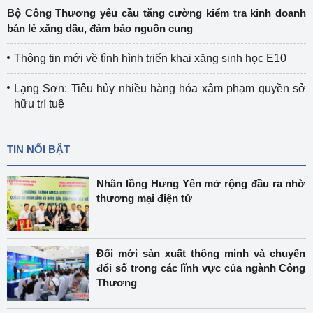
Bộ Công Thương yêu cầu tăng cường kiểm tra kinh doanh
bán lẻ xăng dầu, đảm bảo nguồn cung
Thông tin mới về tình hình triển khai xăng sinh học E10
Lạng Sơn: Tiêu hủy nhiều hàng hóa xâm phạm quyền sở
hữu trí tuệ
TIN NỔI BẬT
Nhãn lồng Hưng Yên mở rộng đầu ra nhờ
thương mại điện tử
Đổi mới sản xuất thông minh và chuyển
đổi số trong các lĩnh vực của ngành Công
Thương