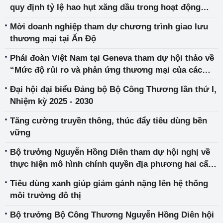
quy định tỷ lệ hao hụt xăng dầu trong hoạt động
kinh doanh xăng dầu
Mời doanh nghiệp tham dự chương trình giao lưu
thương mại tại Ấn Độ
Phái đoàn Việt Nam tại Geneva tham dự hội thảo về
“Mức độ rủi ro và phản ứng thương mại của các
nước đối với việc thuế quan gia tăng” do Quỹ St
Đại hội đại biểu Đảng bộ Bộ Công Thương lần thứ I,
Gallen tổ chức
Nhiệm kỳ 2025 - 2030
Tăng cường truyền thông, thúc đẩy tiêu dùng bền
vững
Bộ trưởng Nguyễn Hồng Diên tham dự hội nghị về
thực hiện mô hình chính quyền địa phương hai cấp,
các dự án giao thông trọng điểm, đề án phát triển
Tiêu dùng xanh giúp giảm gánh nặng lên hệ thống
bền vững 1 triệu ha lúa
môi trường đô thị
Bộ trưởng Bộ Công Thương Nguyễn Hồng Diên hội