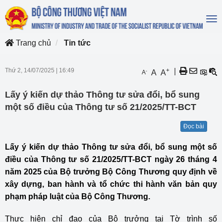
To
na
Trang chủ
Tin tức
Thứ 2, 14/07/2025
|
16:49
+
|
-
A
A
A
Lấy ý kiến dự thảo Thông tư sửa đổi, bổ sung
một số điều của Thông tư số 21/2025/TT-BCT
Đọc bài
Lấy ý kiến dự thảo Thông tư sửa đổi, bổ sung một số
điều của Thông tư số 21/2025/TT-BCT ngày 26 tháng 4
năm 2025 của Bộ trưởng Bộ Công Thương quy định về
xây dựng, ban hành và tổ chức thi hành văn bản quy
phạm pháp luật của Bộ Công Thương.
Thực hiện chỉ đạo của Bộ trưởng tại Tờ trình số