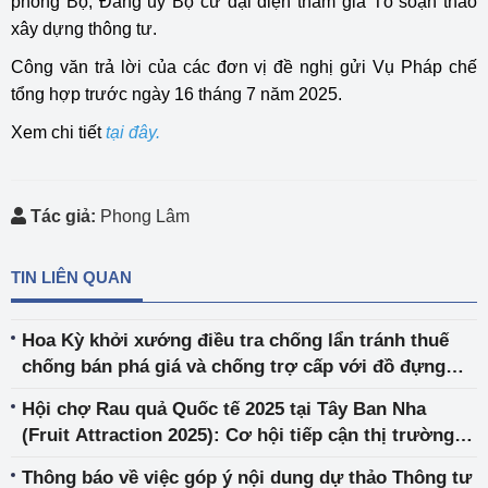
phòng Bộ; Đảng uỷ Bộ cử đại diện tham gia Tổ soạn thảo
xây dựng thông tư.
Công văn trả lời của các đơn vị đề nghị gửi Vụ Pháp chế
tổng hợp trước ngày 16 tháng 7 năm 2025.
Xem chi tiết
tại đây
.
Tác giả:
Phong Lâm
TIN LIÊN QUAN
Hoa Kỳ khởi xướng điều tra chống lẩn tránh thuế
chống bán phá giá và chống trợ cấp với đồ đựng
bằng nhôm có xuất xứ từ Việt Nam
Hội chợ Rau quả Quốc tế 2025 tại Tây Ban Nha
(Fruit Attraction 2025): Cơ hội tiếp cận thị trường
quốc tế và kết nối kinh doanh
Thông báo về việc góp ý nội dung dự thảo Thông tư