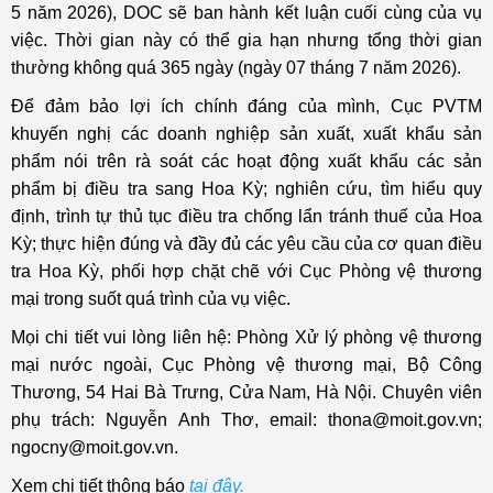
5 năm 2026), DOC sẽ ban hành kết luận cuối cùng của vụ
việc. Thời gian này có thể gia hạn nhưng tổng thời gian
thường không quá 365 ngày (ngày 07 tháng 7 năm 2026).
Để đảm bảo lợi ích chính đáng của mình, Cục PVTM
khuyến nghị các doanh nghiệp sản xuất, xuất khẩu sản
phẩm nói trên rà soát các hoạt động xuất khẩu các sản
phẩm bị điều tra sang Hoa Kỳ; nghiên cứu, tìm hiểu quy
định, trình tự thủ tục điều tra chống lẩn tránh thuế của Hoa
Kỳ; thực hiện đúng và đầy đủ các yêu cầu của cơ quan điều
tra Hoa Kỳ, phối hợp chặt chẽ với Cục Phòng vệ thương
mại trong suốt quá trình của vụ việc.
Mọi chi tiết vui lòng liên hệ: Phòng Xử lý phòng vệ thương
mại nước ngoài, Cục Phòng vệ thương mại, Bộ Công
Thương, 54 Hai Bà Trưng, Cửa Nam, Hà Nội. Chuyên viên
phụ trách: Nguyễn Anh Thơ, email: thona@moit.gov.vn;
ngocny@moit.gov.vn.
Xem chi tiết thông báo
tại đây.