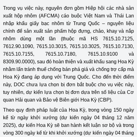
Trong vụ việc này, nguyên đơn gồm Hiệp hội các nhà sản
xuất hộp nhôm (AFCMA) cáo buộc Việt Nam và Thái Lan
nhập khẩu giấy bạc nhôm từ Trung Quốc – nguyên liệu
chính để sản xuất sản phẩm hộp đựng, chảo, khay và nắp
nhôm dùng một lần (thuộc mã HS 7615.10.7125,
7612.90.1090, 7615.10.3015, 7615.10.3025, 7615.10.7130,
7615.10.7155, 7615.10.7180, 7615.10.9100 và
8309.90.0000), sau đó hoàn thiện và xuất khẩu sang Hoa Kỳ
nhằm lẩn tránh thuế chống bán phá giá và chống trợ cấp mà
Hoa Kỳ đang áp dụng với Trung Quốc. Cho đến thời điểm
này, DOC chưa lựa chọn bị đơn bắt buộc cho vụ việc này,
tuy nhiên, dự kiến lựa chọn bị đơn dựa trên số liệu của Cơ
quan Hải quan và Bảo vệ Biên giới Hoa Kỳ (CBP).
Theo quy định pháp luật của Hoa Kỳ, trong vòng 150 ngày
kể từ ngày khởi xướng (dự kiến ngày 04 tháng 12 năm
2025), dự kiến Hoa Kỳ sẽ ban hành kết luận sơ bộ và trong
vòng 300 ngày kể từ khi khởi xướng (dự kiến ngày 04 tháng