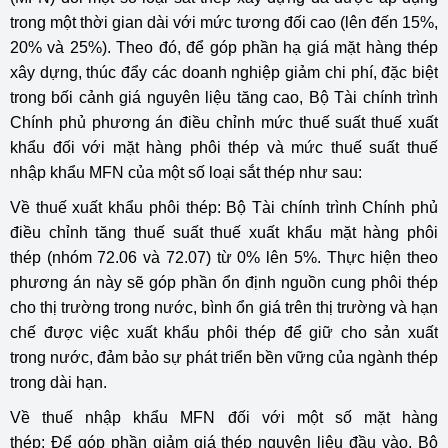
trong một thời gian dài với mức tương đối cao (lên đến 15%,
20% và 25%). Theo đó, để góp phần hạ giá mặt hàng thép
xây dựng, thúc đẩy các doanh nghiệp giảm chi phí, đặc biệt
trong bối cảnh giá nguyên liệu tăng cao, Bộ Tài chính trình
Chính phủ phương án điều chỉnh mức thuế suất thuế xuất
khẩu đối với mặt hàng phôi thép và mức thuế suất thuế
nhập khẩu MFN của một số loại sắt thép như sau:
Về thuế xuất khẩu phôi thép: Bộ Tài chính trình Chính phủ
điều chỉnh tăng thuế suất thuế xuất khẩu mặt hàng phôi
thép (nhóm 72.06 và 72.07) từ 0% lên 5%. Thực hiện theo
phương án này sẽ góp phần ổn định nguồn cung phôi thép
cho thị trường trong nước, bình ổn giá trên thị trường và hạn
chế được việc xuất khẩu phôi thép để giữ cho sản xuất
trong nước, đảm bảo sự phát triển bền vững của ngành thép
trong dài hạn.
Về thuế nhập khẩu MFN đối với một số mặt hàng
thép: Để góp phần giảm giá thép nguyên liệu đầu vào, Bộ