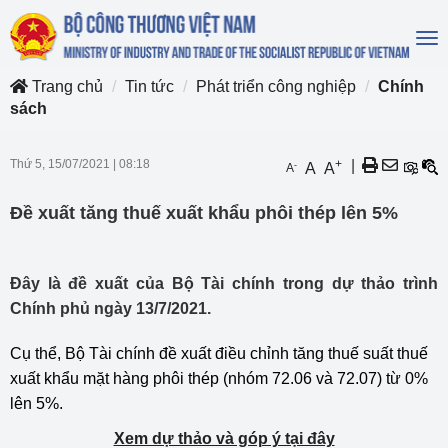
To
na
Trang chủ
Tin tức
Phát triển công nghiệp
Chính
sách
Thứ 5, 15/07/2021
|
08:18
+
|
-
A
A
A
Đề xuất tăng thuế xuất khẩu phôi thép lên 5%
Đây là đề xuất của Bộ Tài chính trong dự thảo trình
Chính phủ ngày 13/7/2021.
Cụ thể, Bộ Tài chính đề xuất
điều chỉnh tăng thuế suất thuế
xuất khẩu mặt hàng phôi thép
(nhóm 72.06 và 72.07) từ 0%
lên 5%.
Xem dự thảo và góp ý tại đây