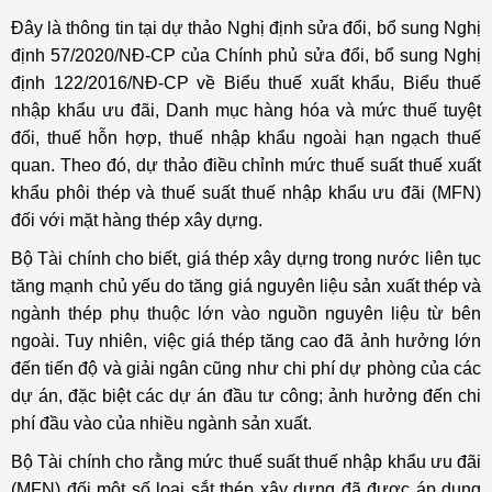
Đây là thông tin tại dự thảo Nghị định sửa đổi, bổ sung Nghị
định
57/2020/NĐ-CP
của Chính phủ sửa đổi, bổ sung Nghị
định
122/2016/NĐ-CP
về Biểu thuế xuất khẩu, Biểu thuế
nhập khẩu ưu đãi, Danh mục hàng hóa và mức thuế tuyệt
đối, thuế hỗn hợp, thuế nhập khẩu ngoài hạn ngạch thuế
quan. Theo đó, dự thảo điều chỉnh mức thuế suất thuế xuất
khẩu phôi thép và thuế suất thuế nhập khẩu ưu đãi (MFN)
đối với mặt hàng thép xây dựng.
Bộ Tài chính cho biết, giá thép xây dựng trong nước liên tục
tăng mạnh chủ yếu do tăng giá nguyên liệu sản xuất thép và
ngành thép phụ thuộc lớn vào nguồn nguyên liệu từ bên
ngoài. Tuy nhiên, việc giá thép tăng cao đã ảnh hưởng lớn
đến tiến độ và giải ngân cũng như chi phí dự phòng của các
dự án, đặc biệt các dự án đầu tư công; ảnh hưởng đến chi
phí đầu vào của nhiều ngành sản xuất.
Bộ Tài chính cho rằng mức thuế suất thuế nhập khẩu ưu đãi
(MFN) đối một số loại sắt thép xây dựng đã được áp dụng