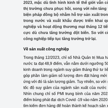
2023, mặc dù tình hình kinh tế thế giới vẫn 
Công Thương - Công
thị trường chưa phục hồi, song với nền tảng 
Chuyển đổi số
biện pháp đồng bộ nhằm hỗ trợ sản xuất tro
trong nước và xuất khẩu được triển khai qu
Lịch sử phát triển
nghiệp và hoạt động thương mại tháng 12 tiếp
cực dù chưa tăng trưởng đột biến. So với c
Bản tin Thị trường 
công nghiệp tiếp tục tăng trưởng trở lại.
Phát triển nguồn nhâ
Về sản xuất công nghiệp
Phát triển bền vững
Trong tháng 12/2023, chỉ số Nhà Quản trị Mua 
nước ta đạt 48,9 điểm, vẫn nằm dưới ngưỡng 50
Tổ chức kiểm định
kinh doanh trong ngành suy giảm tháng thứ tư liê
góp phần làm giảm số lượng đơn đặt hàng mới t
Văn hóa ngành Côn
ứng với đó là sản lượng giảm. Tuy nhiên, so với
Tái cơ cấu ngành 
tốc độ suy giảm của ngành sản xuất của nước 
Nhìn chung chỉ số PMI trung bình của năm 202
Quản lý thị trường
điểm bùng phát đại dịch Covid -19 vào năm 2020
tìm kiếm đơn hàng để hoàn thành kế hoạch sản 
Sử dụng năng lượng 