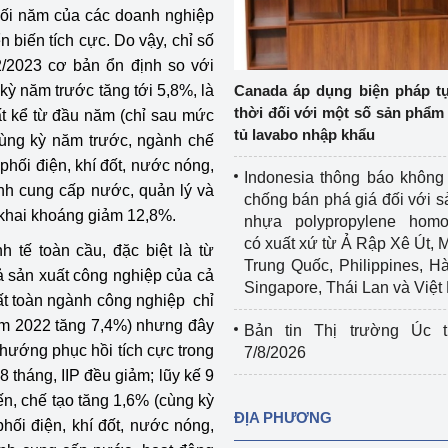
uối năm của các doanh nghiệp
Cơ sở sản xuất, sửa chữa chai chứa 
 biến tích cực. Do vậy, chỉ số
LPG
 và đổi mới sáng 
2/2023 cơ bản ổn định so với
Tổ chức huấn luyện, bồi dưỡng 
kỳ năm trước tăng tới 5,8%, là
Canada áp dụng biện pháp t
nghiệp vụ kiểm định kỹ thuật an toàn 
thời đối với một số sản phẩm 
t kể từ đầu năm (chỉ sau mức
lao động
tủ lavabo nhập khẩu
cùng kỳ năm trước, ngành chế
phối điện, khí đốt, nước nóng,
Video bảo vệ môi trường
Indonesia thông báo không
nh cung cấp nước, quản lý và
chống bán phá giá đối với 
tưởng của Đảng
Album ảnh bảo vệ môi trường
h khai khoáng giảm 12,8%.
nhựa polypropylene homo
có xuất xứ từ Ả Rập Xê Út, 
 tế toàn cầu, đặc biệt là từ
ời dân
Văn bản về môi trường
Trung Quốc, Philippines, H
 sản xuất công nghiệp của cả
Singapore, Thái Lan và Việ
Đọc báo giúp bạn
Khu vực miền Bắc
ất toàn ngành công nghiệp chỉ
ăm 2022 tăng 7,4%) nhưng đây
Bản tin Thị trường Úc t
ài
Khu vực miền Trung
Hiệp định EVFTA
 hướng phục hồi tích cực trong
7/8/2026
 tháng, IIP đều giảm; lũy kế 9
ớc
Khu vực miền Nam
Thị trường châu Á – châu Phi
ến, chế tạo tăng 1,6% (cùng kỳ
ĐỊA PHƯƠNG
hối điện, khí đốt, nước nóng,
đưa nghị quyết 
Thị trường châu Âu – châu Mỹ
g vào cuộc sống