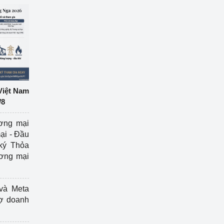
Việt Nam
/8
ương mại
ại - Đầu
ký Thỏa
ương mại
và Meta
rợ doanh