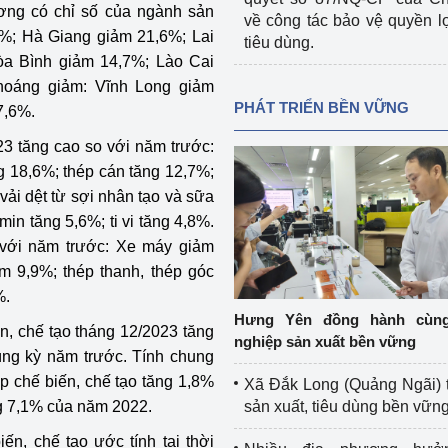
ơng có chỉ số của ngành sản
về công tác bảo vệ quyền l
1%; Hà Giang giảm 21,6%; Lai
tiêu dùng.
a Bình giảm 14,7%; Lào Cai
khoáng giảm: Vĩnh Long giảm
PHÁT TRIỂN BỀN VỮNG
7,6%.
3 tăng cao so với năm trước:
 18,6%; thép cán tăng 12,7%;
 vải dệt từ sợi nhân tạo và sữa
in tăng 5,6%; ti vi tăng 4,8%.
 với năm trước: Xe máy giảm
ảm 9,9%; thép thanh, thép góc
%.
Hưng Yên đồng hành cùn
ến, chế tạo tháng 12/2023 tăng
nghiệp sản xuất bền vững
ùng kỳ năm trước. Tính chung
p chế biến, chế tạo tăng 1,8%
Xã Đắk Long (Quảng Ngãi) 
g 7,1% của năm 2022.
sản xuất, tiêu dùng bền vữn
ến, chế tạo ước tính tại thời