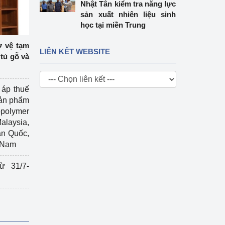
Nhật Tân kiểm tra năng lực
sản xuất nhiên liệu sinh
học tại miền Trung
ự vệ tạm
LIÊN KẾT WEBSITE
tủ gỗ và
 áp thuế
sản phẩm
polymer
Malaysia,
àn Quốc,
t Nam
ừ 31/7-