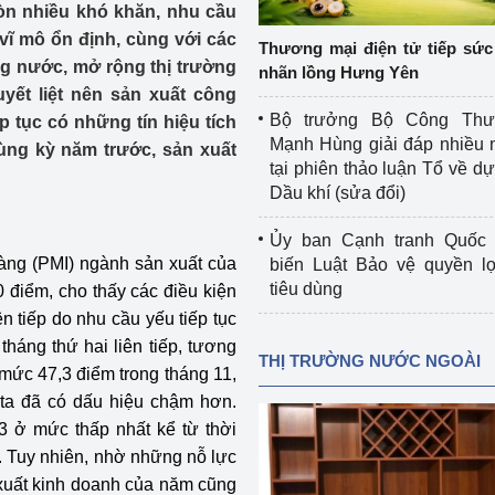
còn nhiều khó khăn, nhu cầu
 luận
Họp báo
vĩ mô ổn định, cùng với các
Thương mại điện tử tiếp sức 
Thông cáo báo chí
ng nước, mở rộng thị trường
nhãn lồng Hưng Yên
yết liệt nên sản xuất công
Điểm báo
Bộ trưởng Bộ Công Th
 tục có những tín hiệu tích
Mạnh Hùng giải đáp nhiều 
ùng kỳ năm trước, sản xuất
Nông Lâm Thủy sản
tại phiên thảo luận Tổ về dự 
Dầu khí (sửa đổi)
n lực
Ủy ban Cạnh tranh Quốc 
hàng (PMI) ngành sản xuất của
biến Luật Bảo vệ quyền l
tiêu dùng
 điểm, cho thấy các điều kiện
Tổ chức kiểm định kỹ thuật an toàn lao 
n tiếp do nhu cầu yếu tiếp tục
động thuộc thẩm quyền quản lý của 
háng thứ hai liên tiếp, tương
g Thương
Bộ Công Thương
THỊ TRƯỜNG NƯỚC NGOÀI
 mức 47,3 điểm trong tháng 11,
Công Thương
Tổ chức được cấp GCN đăng ký, hoạt 
ta đã có dấu hiệu chậm hơn.
động kiểm định thiết bị, dụng cụ điện 
3 ở mức thấp nhất kể từ thời
làm việc ở môi trường không có nguy 
. Tuy nhiên, nhờ những nỗ lực
hiểm khí, bụi nổ
xuất kinh doanh của năm cũng
tiết kiệm và 
Hiệu quả năng lượng