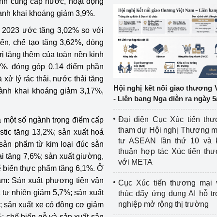
ành cung cấp nước, hoạt động
ngành khai khoáng giảm 3,9%.
ệp
Công nghiệp nền tảng
m 2023 ước tăng 3,02% so với
ng
Chính sách
ến, chế tạo tăng 3,62%, đóng
rị tăng thêm của toàn nền kinh
Sản xuất công nghiệp
79%, đóng góp 0,14 điểm phần
xử lý rác thải, nước thải tăng
Hội nghị kết nối giao thương 
gành khai khoáng giảm 3,17%,
- Liên bang Nga diễn ra ngày 5
Đại diện Cục Xúc tiến th
a một số ngành trọng điểm cấp
tham dự Hội nghị Thương m
stic tăng 13,2%; sản xuất hoá
tư ASEAN lần thứ 10 và 
 sản phẩm từ kim loại đúc sẵn
thuận hợp tác Xúc tiến th
oại tăng 7,6%; sản xuất giường,
với META
hế biến thực phẩm tăng 6,1%. Ở
iảm: Sản xuất phương tiện vận
Cục Xúc tiến thương mại 
t tự nhiên giảm 5,7%; sản xuất
thúc đẩy ứng dụng AI hỗ t
nghiệp mở rộng thị trường
; sản xuất xe có động cơ giảm
; chế biến gỗ và sản xuất sản