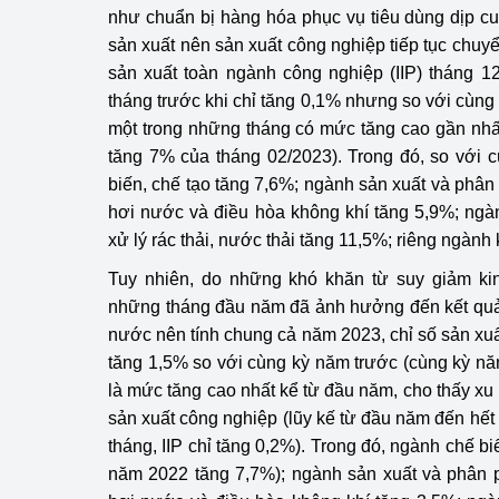
như chuẩn bị hàng hóa phục vụ tiêu dùng dịp c
hiệu quả
sản xuất nên sản xuất công nghiệp tiếp tục chuyển
Khoa học, công nghệ
sản xuất toàn ngành công nghiệp (IIP) tháng 1
tạo
tháng trước khi chỉ tăng 0,1% nhưng so với cùng 
một trong những tháng có mức tăng cao gần nhấ
Thông báo
tăng 7% của tháng 02/2023). Trong đó, so với 
biến, chế tạo tăng 7,6%; ngành sản xuất và phân 
Bảo vệ môi trường
hơi nước và điều hòa không khí tăng 5,9%; ngà
Bảo vệ nền tảng tư 
xử lý rác thải, nước thải tăng 11,5%; riêng ngàn
Tuy nhiên, do những khó khăn từ suy giảm kinh
Doanh nghiệp - Ngư
những tháng đầu năm đã ảnh hưởng đến kết quả
Xúc tiến thương mại
nước nên tính chung cả năm 2023, chỉ số sản xu
tăng 1,5% so với cùng kỳ năm trước (cùng kỳ n
Thị trường nước ngo
là mức tăng cao nhất kể từ đầu năm, cho thấy xu
sản xuất công nghiệp (lũy kế từ đầu năm đến hết 8
Thị trường trong nư
tháng, IIP chỉ tăng 0,2%). Trong đó, ngành chế bi
năm 2022 tăng 7,7%); ngành sản xuất và phân p
Ngành Công Thương 
Đại hội XIV của Đản