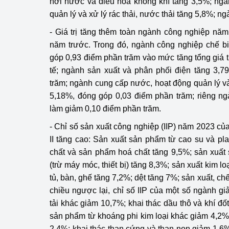
hơi nước và điều hòa không khí tăng 3,5%; ng
quản lý và xử lý rác thải, nước thải tăng 5,8%; 
Phát triển công nghi
- Giá trị tăng thêm toàn ngành công nghiệp nă
Phát triển năng lượ
năm trước. Trong đó, ngành công nghiệp chế bi
góp 0,93 điểm phần trăm vào mức tăng tổng giá t
tế; ngành sản xuất và phân phối điện tăng 3,
trăm; ngành cung cấp nước, hoạt động quản lý và 
5,18%, đóng góp 0,03 điểm phần trăm; riêng n
làm giảm 0,10 điểm phần trăm.
- Chỉ số sản xuất công nghiệp (IIP) năm 2023 củ
II tăng cao: Sản xuất sản phẩm từ cao su và pla
chất và sản phẩm hoá chất tăng 9,5%; sản xuất
(trừ máy móc, thiết bị) tăng 8,3%; sản xuất kim l
tủ, bàn, ghế tăng 7,2%; dệt tăng 7%; sản xuất, c
chiều ngược lại, chỉ số IIP của một số ngành g
tải khác giảm 10,7%; khai thác dầu thô và khí đố
sản phẩm từ khoáng phi kim loại khác giảm 4,2%
2,4%; khai thác than cứng và than non giảm 1,6%