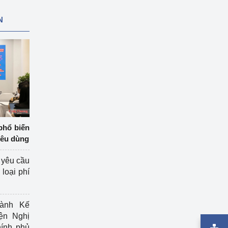
N
phổ biến
iêu dùng
 yêu cầu
loại phí
ành Kế
ện Nghị
ính phủ