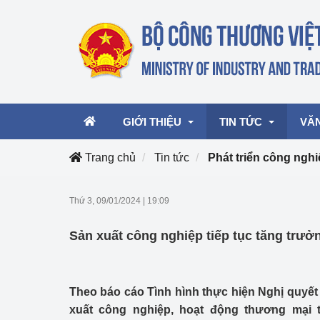
GIỚI THIỆU
TIN TỨC
VĂ
Trang chủ
Tin tức
Phát triển công ngh
Lãnh đạo Bộ
Hoạt động
Văn 
Thứ 3, 09/01/2024
|
19:09
Chức năng nhiệm vụ
Giải thưởng Công n
Văn 
Sản xuất công nghiệp tiếp tục tăng trưởn
mại, Dịch vụ Việt N
Cơ cấu tổ chức
Văn 
Công Thương 57
Theo báo cáo Tình hình thực hiện Nghị quyết 
Hoạt động của Bộ t
xuất công nghiệp, hoạt động thương mại 