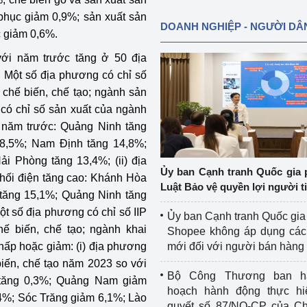
 phục giảm 0,9%; sản xuất sản
DOANH NGHIỆP - NGƯỜI DÂ
c giảm 0,6%.
với năm trước tăng ở 50 địa
 Một số địa phương có chỉ số
 chế biến, chế tạo; ngành sản
 có chỉ số sản xuất của ngành
i năm trước: Quảng Ninh tăng
18,5%; Nam Định tăng 14,8%;
i Phòng tăng 13,4%; (ii) địa
Ủy ban Cạnh tranh Quốc gia 
hối điện tăng cao: Khánh Hòa
Luật Bảo vệ quyền lợi người t
 tăng 15,1%; Quảng Ninh tăng
t số địa phương có chỉ số IIP
Ủy ban Cạnh tranh Quốc gia
ế biến, chế tạo; ngành khai
Shopee không áp dụng các 
hấp hoặc giảm: (i) địa phương
mới đối với người bán hàng
biến, chế tạo năm 2023 so với
Bộ Công Thương ban h
 tăng 0,3%; Quảng Nam giảm
hoạch hành động thực hi
4%; Sóc Trăng giảm 6,1%; Lào
quyết số 87/NQ-CP của Ch