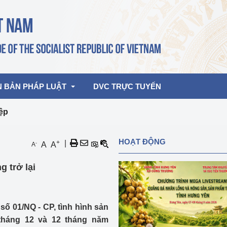
N BẢN PHÁP LUẬT
DVC TRỰC TUYẾN
iệp
bản pháp quy
Hoạt động của lãnh đạo Đảng, Nhà 
HOẠT ĐỘNG
+
|
-
A
A
A
nước
ghiệp, Thương 
bản điều hành
g trở lại
am 2026
Hoạt động của Lãnh đạo Bộ
bản hợp nhất
Hoạt động của các đơn vị
số 01/NQ - CP, tình hình sản
rưởng
tháng 12 và 12 tháng năm