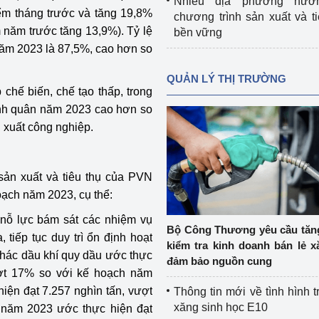
Nhiều địa phương hưở
ểm tháng trước và tăng 19,8%
chương trình sản xuất và t
 năm trước tăng 13,9%). Tỷ lệ
bền vững
năm 2023 là 87,5%, cao hơn so
QUẢN LÝ THỊ TRƯỜNG
 chế biến, chế tạo thấp, trong
bình quân năm 2023 cao hơn so
 xuất công nghiệp.
sản xuất và tiêu thụ của PVN
ạch năm 2023, cụ thể:
 nỗ lực bám sát các nhiệm vụ
Bộ Công Thương yêu cầu tă
 tiếp tục duy trì ổn định hoạt
kiểm tra kinh doanh bán lẻ x
thác dầu khí quy dầu ước thực
đảm bảo nguồn cung
ượt 17% so với kế hoạch năm
ện đạt 7.257 nghìn tấn, vượt
Thông tin mới về tình hình t
xăng sinh học E10
 năm 2023 ước thực hiện đạt