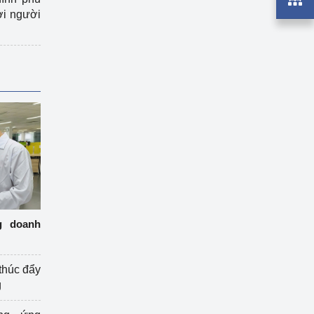
ợi người
g doanh
thúc đẩy
g