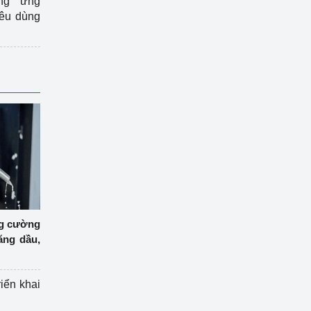
ng ứng
iêu dùng
ng cường
ăng dầu,
riển khai