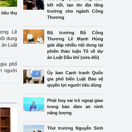
kết nối, tạo dư địa tăng
trưởng cho ngành Công
tiêu thụ
Thương
ương Lê
Bộ trưởng Bộ Công
nội dung
Thương Lê Mạnh Hùng
án Luật
giải đáp nhiều nội dung tại
phiên thảo luận Tổ về dự
án Luật Dầu khí (sửa đổi)
gia phổ
ợi người
Ủy ban Cạnh tranh Quốc
gia phổ biến Luật Bảo vệ
quyền lợi người tiêu dùng
Phát huy vai trò ngoại giao
trong bảo đảm an ninh
năng lượng
Thứ trưởng Nguyễn Sinh