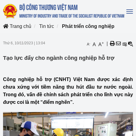
To
na
Trang chủ
Tin tức
Phát triển công nghiệp
Thứ 6, 10/11/2023
|
13:04
+
|
-
A
A
A
Tạo lực đẩy cho ngành công nghiệp hỗ trợ
Công nghiệp hỗ trợ (CNHT) Việt Nam được xác định
chưa xứng với tiềm năng thu hút đầu tư nước ngoài.
Trong đó, vấn đề chính sách phát triển cho lĩnh vực này
được coi là một “điểm nghẽn”.