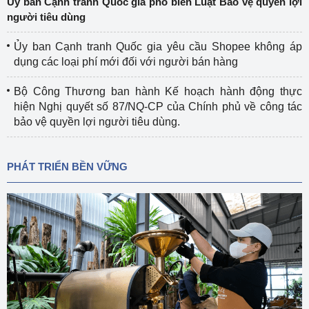
Ủy ban Cạnh tranh Quốc gia phổ biến Luật Bảo vệ quyền lợi
người tiêu dùng
Ủy ban Cạnh tranh Quốc gia yêu cầu Shopee không áp
dụng các loại phí mới đối với người bán hàng
Bộ Công Thương ban hành Kế hoạch hành động thực
hiện Nghị quyết số 87/NQ-CP của Chính phủ về công tác
bảo vệ quyền lợi người tiêu dùng.
PHÁT TRIỂN BỀN VỮNG