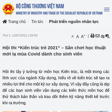
To
na
Trang chủ
Tin tức
Phát triển nguồn nhân lực
Thứ 3, 13/07/2021
|
09:59
+
|
-
A
A
A
Hội thi “Kiến trúc trẻ 2021” – Sân chơi học thuật
mới lạ mùa Covid dành cho sinh viên
Hội thi lấy ý tưởng từ môn học Kiến trúc, là một trong các
lĩnh vực của ngành Xây dựng, hiểu rõ về kiến trúc sẽ tạo ra
nhiều lợi thế cho một kỹ sư xây dựng. Vì vậy đây cũng là dịp
để các bạn sinh viên vận dụng các kiến thức môn học để
thử thách bản thân và trau dồi thêm kỹ năng thiết kế trước
khi ra trường.