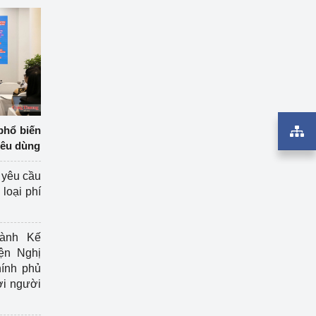
phổ biến
iêu dùng
 yêu cầu
loại phí
ành Kế
ện Nghị
ính phủ
ợi người