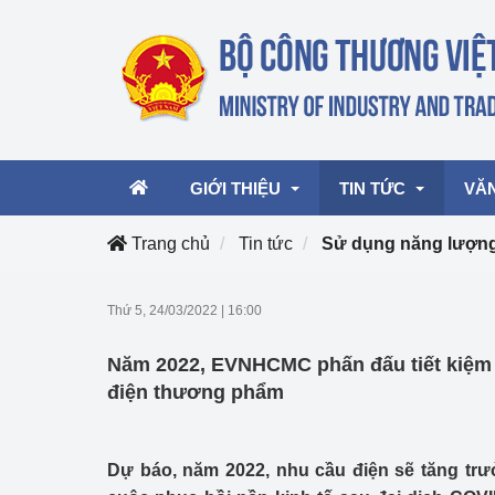
GIỚI THIỆU
TIN TỨC
VĂ
Trang chủ
Tin tức
Sử dụng năng lượng 
Lãnh đạo Bộ
Hoạt động
Văn 
Thứ 5, 24/03/2022
|
16:00
Chức năng nhiệm vụ
Giải thưởng Công n
Văn 
Năm 2022, EVNHCMC phấn đấu tiết kiệm 
mại, Dịch vụ Việt N
Cơ cấu tổ chức
Văn 
điện thương phẩm
Công Thương 57
Hoạt động của Bộ t
Dự báo, năm 2022, nhu cầu điện sẽ tăng tr