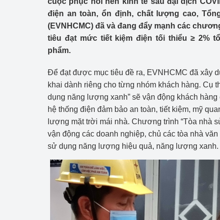
cuộc phục hồi nền kinh tế sau đại dịch COV
Công Thương - Công
điện an toàn, ổn định, chất lượng cao, Tổ
(EVNHCMC) đã và đang đẩy mạnh các chương t
Chuyển đổi số
tiêu đạt mức tiết kiệm điện tối thiểu ≥ 2%
Lịch sử phát triển
phẩm.
Bản tin Thị trường 
Để đạt được mục tiêu đề ra, EVNHCMC đã xây d
khai dành riêng cho từng nhóm khách hàng. Cụ th
Phát triển nguồn nhâ
dụng năng lượng xanh” sẽ vận động khách hàng g
hệ thống điện đảm bảo an toàn, tiết kiệm, mỹ qu
Phát triển bền vững
lượng mặt trời mái nhà. Chương trình “Tòa nhà 
Tổ chức kiểm định
vận động các doanh nghiệp, chủ các tòa nhà vă
sử dụng năng lượng hiệu quả, năng lượng xanh.
Văn hóa ngành Côn
Tái cơ cấu ngành 
Quản lý thị trường
Sử dụng năng lượng 