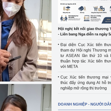
ệp
Công nghiệp nền tảng
ng
Chính sách
Hội nghị kết nối giao thương 
Sản xuất công nghiệp
- Liên bang Nga diễn ra ngày 5
Đại diện Cục Xúc tiến th
tham dự Hội nghị Thương m
tư ASEAN lần thứ 10 và 
thuận hợp tác Xúc tiến th
với META
Cục Xúc tiến thương mại 
thúc đẩy ứng dụng AI hỗ t
nghiệp mở rộng thị trường
DOANH NGHIỆP - NGƯỜI DÂ