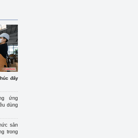
thúc đẩy
ng ứng
iêu dùng
hức sản
ng trong