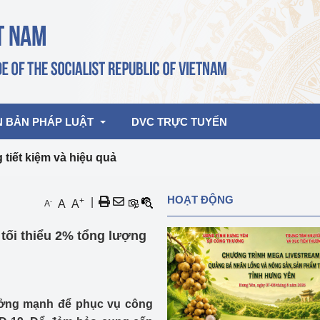
N BẢN PHÁP LUẬT
DVC TRỰC TUYẾN
tiết kiệm và hiệu quả
bản pháp quy
Hoạt động của lãnh đạo Đảng, Nhà 
HOẠT ĐỘNG
+
|
-
A
A
A
nước
ghiệp, Thương 
bản điều hành
tối thiểu 2% tổng lượng
am 2026
Hoạt động của Lãnh đạo Bộ
bản hợp nhất
Hoạt động của các đơn vị
rưởng
ưởng mạnh để phục vụ công