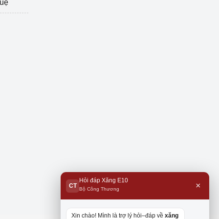
tuệ
Hỏi đáp Xăng E10
×
CT
Bộ Công Thương
Xin chào! Mình là trợ lý hỏi–đáp về
xăng