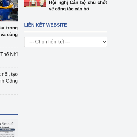
Hội nghị Cán bộ chủ chốt
về công tác cán bộ
LIÊN KẾT WEBSITE
ka trong
 và công
g Thổ Nhĩ
 nối, tạo
ành Công