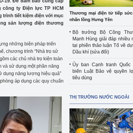
ID-19. Để đảm bảo cung cấp
 luận
Họp báo
ng công ty Điện lực TP HCM
Thương mại điện tử tiếp sức 
rình tiết kiệm điện với mục
Thông cáo báo chí
nhãn lồng Hưng Yên
 tổng sản lượng điện thương
Điểm báo
Bộ trưởng Bộ Công Th
Mạnh Hùng giải đáp nhiều 
Nông Lâm Thủy sản
ựng những biện pháp triển
tại phiên thảo luận Tổ về dự 
ể, chương trình “Nhà trọ sử
Dầu khí (sửa đổi)
n lực
ồm các chủ nhà trọ kiện toàn
Ủy ban Cạnh tranh Quốc 
an và sử dụng một phần năng
biến Luật Bảo vệ quyền l
sử dụng năng lượng hiệu quả”
tiêu dùng
Tổ chức kiểm định kỹ thuật an toàn lao 
n phòng áp dụng các quy chuẩn
động thuộc thẩm quyền quản lý của 
g Thương
Bộ Công Thương
THỊ TRƯỜNG NƯỚC NGOÀI
Công Thương
Tổ chức được cấp GCN đăng ký, hoạt 
động kiểm định thiết bị, dụng cụ điện 
làm việc ở môi trường không có nguy 
hiểm khí, bụi nổ
tiết kiệm và 
Hiệu quả năng lượng