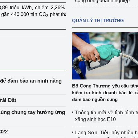
cộng đồng doanh nghiệp
89 triệu kWh, chiếm 2,26% sản
 gần 440.000 tấn CO
phát thải ra
2
QUẢN LÝ THỊ TRƯỜNG
 để đảm bảo an ninh năng
Bộ Công Thương yêu cầu tă
kiểm tra kinh doanh bán lẻ x
đảm bảo nguồn cung
rái Đất
 cùng chung tay hưởng ứng
Thông tin mới về tình hình t
xăng sinh học E10
2022
Lạng Sơn: Tiêu hủy nhiều 