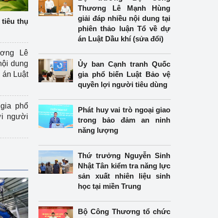
Thương Lê Mạnh Hùng
giải đáp nhiều nội dung tại
tiêu thụ
phiên thảo luận Tổ về dự
án Luật Dầu khí (sửa đổi)
ương Lê
nội dung
Ủy ban Cạnh tranh Quốc
án Luật
gia phổ biến Luật Bảo vệ
quyền lợi người tiêu dùng
gia phổ
Phát huy vai trò ngoại giao
ợi người
trong bảo đảm an ninh
năng lượng
Thứ trưởng Nguyễn Sinh
Nhật Tân kiểm tra năng lực
sản xuất nhiên liệu sinh
học tại miền Trung
Bộ Công Thương tổ chức