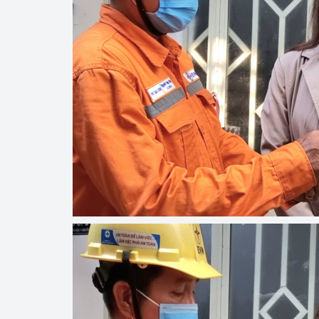
hiệu quả
Khoa học, công nghệ
tạo
Thông báo
Bảo vệ môi trường
Bảo vệ nền tảng tư 
Doanh nghiệp - Ngư
Xúc tiến thương mại
Thị trường nước ngo
Thị trường trong nư
Ngành Công Thương 
Đại hội XIV của Đản