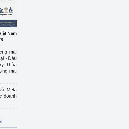
Việt Nam
/8
ương mại
ại - Đầu
ký Thỏa
ương mại
và Meta
rợ doanh
N