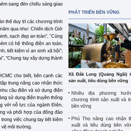
 hẻm sang đèn chiếu sáng giao
PHÁT TRIỂN BỀN VỮNG
 thể duy trì các chương trình
ng năm qua như: Chiến dịch Giờ
minh, sạch đẹp an toàn”, "Cùng
hẻm có hệ thống điện an toàn,
, tiết kiệm vì an sinh xã hội”;
ái”, “Chung tay xây dựng thành
Xã Đắk Long (Quảng Ngãi) 
HCMC cho biết, bên cạnh các
sản xuất, tiêu dùng bền vững
tập trung nâng cao nhận thức
 nhu cầu điện và sử dụng điện
Nhiều địa phương hưở
hàng sử dụng điện truyền thống
chương trình sản xuất và t
g với nỗ lực của ngành Điện,
bền vững
 và phối hợp của đông đảo
Phú Thọ nâng cao nhận t
trong việc chung tay tiết kiệm
xuất và tiêu dùng bền vữ
 vệ môi trường.