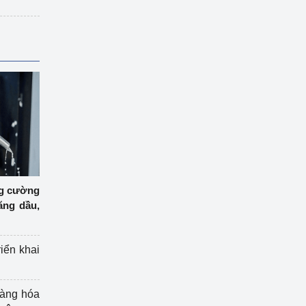
ng cường
ăng dầu,
riển khai
hàng hóa