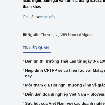
Mali, Niger, Senegal và Tunisia tháng 9/2022
Công Thương - Công
tham khảo.
Chuyển đổi số
Chi tiết, xem
tại đây
.
Lịch sử phát triển
Bản tin Thị trường 
Nguồn:
Thương vụ Việt Nam tại Algeria
Phát triển nguồn nhâ
TIN LIÊN QUAN
Phát triển bền vững
Bản tin thị trường Thái Lan từ ngày 3-7/10
Tổ chức kiểm định
Hiệp định CPTPP sẽ có hiệu lực với Malay
Văn hóa ngành Côn
nay
Tái cơ cấu ngành 
Mời tham gia Hội nghị thượng đỉnh về giáo
Quản lý thị trường
Diễn đàn doanh nghiệp Việt Nam – Slovenia
Sức hút của Việt Nam với các doanh nghi
Sử dụng năng lượng 