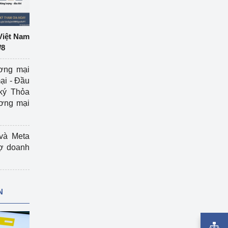
Việt Nam
/8
ương mại
ại - Đầu
ký Thỏa
ương mại
và Meta
rợ doanh
N