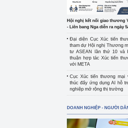
ệp
Công nghiệp nền tảng
Hội nghị kết nối giao thương 
ng
Chính sách
- Liên bang Nga diễn ra ngày 5
Sản xuất công nghiệp
Đại diện Cục Xúc tiến th
tham dự Hội nghị Thương m
tư ASEAN lần thứ 10 và 
thuận hợp tác Xúc tiến th
với META
Cục Xúc tiến thương mại 
thúc đẩy ứng dụng AI hỗ t
nghiệp mở rộng thị trường
DOANH NGHIỆP - NGƯỜI DÂ