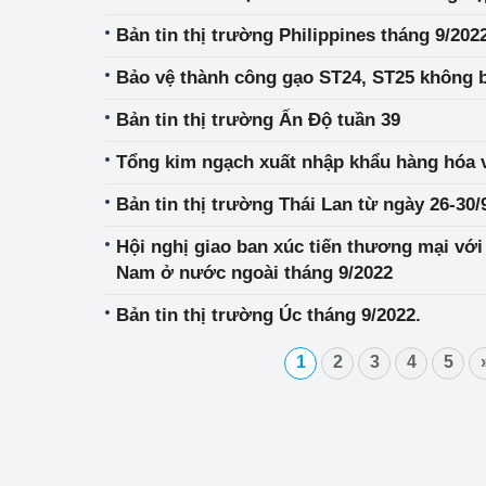
hiệu quả
Bản tin thị trường Philippines tháng 9/202
Khoa học, công nghệ
Bảo vệ thành công gạo ST24, ST25 không b
tạo
Bản tin thị trường Ấn Độ tuần 39
Thông báo
Tổng kim ngạch xuất nhập khẩu hàng hóa 
Bảo vệ môi trường
Bản tin thị trường Thái Lan từ ngày 26-30/
Bảo vệ nền tảng tư 
Hội nghị giao ban xúc tiến thương mại vớ
Nam ở nước ngoài tháng 9/2022
Doanh nghiệp - Ngư
Bản tin thị trường Úc tháng 9/2022.
Xúc tiến thương mại
1
2
3
4
5
Thị trường nước ngo
Thị trường trong nư
Ngành Công Thương 
Đại hội XIV của Đản