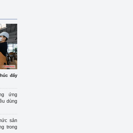
thúc đẩy
ng ứng
iêu dùng
hức sản
ng trong