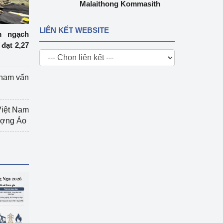
Malaithong Kommasith
LIÊN KẾT WEBSITE
m ngạch
đạt 2,27
tham vấn
Việt Nam
hượng Áo