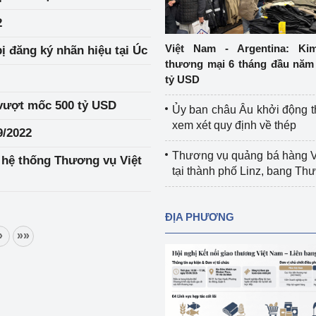
Cơ sở sản xuất, sửa chữa chai chứa 
2
LPG
 và đổi mới sáng 
Việt Nam - Argentina: Ki
ị đăng ký nhãn hiệu tại Úc
Tổ chức huấn luyện, bồi dưỡng 
thương mại 6 tháng đầu năm 
nghiệp vụ kiểm định kỹ thuật an toàn 
tỷ USD
lao động
vượt mốc 500 tỷ USD
Ủy ban châu Âu khởi động 
Video bảo vệ môi trường
xem xét quy định về thép
9/2022
tưởng của Đảng
Album ảnh bảo vệ môi trường
Thương vụ quảng bá hàng 
i hệ thống Thương vụ Việt
tại thành phố Linz, bang T
ời dân
Văn bản về môi trường
Đọc báo giúp bạn
Khu vực miền Bắc
ĐỊA PHƯƠNG
»
»»
ài
Khu vực miền Trung
Hiệp định EVFTA
ớc
Khu vực miền Nam
Thị trường châu Á – châu Phi
đưa nghị quyết 
Thị trường châu Âu – châu Mỹ
g vào cuộc sống