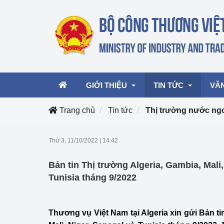
GIỚI THIỆU
TIN TỨC
VĂ
Trang chủ
Tin tức
Thị trường nước ng
Lãnh đạo Bộ
Hoạt động
Văn 
Thứ 3, 11/10/2022
|
14:42
Chức năng nhiệm vụ
Giải thưởng Công n
Văn 
Bản tin Thị trường Algeria, Gambia, Mali,
mại, Dịch vụ Việt N
Cơ cấu tổ chức
Văn 
Tunisia tháng 9/2022
Công Thương 57
Hoạt động của Bộ t
Thương vụ Việt Nam tại Algeria xin gửi Bản ti