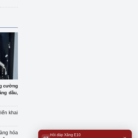
ng cường
ăng dầu,
riển khai
hàng hóa
Hỏi đáp Xăng E10