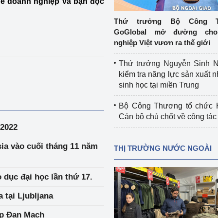
 để doanh nghiệp và bạn đọc
 luận
Họp báo
Thứ trưởng Bộ Công T
Thông cáo báo chí
GoGlobal mở đường cho
nghiệp Việt vươn ra thế giới
Điểm báo
Thứ trưởng Nguyễn Sinh N
Nông Lâm Thủy sản
kiểm tra năng lực sản xuất n
sinh học tại miền Trung
n lực
Bộ Công Thương tổ chức H
Cán bộ chủ chốt về công tác
/2022
Tổ chức kiểm định kỹ thuật an toàn lao 
động thuộc thẩm quyền quản lý của 
sia vào cuối tháng 11 năm
THỊ TRƯỜNG NƯỚC NGOÀI
g Thương
Bộ Công Thương
Công Thương
Tổ chức được cấp GCN đăng ký, hoạt 
 dục đại học lần thứ 17.
động kiểm định thiết bị, dụng cụ điện 
 tại Ljubljana
làm việc ở môi trường không có nguy 
hiểm khí, bụi nổ
ệp Đan Mạch
tiết kiệm và 
Hiệu quả năng lượng