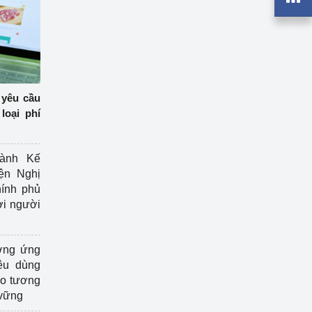
 yêu cầu
loại phí
ành Kế
ện Nghị
ính phủ
ợi người
ởng ứng
êu dùng
ạo tương
 vững