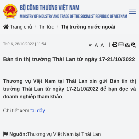
To
na
Trang chủ
Tin tức
Thị trường nước ngoài
Thứ 6, 28/10/2022
|
11:54
+
|
-
A
A
A
Bản tin thị trường Thái Lan từ ngày 17-21/10/2022
Thương vụ Việt Nam tại Thái Lan xin gửi Bản tin thị
trường Thái Lan từ ngày 17-21/10/2022 để bạn đọc và
doanh nghiệp tham khảo.
Chi tiết xem
tại đây
Nguồn:
Thương vụ Việt Nam tại Thái Lan