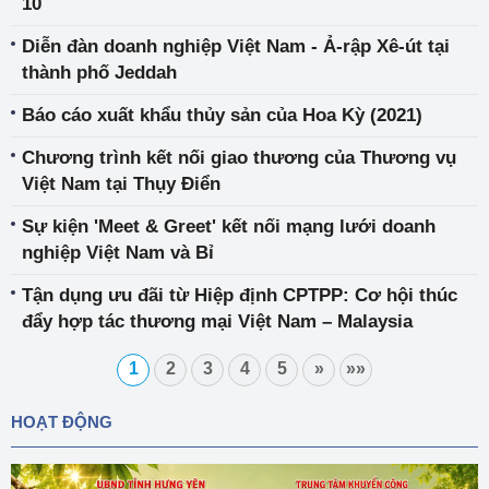
10
Diễn đàn doanh nghiệp Việt Nam - Ả-rập Xê-út tại
thành phố Jeddah
Báo cáo xuất khẩu thủy sản của Hoa Kỳ (2021)
Chương trình kết nối giao thương của Thương vụ
Việt Nam tại Thụy Điển
Sự kiện 'Meet & Greet' kết nối mạng lưới doanh
nghiệp Việt Nam và Bỉ
Tận dụng ưu đãi từ Hiệp định CPTPP: Cơ hội thúc
đẩy hợp tác thương mại Việt Nam – Malaysia
1
2
3
4
5
»
»»
HOẠT ĐỘNG