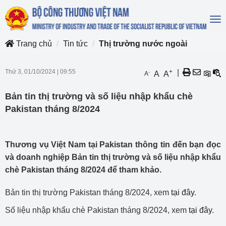
To
na
Trang chủ
Tin tức
Thị trường nước ngoài
Thứ 3, 01/10/2024
|
09:55
+
|
-
A
A
A
Bản tin thị trường và số liệu nhập khẩu chè
Pakistan tháng 8/2024
Thương vụ Việt Nam tại Pakistan thông tin đến bạn đọc
và doanh nghiệp Bản tin thị trường và số liệu nhập khẩu
chè Pakistan tháng 8/2024 để tham khảo.
Bản tin thị trường Pakistan tháng 8/2024, xem
tại đây
.
Số liệu nhập khẩu chè Pakistan tháng 8/2024, xem
tại đây
.