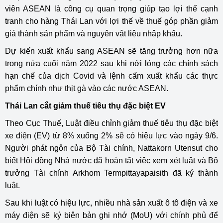
viên ASEAN là công cụ quan trọng giúp tạo lợi thế cạnh
tranh cho hàng Thái Lan với lợi thế về thuế góp phần giảm
giá thành sản phẩm và nguyên vật liệu nhập khẩu.
Dự kiến ​​xuất khẩu sang ASEAN sẽ tăng trưởng hơn nữa
trong nửa cuối năm 2022 sau khi nới lỏng các chính sách
hạn chế của dịch Covid và lệnh cấm xuất khẩu các thực
phẩm chính như thịt gà vào các nước ASEAN.
Thái Lan cắt giảm thuế tiêu thụ đặc biệt EV
Theo Cục Thuế, Luật điều chỉnh giảm thuế tiêu thụ đặc biệt
xe điện (EV) từ 8% xuống 2% sẽ có hiệu lực vào ngày 9/6.
Người phát ngôn của Bộ Tài chính, Nattakorn Utensut cho
biết Hội đồng Nhà nước đã hoàn tất việc xem xét luật và Bộ
trưởng Tài chính Arkhom Termpittayapaisith đã ký thành
luật.
Sau khi luật có hiệu lực, nhiều nhà sản xuất ô tô điện và xe
máy điện sẽ ký biên bản ghi nhớ (MoU) với chính phủ để