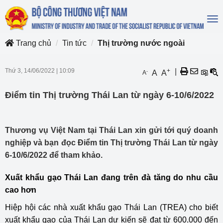
To
na
Trang chủ
Tin tức
Thị trường nước ngoài
Thứ 3, 14/06/2022
|
10:09
+
|
-
A
A
A
Điểm tin Thị trường Thái Lan từ ngày 6-10/6/2022
Thương vụ Việt Nam tại Thái Lan xin gửi tới quý doanh
nghiệp và bạn đọc Điểm tin Thị trường Thái Lan từ ngày
6-10/6/2022 để tham khảo.
Xuất khẩu gạo Thái Lan đang trên đà tăng do nhu cầu
cao hơn
Hiệp hội các nhà xuất khẩu gạo Thái Lan (TREA) cho biết
xuất khẩu gạo của Thái Lan dự kiến sẽ đạt từ 600.000 đến