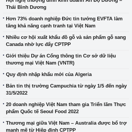
Hội nghị thượng đỉnh kinh doanh Ấn Độ Dương –
Thái Bình Dương
Hơn 73% doanh nghiệp Đức tin tưởng EVFTA làm
tăng khả năng cạnh tranh tại Việt Nam
Nhiều cơ hội xuất khẩu đồ gỗ và sản phẩm gỗ sang
Canada nhờ lực đẩy CPTPP
Giới thiệu Dự án Cổng thông tin Cơ sở dữ liệu
thương mại Việt Nam (VNTR)
Quy định nhập khẩu mới của Algeria
Bản tin thị trường Campuchia từ ngày 1/5 đến ngày
31/5/2022
20 doanh nghiệp Việt Nam tham gia Triển lãm Thực
phẩm Quốc tế Seoul Food 2022
Thương mại giữa Việt Nam – Australia được bổ trợ
mạnh mẽ từ Hiệp định CPTPP