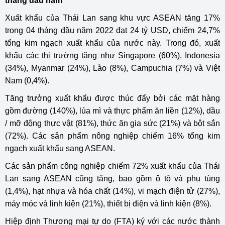
tháng đầu năm
Xuất khẩu của Thái Lan sang khu vực ASEAN tăng 17%
trong 04 tháng đầu năm 2022 đạt 24 tỷ USD, chiếm 24,7%
tổng kim ngạch xuất khẩu của nước này. Trong đó, xuất
khẩu các thị trường tăng như Singapore (60%), Indonesia
(34%), Myanmar (24%), Lào (8%), Campuchia (7%) và Việt
Nam (0,4%).
Tăng trưởng xuất khẩu được thúc đẩy bởi các mặt hàng
gồm đường (140%), lúa mì và thực phẩm ăn liền (12%), dầu
/ mỡ động thực vật (81%), thức ăn gia sức (21%) và bột sắn
(72%). Các sản phẩm nông nghiệp chiếm 16% tổng kim
ngạch xuất khẩu sang ASEAN.
Các sản phẩm công nghiệp chiếm 72% xuất khẩu của Thái
Lan sang ASEAN cũng tăng, bao gồm ô tô và phụ tùng
(1,4%), hạt nhựa và hóa chất (14%), vi mạch điện tử (27%),
máy móc và linh kiện (21%), thiết bị điện và linh kiện (8%).
Hiệp định Thương mại tự do (FTA) ký với các nước thành