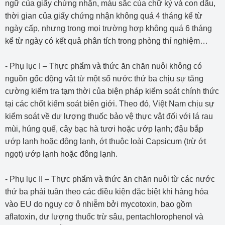
ngữ của giấy chứng nhận, màu sắc của chữ ký và con dấu,
thời gian của giấy chứng nhận không quá 4 tháng kể từ
ngày cấp, nhưng trong mọi trường hợp không quá 6 tháng
kể từ ngày có kết quả phân tích trong phòng thí nghiệm…
- Phụ lục I – Thực phẩm và thức ăn chăn nuôi không có
nguồn gốc động vật từ một số nước thứ ba chịu sự tăng
cường kiểm tra tạm thời của biện pháp kiểm soát chính thức
tại các chốt kiểm soát biên giới. Theo đó, Việt Nam chịu sự
kiểm soát về dư lượng thuốc bảo vệ thực vật đối với lá rau
mùi, húng quế, cây bạc hà tươi hoặc ướp lạnh; đậu bắp
ướp lạnh hoặc đông lạnh, ớt thuộc loài Capsicum (trừ ớt
ngọt) ướp lạnh hoặc đông lạnh.
- Phụ lục II – Thực phẩm và thức ăn chăn nuôi từ các nước
thứ ba phải tuân theo các điều kiện đặc biệt khi hàng hóa
vào EU do nguy cơ ô nhiễm bởi mycotoxin, bao gồm
aflatoxin, dư lượng thuốc trừ sâu, pentachlorophenol và