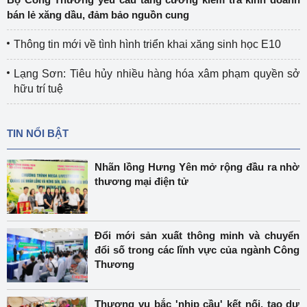
bán lẻ xăng dầu, đảm bảo nguồn cung
Thông tin mới về tình hình triển khai xăng sinh học E10
Lạng Sơn: Tiêu hủy nhiều hàng hóa xâm phạm quyền sở
hữu trí tuệ
TIN NỔI BẬT
Nhãn lồng Hưng Yên mở rộng đầu ra nhờ
thương mại điện tử
Đổi mới sản xuất thông minh và chuyển
đổi số trong các lĩnh vực của ngành Công
Thương
Thương vụ bắc 'nhịp cầu' kết nối, tạo dư