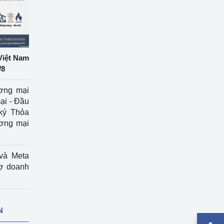
Việt Nam
/8
ương mại
ại - Đầu
ký Thỏa
ương mại
và Meta
rợ doanh
N