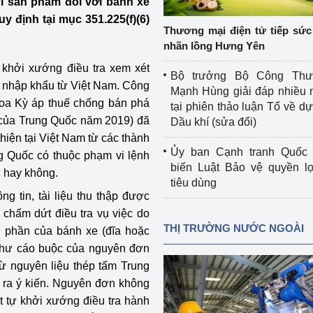
i sản phẩm đối với bánh xe
 luận
Họp báo
 định tại mục 351.225(f)(6)
Thương mại điện tử tiếp sức 
Thông cáo báo chí
nhãn lồng Hưng Yên
khởi xướng điều tra xem xét
Điểm báo
Bộ trưởng Bộ Công Th
p nhập khẩu từ Việt Nam. Công
Mạnh Hùng giải đáp nhiều 
Nông Lâm Thủy sản
Hoa Kỳ áp thuế chống bán phá
tại phiên thảo luận Tổ về dự 
p của Trung Quốc năm 2019) đã
Dầu khí (sửa đổi)
n lực
hiện tại Việt Nam từ các thành
Ủy ban Cạnh tranh Quốc 
g Quốc có thuộc phạm vi lệnh
biến Luật Bảo vệ quyền l
 hay không.
tiêu dùng
Tổ chức kiểm định kỹ thuật an toàn lao 
g tin, tài liệu thu thập được
động thuộc thẩm quyền quản lý của 
 chấm dứt điều tra vụ việc do
g Thương
Bộ Công Thương
THỊ TRƯỜNG NƯỚC NGOÀI
 phần của bánh xe (đĩa hoặc
như cáo buộc của nguyên đơn
Công Thương
Tổ chức được cấp GCN đăng ký, hoạt 
động kiểm định thiết bị, dụng cụ điện 
từ nguyên liệu thép tấm Trung
làm việc ở môi trường không có nguy 
 ra ý kiến. Nguyên đơn không
hiểm khí, bụi nổ
 tự khởi xướng điều tra hành
tiết kiệm và 
Hiệu quả năng lượng