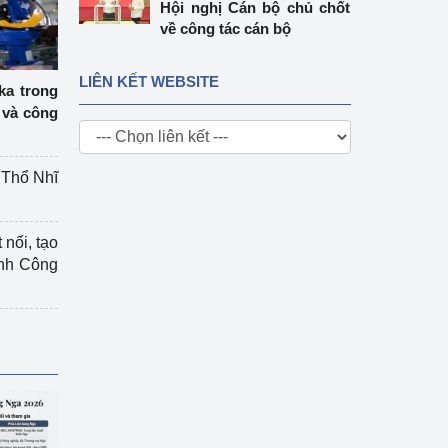
Hội nghị Cán bộ chủ chốt
về công tác cán bộ
LIÊN KẾT WEBSITE
ka trong
 và công
g Thổ Nhĩ
 nối, tạo
ành Công