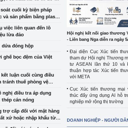
 soát cuối kỳ biện pháp
ệp
Công nghiệp nền tảng
c và sản phẩm bằng plastic
ừ Ma-lai-xi-a, Thái Lan và
ng
Chính sách
 việc liên quan đến lô
Hội nghị kết nối giao thương 
ệu lừa đảo
Sản xuất công nghiệp
- Liên bang Nga diễn ra ngày 5
, dứa đóng hộp
Đại diện Cục Xúc tiến th
ới ghế bọc đệm của Việt
tham dự Hội nghị Thương m
tư ASEAN lần thứ 10 và 
thuận hợp tác Xúc tiến th
 kết luận cuối cùng điều
với META
n tránh thuế phòng vệ
ệt Nam
Cục Xúc tiến thương mại 
ề nghị điều tra áp dụng
thúc đẩy ứng dụng AI hỗ t
 thép cán nóng
nghiệp mở rộng thị trường
g trợ cấp đối với mặt hàng
uất xứ hoặc nhập khẩu từ
DOANH NGHIỆP - NGƯỜI DÂ