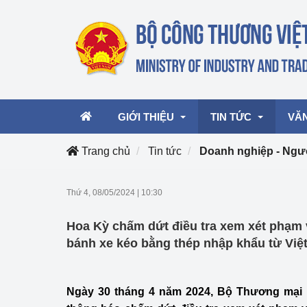
GIỚI THIỆU
TIN TỨC
VĂ
Trang chủ
Tin tức
Doanh nghiệp - Ngư
Lãnh đạo Bộ
Hoạt động
Văn 
Thứ 4, 08/05/2024
|
10:30
Chức năng nhiệm vụ
Giải thưởng Công n
Văn 
Hoa Kỳ chấm dứt điều tra xem xét phạm 
mại, Dịch vụ Việt N
Cơ cấu tổ chức
Văn 
bánh xe kéo bằng thép nhập khẩu từ Việ
Công Thương 57
Hoạt động của Bộ t
Ngày 30 tháng 4 năm 2024, Bộ Thương mại