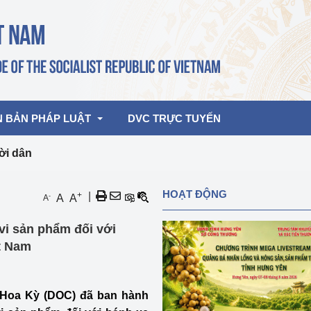
N BẢN PHÁP LUẬT
DVC TRỰC TUYẾN
ời dân
bản pháp quy
Hoạt động của lãnh đạo Đảng, Nhà 
HOẠT ĐỘNG
+
|
-
A
A
A
nước
ghiệp, Thương 
bản điều hành
vi sản phẩm đối với
am 2026
Hoạt động của Lãnh đạo Bộ
bản hợp nhất
t Nam
Hoạt động của các đơn vị
rưởng
 Hoa Kỳ (DOC) đã ban hành