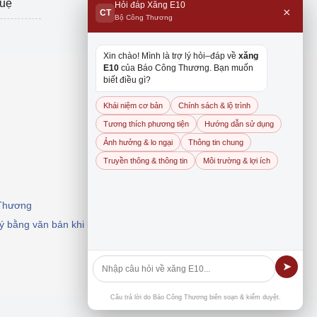
tuệ
Hỏi đáp Xăng E10
×
CT
Bộ Công Thương
Xin chào! Mình là trợ lý hỏi–đáp về
xăng
E10
của Báo Công Thương. Bạn muốn
biết điều gì?
Khái niệm cơ bản
Chính sách & lộ trình
Tương thích phương tiện
Hướng dẫn sử dụng
Ảnh hưởng & lo ngại
Thông tin chung
Truyền thông & thông tin
Môi trường & lợi ích
 Thương
 ý bằng văn bản khi khai thác, dẫn nguồn.
➤
Câu trả lời do Báo Công Thương biên soạn & kiểm duyệt.