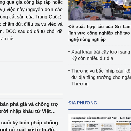
ông qua gia công lắp ráp hoặc
Cơ sở sản xuất, sửa chữa chai chứa 
 vụ việc này (nguyên đơn cáo
LPG
ông cắt sẵn của Trung Quốc).
 và đổi mới sáng 
 chấm dứt điều tra vụ việc và
Tổ chức huấn luyện, bồi dưỡng 
Đề xuất hợp tác của Sri Lan
nghiệp vụ kiểm định kỹ thuật an toàn 
n. DOC sau đó đã từ chối đề
lĩnh vực công nghiệp chế tạo
lao động
căn cứ.
nghệ nông nghiệp
Video bảo vệ môi trường
Xuất khẩu trái cây tươi san
Kỳ còn nhiều dư địa
tưởng của Đảng
Album ảnh bảo vệ môi trường
Thương vụ bắc 'nhịp cầu' kết
ời dân
Văn bản về môi trường
dư địa tăng trưởng cho ng
Thương
Đọc báo giúp bạn
Khu vực miền Bắc
ài
Khu vực miền Trung
Hiệp định EVFTA
ĐỊA PHƯƠNG
bán phá giá và chống trợ
rời nhập khẩu từ Việt
ớc
Khu vực miền Nam
Thị trường châu Á – châu Phi
 cuối kỳ biện pháp chống
đưa nghị quyết 
Thị trường châu Âu – châu Mỹ
gọt có xuất xứ từ In-đô-
g vào cuộc sống