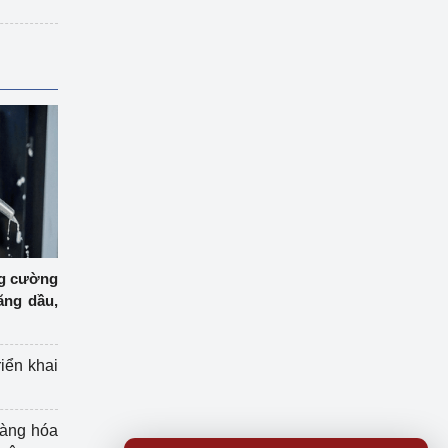
ng cường
ăng dầu,
riển khai
hàng hóa