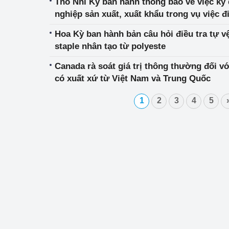
Thổ Nhĩ Kỳ ban hành thông báo về việc ký 
nghiệp sản xuất, xuất khẩu trong vụ việc đ
thuế chống bán phá giá đối với pin năng l
Hoa Kỳ ban hành bản câu hỏi điều tra tự v
staple nhân tạo từ polyeste
Canada rà soát giá trị thông thường đối 
có xuất xứ từ Việt Nam và Trung Quốc
1
2
3
4
5