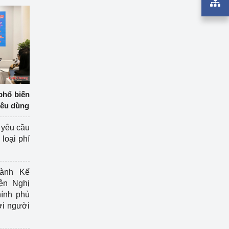
phổ biến
iêu dùng
 yêu cầu
loại phí
ành Kế
ện Nghị
ính phủ
ợi người