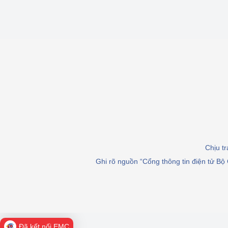
Chịu t
Ghi rõ nguồn “Cổng thông tin điện tử Bộ 
Đã kết nối EMC