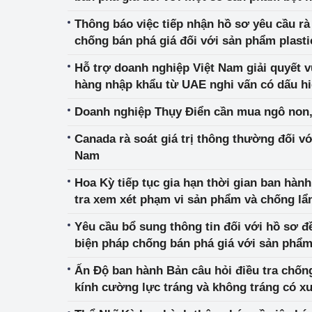
nê-xi-a và Trung Quốc
Thông báo việc tiếp nhận hồ sơ yêu cầu rà
Phát triển công nghi
chống bán phá giá đối với sản phẩm plasti
làm từ các polyme từ propylen có xuất xứ t
Phát triển năng lượ
Hỗ trợ doanh nghiệp Việt Nam giải quyết vụ
Trung Quốc
hàng nhập khẩu từ UAE nghi vấn có dấu hi
Doanh nghiệp Thụy Điển cần mua ngô non
Canada rà soát giá trị thông thường đối v
Nam
Hoa Kỳ tiếp tục gia hạn thời gian ban hành
tra xem xét phạm vi sản phẩm và chống lẩ
thương mại đối với tủ gỗ từ nhập khẩu Vi
Yêu cầu bổ sung thông tin đối với hồ sơ đ
biện pháp chống bán phá giá với sản phẩm
Ấn Độ ban hành Bản câu hỏi điều tra chốn
kính cường lực tráng và không tráng có x
Việt Nam và Trung Quốc