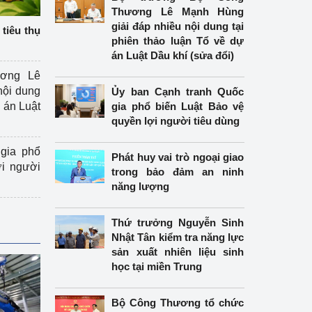
Thương Lê Mạnh Hùng
giải đáp nhiều nội dung tại
tiêu thụ
phiên thảo luận Tổ về dự
án Luật Dầu khí (sửa đổi)
ương Lê
nội dung
Ủy ban Cạnh tranh Quốc
án Luật
gia phổ biến Luật Bảo vệ
quyền lợi người tiêu dùng
gia phổ
Phát huy vai trò ngoại giao
ợi người
trong bảo đảm an ninh
năng lượng
Thứ trưởng Nguyễn Sinh
Nhật Tân kiểm tra năng lực
sản xuất nhiên liệu sinh
học tại miền Trung
Bộ Công Thương tổ chức