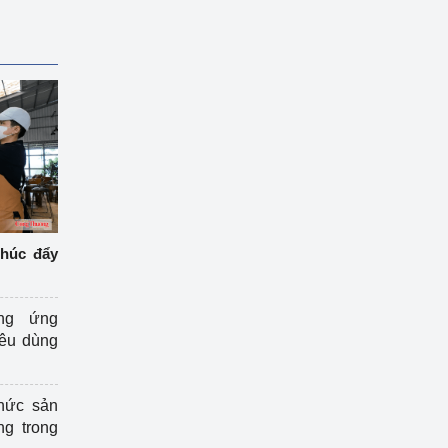
thúc đẩy
ng ứng
iêu dùng
hức sản
ng trong