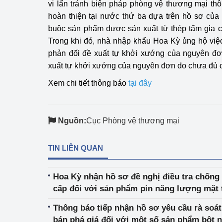
vi lẩn tránh biện pháp phòng vệ thương mại th
hiệu quả
hoàn thiện tại nước thứ ba dựa trên hồ sơ của
buộc sản phẩm được sản xuất từ thép tấm gia c
Khoa học, công nghệ
tạo
Trong khi đó, nhà nhập khẩu Hoa Kỳ ủng hộ việc
phản đối đề xuất tự khởi xướng của nguyên đơ
Thông báo
xuất tự khởi xướng của nguyên đơn do chưa đủ 
Xem chi tiết thông báo
tại đây
Bảo vệ môi trường
Bảo vệ nền tảng tư 
Nguồn:
Cục Phòng vệ thương mại
Doanh nghiệp - Ngư
Xúc tiến thương mại
TIN LIÊN QUAN
Thị trường nước ngo
Hoa Kỳ nhận hồ sơ đề nghị điều tra chống 
cấp đối với sản phẩm pin năng lượng mặt t
Thị trường trong nư
Nam
Thông báo tiếp nhận hồ sơ yêu cầu rà soát
Ngành Công Thương 
bán phá giá đối với một số sản phẩm bột n
Đại hội XIV của Đản