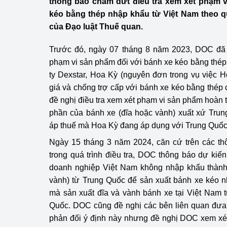
thông báo chấm dứt điều tra xem xét phạm v
Công Thương - Công
kéo bằng thép nhập khẩu từ Việt Nam theo quy
của Đạo luật Thuế quan.
Chuyển đổi số
Trước đó, ngày 07 tháng 8 năm 2023, DOC đã 
Lịch sử phát triển
phạm vi sản phẩm đối với bánh xe kéo bằng thé
Bản tin Thị trường 
ty Dexstar, Hoa Kỳ (nguyên đơn trong vụ việc 
giá và chống trợ cấp với bánh xe kéo bằng thé
Phát triển nguồn nhâ
đề nghị điều tra xem xét phạm vi sản phẩm hoàn t
phần của bánh xe (đĩa hoặc vành) xuất xứ Trun
Phát triển bền vững
áp thuế mà Hoa Kỳ đang áp dụng với Trung Quốc
Tổ chức kiểm định
Ngày 15 tháng 3 năm 2024, căn cứ trên các thôn
trong quá trình điều tra, DOC thông báo dự kiến
Văn hóa ngành Côn
doanh nghiệp Việt Nam không nhập khẩu thành
vành) từ Trung Quốc để sản xuất bánh xe kéo 
Tái cơ cấu ngành 
mà sản xuất đĩa và vành bánh xe tại Việt Nam 
Quản lý thị trường
Quốc. DOC cũng đề nghị các bên liên quan đưa
phản đối ý định này nhưng đề nghị DOC xem xét
Sử dụng năng lượng 