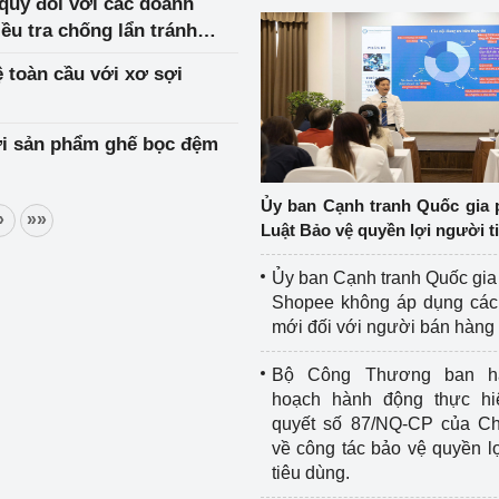
quỹ đối với các doanh
iều tra chống lẩn tránh
ượng mặt trời
ệ toàn cầu với xơ sợi
với sản phẩm ghế bọc đệm
Ủy ban Cạnh tranh Quốc gia 
»
»»
Luật Bảo vệ quyền lợi người t
Ủy ban Cạnh tranh Quốc gia
Shopee không áp dụng các 
mới đối với người bán hàng
Bộ Công Thương ban h
hoạch hành động thực hi
quyết số 87/NQ-CP của Ch
về công tác bảo vệ quyền l
tiêu dùng.