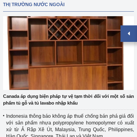
THỊ TRƯỜNG NƯỚC NGOÀI
Canada áp dụng biện pháp tự vệ tạm thời đối với một số sản
phẩm tủ gỗ và tủ lavabo nhập khẩu
Indonesia thông báo không áp thuế chống bán phá giá đối
với sản phẩm nhựa polypropylene homopolymer có xuất
xứ từ Ả Rập Xê Út, Malaysia, Trung Quốc, Philippines,
Hàn Quốc, Singapore, Thái Lan và Việt Nam