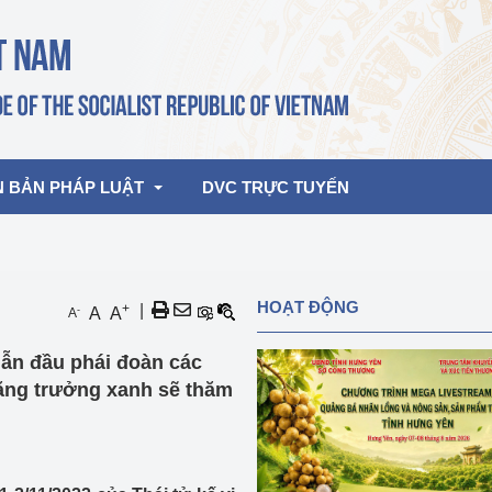
N BẢN PHÁP LUẬT
DVC TRỰC TUYẾN
bản pháp quy
Hoạt động của lãnh đạo Đảng, Nhà 
HOẠT ĐỘNG
+
|
-
A
A
A
nước
ghiệp, Thương 
bản điều hành
ẫn đầu phái đoàn các
am 2026
Hoạt động của Lãnh đạo Bộ
bản hợp nhất
ăng trưởng xanh sẽ thăm
Hoạt động của các đơn vị
rưởng