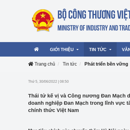
GIỚI THIỆU
TIN TỨC
VĂ
Trang chủ
Tin tức
Phát triển bền vững
Lãnh đạo Bộ
Hoạt động
Văn 
Thứ 5, 30/06/2022
|
08:50
Chức năng nhiệm vụ
Giải thưởng Công n
Văn 
Thái tử kế vị và Công nương Đan Mạch d
mại, Dịch vụ Việt N
Cơ cấu tổ chức
Văn 
doanh nghiệp Đan Mạch trong lĩnh vực t
Công Thương 57
chính thức Việt Nam
Hoạt động của Bộ t