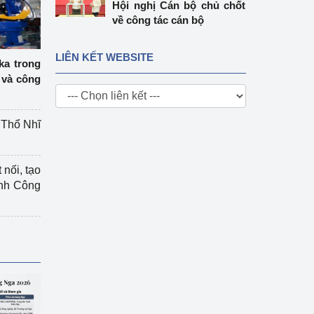
Hội nghị Cán bộ chủ chốt
về công tác cán bộ
LIÊN KẾT WEBSITE
ka trong
 và công
g Thổ Nhĩ
 nối, tạo
ành Công