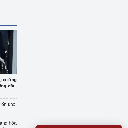
ng cường
ăng dầu,
riển khai
hàng hóa