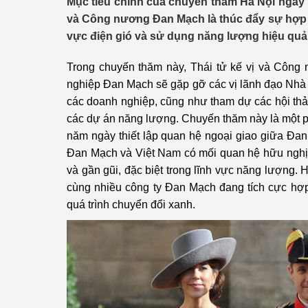
Mục tiêu chính của chuyến thăm Hà Nội ngày 1
Công Thương - Công
và Công nương Đan Mạch là thúc đẩy sự hợp t
vực điện gió và sử dụng năng lượng hiệu quả
Chuyển đổi số
Trong chuyến thăm này, Thái tử kế vị và Công
Lịch sử phát triển
nghiệp Đan Mạch sẽ gặp gỡ các vị lãnh đạo Nhà
Bản tin Thị trường 
các doanh nghiệp, cũng như tham dự các hội th
các dự án năng lượng. Chuyến thăm này là một 
Phát triển nguồn nhâ
năm ngày thiết lập quan hệ ngoại giao giữa Đa
Đan Mạch và Việt Nam có mối quan hệ hữu nghị
Phát triển bền vững
và gần gũi, đặc biệt trong lĩnh vực năng lượng.
Tổ chức kiểm định
cùng nhiều công ty Đan Mạch đang tích cực hợp
quá trình chuyển đổi xanh.
Văn hóa ngành Côn
Tái cơ cấu ngành 
Quản lý thị trường
Sử dụng năng lượng 