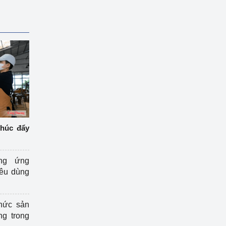
thúc đẩy
ng ứng
iêu dùng
hức sản
ng trong