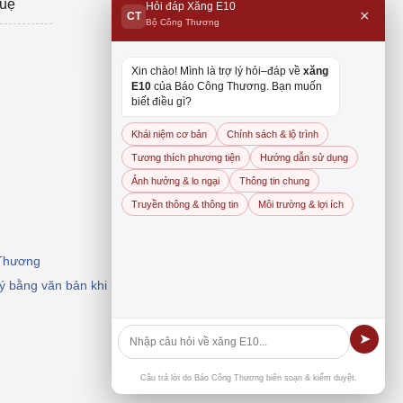
tuệ
Hỏi đáp Xăng E10
×
CT
Bộ Công Thương
Xin chào! Mình là trợ lý hỏi–đáp về
xăng
E10
của Báo Công Thương. Bạn muốn
biết điều gì?
Khái niệm cơ bản
Chính sách & lộ trình
Tương thích phương tiện
Hướng dẫn sử dụng
Ảnh hưởng & lo ngại
Thông tin chung
Truyền thông & thông tin
Môi trường & lợi ích
 Thương
 ý bằng văn bản khi khai thác, dẫn nguồn.
➤
Câu trả lời do Báo Công Thương biên soạn & kiểm duyệt.