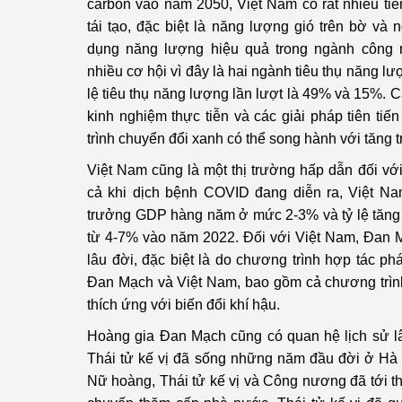
carbon vào năm 2050, Việt Nam có rất nhiều ti
tái tạo, đặc biệt là năng lượng gió trên bờ và
Phát triển công nghi
dụng năng lượng hiệu quả trong ngành công 
nhiều cơ hội vì đây là hai ngành tiêu thụ năng lư
Phát triển năng lượ
lệ tiêu thụ năng lượng lần lượt là 49% và 15%. 
kinh nghiệm thực tiễn và các giải pháp tiên ti
trình chuyển đổi xanh có thể song hành với tăng tr
Việt Nam cũng là một thị trường hấp dẫn đối v
cả khi dịch bệnh COVID đang diễn ra, Việt Nam
trưởng GDP hàng năm ở mức 2-3% và tỷ lệ tăng t
từ 4-7% vào năm 2022. Đối với Việt Nam, Đan M
lâu đời, đặc biệt là do chương trình hợp tác phá
Đan Mạch và Việt Nam, bao gồm cả chương trìn
thích ứng với biến đổi khí hậu.
Hoàng gia Đan Mạch cũng có quan hệ lịch sử l
Thái tử kế vị đã sống những năm đầu đời ở Hà
Nữ hoàng, Thái tử kế vị và Công nương đã tới 