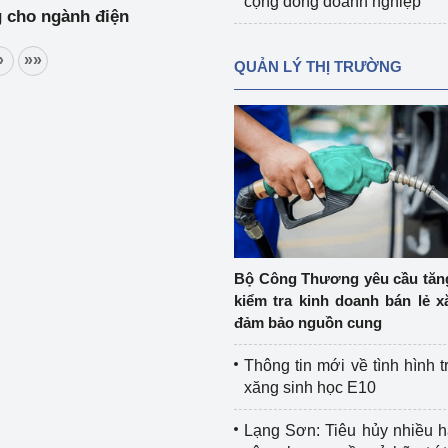
cộng đồng doanh nghiệp
g cho ngành điện
»
»»
QUẢN LÝ THỊ TRƯỜNG
Bộ Công Thương yêu cầu tă
kiểm tra kinh doanh bán lẻ x
đảm bảo nguồn cung
Thông tin mới về tình hình t
xăng sinh học E10
Lạng Sơn: Tiêu hủy nhiều 