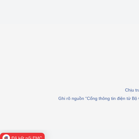
Chịu t
Ghi rõ nguồn “Cổng thông tin điện tử Bộ 
Đã kết nối EMC