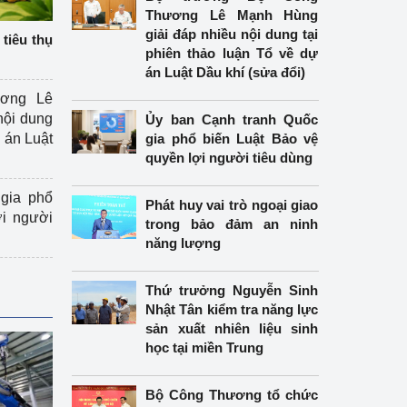
Thương Lê Mạnh Hùng
giải đáp nhiều nội dung tại
tiêu thụ
phiên thảo luận Tổ về dự
án Luật Dầu khí (sửa đổi)
ương Lê
nội dung
Ủy ban Cạnh tranh Quốc
án Luật
gia phổ biến Luật Bảo vệ
quyền lợi người tiêu dùng
gia phổ
Phát huy vai trò ngoại giao
ợi người
trong bảo đảm an ninh
năng lượng
Thứ trưởng Nguyễn Sinh
Nhật Tân kiểm tra năng lực
sản xuất nhiên liệu sinh
học tại miền Trung
Bộ Công Thương tổ chức