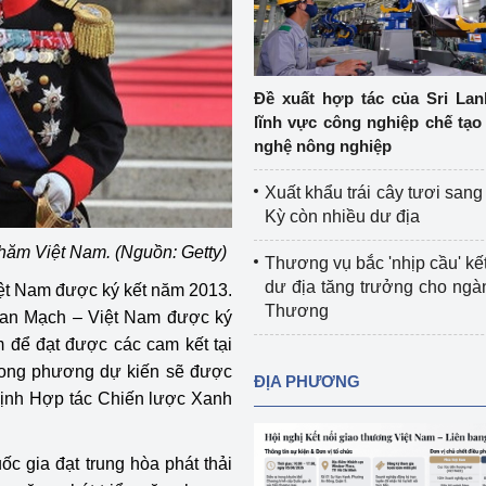
Cơ sở sản xuất, sửa chữa chai chứa 
LPG
 và đổi mới sáng 
Tổ chức huấn luyện, bồi dưỡng 
Đề xuất hợp tác của Sri Lan
nghiệp vụ kiểm định kỹ thuật an toàn 
lĩnh vực công nghiệp chế tạo
lao động
nghệ nông nghiệp
Video bảo vệ môi trường
Xuất khẩu trái cây tươi san
Kỳ còn nhiều dư địa
tưởng của Đảng
Album ảnh bảo vệ môi trường
hăm Việt Nam. (Nguồn: Getty)
Thương vụ bắc 'nhịp cầu' kết
ời dân
Văn bản về môi trường
dư địa tăng trưởng cho ng
iệt Nam được ký kết năm 2013.
Thương
Đan Mạch – Việt Nam được ký
Đọc báo giúp bạn
Khu vực miền Bắc
m để đạt được các cam kết tại
ài
Khu vực miền Trung
Hiệp định EVFTA
song phương dự kiến sẽ được
ĐỊA PHƯƠNG
định Hợp tác Chiến lược Xanh
ớc
Khu vực miền Nam
Thị trường châu Á – châu Phi
đưa nghị quyết 
Thị trường châu Âu – châu Mỹ
c gia đạt trung hòa phát thải
g vào cuộc sống