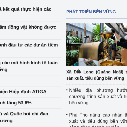
 kết quả thực hiện các
PHÁT TRIỂN BỀN VỮNG
hẩm động vật không được
nh đầu tư các dự án tiềm
các mô hình kinh tế tuần
vững
Xã Đắk Long (Quảng Ngãi) 
sản xuất, tiêu dùng bền vững
Nhiều địa phương hưở
hiện Hiệp định ATIGA
chương trình sản xuất và t
ch tăng 53,6%
bền vững
ủ và Quốc hội chỉ đạo,
Phú Thọ nâng cao nhận t
phương
xuất và tiêu dùng bền vữ