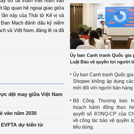
ay trở lại thăm Việt Nam vào
t lập quan hệ ngoại giao giữa
ần này của Thái tử Kế vị và
 Đan Mạch đánh dấu kỷ niệm
ch và Việt Nam, đáng lẽ ra đã
Ủy ban Cạnh tranh Quốc gia 
Luật Bảo vệ quyền lợi người t
Ủy ban Cạnh tranh Quốc gia
Shopee không áp dụng các 
mới đối với người bán hàng
vực dệt may giữa Việt Nam
Bộ Công Thương ban h
hoạch hành động thực hi
ải vào năm 2030
quyết số 87/NQ-CP của Ch
về công tác bảo vệ quyền l
h EVFTA dự kiến từ
tiêu dùng.