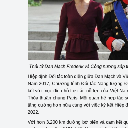
hiệu quả
Khoa học, công nghệ
tạo
Thông báo
Bảo vệ môi trường
Bảo vệ nền tảng tư 
Thái tử Đan Mạch Frederik và Công nương sắp t
Doanh nghiệp - Ngư
Hiệp định Đối tác toàn diện giữa Đan Mạch và V
Năm 2017, Chương trình Đối tác Năng lượng 
Xúc tiến thương mại
kết với mục đích hỗ trợ các nỗ lực của Việt Na
Thị trường nước ngo
Thỏa thuận chung Paris. Mối quan hệ hợp tác 
tăng cường hơn nữa cùng với việc ký kết Hiệp 
Thị trường trong nư
2022.
Ngành Công Thương 
Với hơn 3.200 km đường bờ biển và cam kết quố
Đại hội XIV của Đản