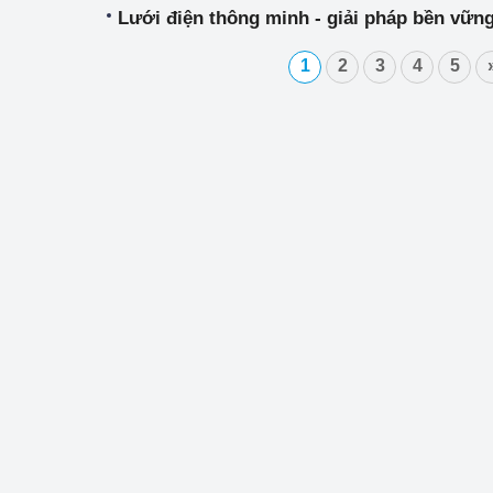
Lưới điện thông minh - giải pháp bền vữn
1
2
3
4
5