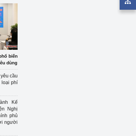
phổ biến
iêu dùng
 yêu cầu
loại phí
ành Kế
ện Nghị
ính phủ
ợi người