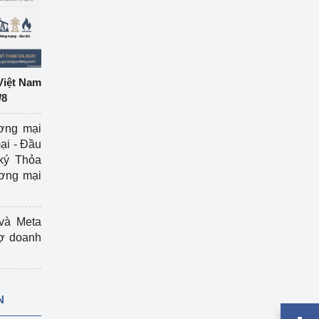
Việt Nam
/8
ương mại
ại - Đầu
ký Thỏa
ương mại
và Meta
rợ doanh
N