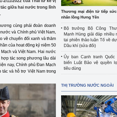
-2/11/2022 của Thái tử kế vị
 luận
Họp báo
ác giữa hai nước trong lĩnh
Thương mại điện tử tiếp sức 
.
Thông cáo báo chí
nhãn lồng Hưng Yên
 nương cùng phái đoàn doanh
Điểm báo
Bộ trưởng Bộ Công Th
 nước và Chính phủ Việt Nam,
Mạnh Hùng giải đáp nhiều 
Nông Lâm Thủy sản
ảo về chuyển đổi xanh và thăm
tại phiên thảo luận Tổ về dự 
phần của hoạt động kỷ niệm 50
Dầu khí (sửa đổi)
n lực
n Mạch và Việt Nam. Hai nước
Ủy ban Cạnh tranh Quốc 
 hợp tác song phương lâu dài
biến Luật Bảo vệ quyền l
 Hiện nay, Chính phủ Đan Mạch
tiêu dùng
Tổ chức kiểm định kỹ thuật an toàn lao 
 tác và hỗ trợ Việt Nam trong
động thuộc thẩm quyền quản lý của 
g Thương
Bộ Công Thương
THỊ TRƯỜNG NƯỚC NGOÀI
Công Thương
Tổ chức được cấp GCN đăng ký, hoạt 
động kiểm định thiết bị, dụng cụ điện 
làm việc ở môi trường không có nguy 
hiểm khí, bụi nổ
tiết kiệm và 
Hiệu quả năng lượng