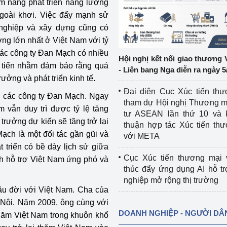
ềm năng phát triển năng lượng
 ngoài khơi. Việc đẩy mạnh sử
ệp
Công nghiệp nền tảng
nghiệp và xây dựng cũng có
ợng lớn nhất ở Việt Nam với tỷ
ng
Chính sách
Các công ty Đan Mạch có nhiều
Hội nghị kết nối giao thương 
Sản xuất công nghiệp
ến tiến nhằm đảm bảo rằng quá
- Liên bang Nga diễn ra ngày 5
ưởng và phát triển kinh tế.
Đại diện Cục Xúc tiến th
ới các công ty Đan Mạch. Ngay
tham dự Hội nghị Thương m
 vẫn duy trì được tỷ lệ tăng
tư ASEAN lần thứ 10 và 
rưởng dự kiến sẽ tăng trở lại
thuận hợp tác Xúc tiến th
ạch là một đối tác gần gũi và
với META
t triển có bề dày lịch sử giữa
Cục Xúc tiến thương mại 
h hỗ trợ Việt Nam ứng phó và
thúc đẩy ứng dụng AI hỗ t
nghiệp mở rộng thị trường
âu đời với Việt Nam. Cha của
 Nội. Năm 2009, ông cùng với
DOANH NGHIỆP - NGƯỜI DÂ
thăm Việt Nam trong khuôn khổ