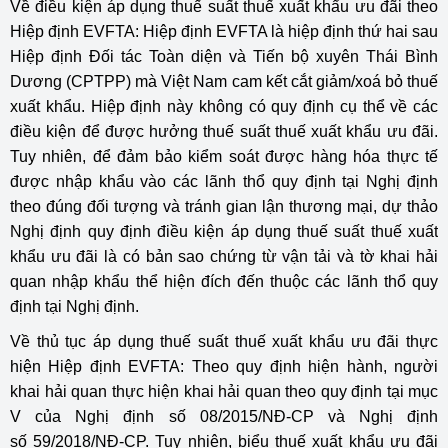
Về điều kiện áp dụng thuế suất thuế xuất khẩu ưu đãi theo
Hiệp định EVFTA: Hiệp định EVFTA là hiệp định thứ hai sau
Hiệp định Đối tác Toàn diện và Tiến bộ xuyên Thái Bình
Dương (CPTPP) mà Việt Nam cam kết cắt giảm/xoá bỏ thuế
xuất khẩu. Hiệp định này không có quy định cụ thể về các
điều kiện để được hưởng thuế suất thuế xuất khẩu ưu đãi.
Tuy nhiên, để đảm bảo kiểm soát được hàng hóa thực tế
được nhập khẩu vào các lãnh thổ quy định tại Nghị định
theo đúng đối tượng và tránh gian lận thương mại, dự thảo
Nghị định quy định điều kiện áp dụng thuế suất thuế xuất
khẩu ưu đãi là có bản sao chứng từ vận tải và tờ khai hải
quan nhập khẩu thể hiện đích đến thuộc các lãnh thổ quy
định tại Nghị định.
Về thủ tục áp dụng thuế suất thuế xuất khẩu ưu đãi thực
hiện Hiệp định EVFTA: Theo quy định hiện hành, người
khai hải quan thực hiện khai hải quan theo quy định tại mục
V của Nghị định số
08/2015/NĐ-CP
và Nghị định
số
59/2018/NĐ-CP.
Tuy nhiên, biểu thuế xuất khẩu ưu đãi