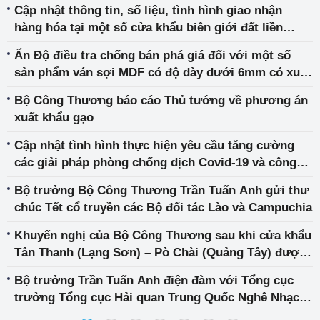
Cập nhật thông tin, số liệu, tình hình giao nhận
hàng hóa tại một số cửa khẩu biên giới đất liền
ngày 26/4/2020
Ấn Độ điều tra chống bán phá giá đối với một số
sản phẩm ván sợi MDF có độ dày dưới 6mm có xuất
xứ từ Việt Nam và một số nước
Bộ Công Thương báo cáo Thủ tướng về phương án
xuất khẩu gạo
Cập nhật tình hình thực hiện yêu cầu tăng cường
các giải pháp phòng chống dịch Covid-19 và công
tác rà soát các sản phẩm hàng hóa phục vụ phòng
Bộ trưởng Bộ Công Thương Trần Tuấn Anh gửi thư
dịch của các Sàn TMĐT (tuần từ 17 - 22/4/2020)
chúc Tết cổ truyền các Bộ đối tác Lào và Campuchia
Khuyến nghị của Bộ Công Thương sau khi cửa khẩu
Tân Thanh (Lạng Sơn) – Pò Chài (Quảng Tây) được
công bố khôi phục thời gian thông quan
Bộ trưởng Trần Tuấn Anh điện đàm với Tổng cục
trưởng Tổng cục Hải quan Trung Quốc Nghê Nhạc
Phong và Bộ trưởng Thương mại Trung Quốc