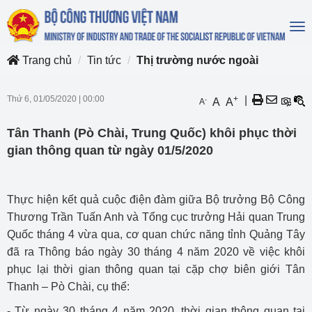
To
na
Trang chủ
Tin tức
Thị trường nước ngoài
Thứ 6, 01/05/2020
|
00:00
+
|
-
A
A
A
Tân Thanh (Pò Chài, Trung Quốc) khôi phục thời
gian thông quan từ ngày 01/5/2020
Thực hiện kết quả cuộc điện đàm giữa Bộ trưởng Bộ Công
Thương Trần Tuấn Anh và Tổng cục trưởng Hải quan Trung
Quốc tháng 4 vừa qua, cơ quan chức năng tỉnh Quảng Tây
đã ra Thông báo ngày 30 tháng 4 năm 2020 về việc khôi
phục lại thời gian thông quan tại cặp chợ biên giới Tân
Thanh – Pò Chài, cụ thể:
- Từ ngày 30 tháng 4 năm 2020, thời gian thông quan tại