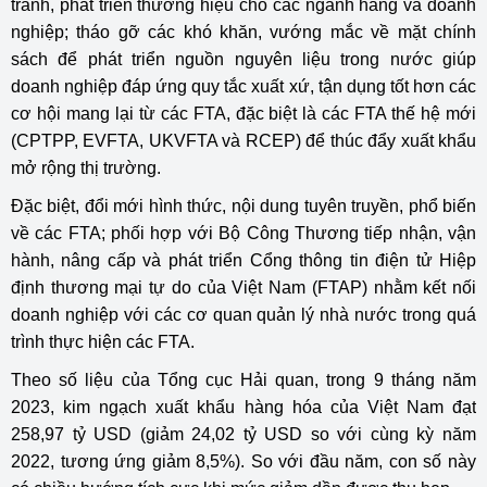
tranh, phát triển thương hiệu cho các ngành hàng và doanh
nghiệp; tháo gỡ các khó khăn, vướng mắc về mặt chính
sách để phát triển nguồn nguyên liệu trong nước giúp
doanh nghiệp đáp ứng quy tắc xuất xứ, tận dụng tốt hơn các
cơ hội mang lại từ các FTA, đặc biệt là các FTA thế hệ mới
(CPTPP, EVFTA, UKVFTA và RCEP) để thúc đẩy xuất khẩu
mở rộng thị trường.
Đặc biệt, đổi mới hình thức, nội dung tuyên truyền, phổ biến
về các FTA; phối hợp với Bộ Công Thương tiếp nhận, vận
hành, nâng cấp và phát triển Cổng thông tin điện tử Hiệp
định thương mại tự do của Việt Nam (FTAP) nhằm kết nối
doanh nghiệp với các cơ quan quản lý nhà nước trong quá
trình thực hiện các FTA.
Theo số liệu của Tổng cục Hải quan, trong 9 tháng năm
2023, kim ngạch xuất khẩu hàng hóa của Việt Nam đạt
258,97 tỷ USD (giảm 24,02 tỷ USD so với cùng kỳ năm
2022, tương ứng giảm 8,5%). So với đầu năm, con số này