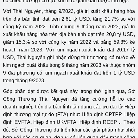
có chiều hướng tích cực khi mức giảm dần được thu hẹp.
Với Thái Nguyên, tháng 9/2023, giá trị xuất khẩu hàng hóa
trên địa bàn tỉnh đạt trên 2,61 tỷ USD, tăng 21,7% so với
cùng kỳ năm 2022. Tính chung 9 tháng năm 2023, giá trị
xuất khẩu hàng hóa trên địa bàn tỉnh đạt trên 20,8 tỷ USD,
giảm 15,3% so với cùng kỳ năm 2022 và bằng 59,3% kế
hoạch năm 2023.
Với kim ngạch xuất khẩu đạt 20,17 tỷ
USD, Thái Nguyên ghi nhận đứng thứ tư trong cả nước về
kim ngạch xuất khẩu trong 9 tháng năm 2023 và thuộc nhóm
9 địa phương có kim ngạch xuất khẩu đạt trên 1 tỷ USD
trong tháng 9/2023.
Góp phần đạt được kết quả này, trong thời gian qua, Sở
Công Thương Thái Nguyên đã tăng cường hỗ trợ các
doanh nghiệp trên địa bàn tỉnh tận dụng các ưu đãi từ Hiệp
định thương mại tự do (FTA) như: Hiệp định CPTPP, Hiệp
định EVFTA, Hiệp định UKVFTA, Hiệp định RCEP… Theo
đó, Sở Công Thương đã triển khai các giải pháp như phối
hợp với các cơ quan, đơn vị có liên quan đẩy mạnh công