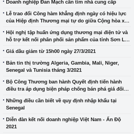
Doanh nghiệp Đan Mạch cần tìm nhà cung cấp
Lễ trao đổi Công hàm khẳng định ngày có hiệu lực
của Hiệp định Thương mại tự do giữa Cộng hòa xã
hội chủ nghĩa Việt Nam và Liên hiệp Vương quốc
Hội nghị tập huấn ứng dụng thương mại điện tử và
Anh và Bắc Ireland (UKVFTA)
hỗ trợ kết nối phân phối sản phẩm của tỉnh Sơn La
qua “Gian hàng Việt trực tuyến” trên các sàn
Giá dầu giảm từ 15h00 ngày 27/3/2021
thương mại điện tử
Bản tin thị trường Algeria, Gambia, Mali, Niger,
Senegal và Tunisia tháng 3/2021
Bộ Công Thương ban hành Quyết định tiến hành
điều tra áp dụng biện pháp chống bán phá giá đối
với một số sản phẩm vật liệu hàn có xuất xứ từ
Những điều cần biết về quy định nhập khẩu tại
Trung Quốc, Thái Lan và Ma-lai-xi-a (Mã số vụ việc:
Senegal
AD15)
Diễn đàn kết nối doanh nghiệp Việt Nam - Ấn Độ
2021