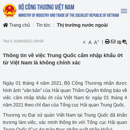
To
na
Trang chủ
Tin tức
Thị trường nước ngoài
Thứ 5, 01/04/2021
|
00:00
+
|
-
A
A
A
Thông tin về việc Trung Quốc cấm nhập khẩu ớt
từ Việt Nam là không chính xác
Ngày 01 tháng 4 năm 2021, Bộ Công Thương nhận được
hình ảnh “văn bản” của Hải quan Thâm Quyến thông báo về
việc cấm nhập khẩu ớt của Việt Nam từ ngày 01 tháng 4
năm 2021 theo chỉ đạo của Tổng cục Hải quan Trung Quốc.
Thương vụ Đại sứ quán Việt Nam tại Trung Quốc đã khẩn
trương làm việc, xác minh thông tin với Tổng cục Hải quan
Trung Quốc (Cục An toàn thực phẩm xuất nhập khẩu).