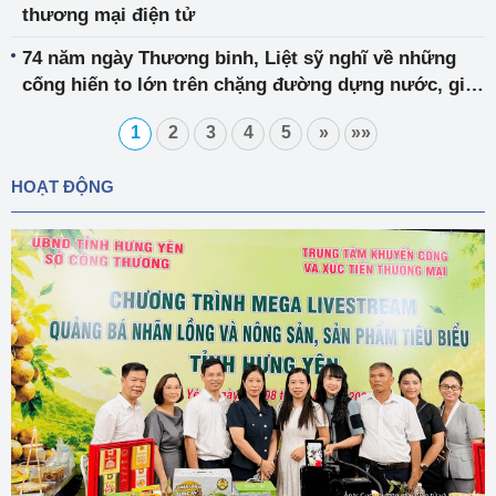
thương mại điện tử
74 năm ngày Thương binh, Liệt sỹ nghĩ về những
cống hiến to lớn trên chặng đường dựng nước, giữ
nước của ngành Điện
1
2
3
4
5
»
»»
HOẠT ĐỘNG