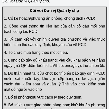
Đối với Đơn vị Quản lý chợ:
Đối với Đơn vị Quản lý chợ
1. Có kế hoạch/phương án phòng, chống dịch (PCD)
2. Công khai thông tin liên lạc của cán bộ đầu mối phụ
trách công tác PCD.
3. Ký cam kết với chính quyền địa phương về việc thực
hiện, tuân thủ các quy định, khuyến cáo về PCD
4. Tổ chức mua hàng theo một chiều.
5. Cung cấp đầy đủ khẩu trang; yêu cầu khai báo y tế hàng
ngày (mã QR điểm kiểm dịch/Bluezone/giấy); thực hiện 5k.
6. Đo thân nhiệt tại cửa chợ; bố trí biển báo quy định PCD;
nước sát khuẩn tay; khu vực xếp hàng có kẻ vạch giãn
cách; thu, kiểm soát và quản lý Thẻ vào chợ, kiểm soát
mật độ người vào chợ
7. Bố trí phòng/khu vực cách ly theo quy định.
8. Bố trí khu vực giao nhận hàng hoá; khử khuẩn phương