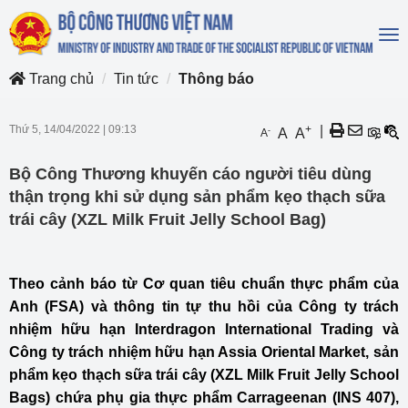
To
na
Trang chủ
Tin tức
Thông báo
Thứ 5, 14/04/2022
|
09:13
+
|
-
A
A
A
Bộ Công Thương khuyến cáo người tiêu dùng
thận trọng khi sử dụng sản phẩm kẹo thạch sữa
trái cây (XZL Milk Fruit Jelly School Bag)
Theo cảnh báo từ Cơ quan tiêu chuẩn thực phẩm của
Anh (FSA) và thông tin tự thu hồi của Công ty trách
nhiệm hữu hạn Interdragon International Trading và
Công ty trách nhiệm hữu hạn Assia Oriental Market, sản
phẩm kẹo thạch sữa trái cây (XZL Milk Fruit Jelly School
Bags) chứa phụ gia thực phẩm Carrageenan (INS 407),