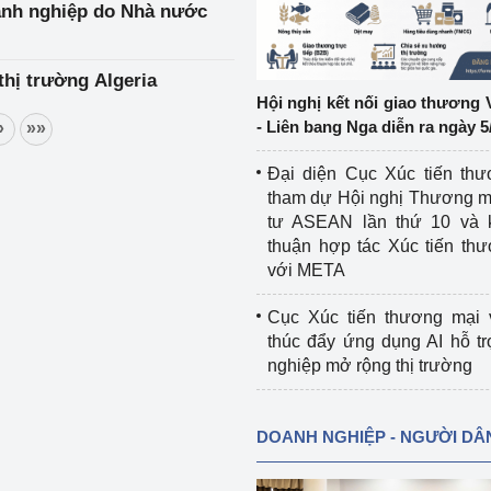
oanh nghiệp do Nhà nước
ệp
Công nghiệp nền tảng
hị trường Algeria
ng
Chính sách
Hội nghị kết nối giao thương 
- Liên bang Nga diễn ra ngày 5
»
»»
Sản xuất công nghiệp
Đại diện Cục Xúc tiến th
tham dự Hội nghị Thương m
tư ASEAN lần thứ 10 và 
thuận hợp tác Xúc tiến th
với META
Cục Xúc tiến thương mại 
thúc đẩy ứng dụng AI hỗ t
nghiệp mở rộng thị trường
DOANH NGHIỆP - NGƯỜI DÂ