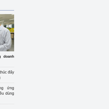
g doanh
thúc đẩy
g
ng ứng
iêu dùng