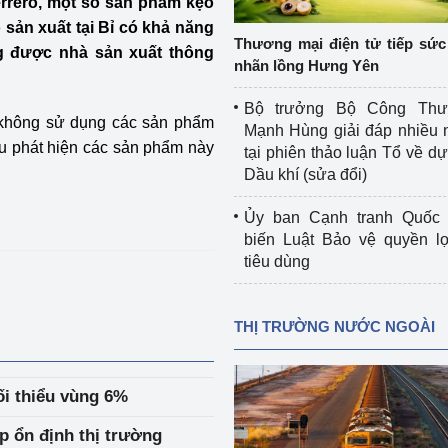
errero, một số sản phẩm kẹo
 luận
Họp báo
 sản xuất tại Bỉ có khả năng
Thương mại điện tử tiếp sức 
g được nhà sản xuất thông
Thông cáo báo chí
nhãn lồng Hưng Yên
Điểm báo
Bộ trưởng Bộ Công Th
không sử dụng các sản phẩm
Mạnh Hùng giải đáp nhiều 
Nông Lâm Thủy sản
ếu phát hiện các sản phẩm này
tại phiên thảo luận Tổ về dự 
Dầu khí (sửa đổi)
n lực
Ủy ban Cạnh tranh Quốc 
biến Luật Bảo vệ quyền l
tiêu dùng
Tổ chức kiểm định kỹ thuật an toàn lao 
động thuộc thẩm quyền quản lý của 
g Thương
Bộ Công Thương
THỊ TRƯỜNG NƯỚC NGOÀI
Công Thương
Tổ chức được cấp GCN đăng ký, hoạt 
động kiểm định thiết bị, dụng cụ điện 
ối thiểu vùng 6%
làm việc ở môi trường không có nguy 
hiểm khí, bụi nổ
p ổn định thị trường
tiết kiệm và 
Hiệu quả năng lượng