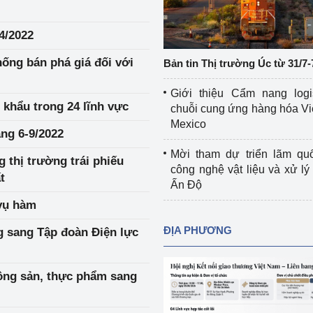
Cơ sở sản xuất, sửa chữa chai chứa 
LPG
4/2022
 và đổi mới sáng 
Tổ chức huấn luyện, bồi dưỡng 
ng bán phá giá đối với
Bản tin Thị trường Úc từ 31/7-
nghiệp vụ kiểm định kỹ thuật an toàn 
lao động
Giới thiệu Cẩm nang logi
 khẩu trong 24 lĩnh vực
chuỗi cung ứng hàng hóa Vi
Video bảo vệ môi trường
Mexico
áng 6-9/2022
tưởng của Đảng
Album ảnh bảo vệ môi trường
Mời tham dự triển lãm qu
 thị trường trái phiếu
công nghệ vật liệu và xử lý 
t
ời dân
Văn bản về môi trường
Ấn Độ
vụ hàm
Đọc báo giúp bạn
Khu vực miền Bắc
ĐỊA PHƯƠNG
ng sang Tập đoàn Điện lực
ài
Khu vực miền Trung
Hiệp định EVFTA
ớc
Khu vực miền Nam
Thị trường châu Á – châu Phi
ông sản, thực phẩm sang
đưa nghị quyết 
Thị trường châu Âu – châu Mỹ
g vào cuộc sống