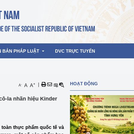
N BẢN PHÁP LUẬT
DVC TRỰC TUYẾN
bản pháp quy
Hoạt động của lãnh đạo Đảng, Nhà 
HOẠT ĐỘNG
+
|
-
A
A
A
nước
ghiệp, Thương 
bản điều hành
ô-la nhãn hiệu Kinder
am 2026
Hoạt động của Lãnh đạo Bộ
bản hợp nhất
Hoạt động của các đơn vị
rưởng
 toàn thực phẩm quốc tế và