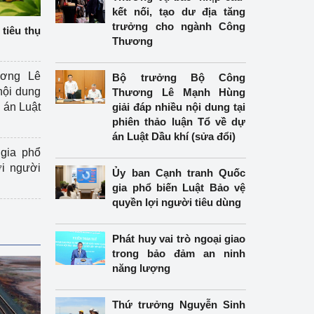
kết nối, tạo dư địa tăng
trưởng cho ngành Công
tiêu thụ
Thương
ương Lê
Bộ trưởng Bộ Công
nội dung
Thương Lê Mạnh Hùng
án Luật
giải đáp nhiều nội dung tại
phiên thảo luận Tổ về dự
án Luật Dầu khí (sửa đổi)
gia phổ
ợi người
Ủy ban Cạnh tranh Quốc
gia phổ biến Luật Bảo vệ
quyền lợi người tiêu dùng
Phát huy vai trò ngoại giao
trong bảo đảm an ninh
năng lượng
Thứ trưởng Nguyễn Sinh