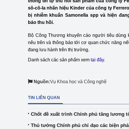
thông tin tự thu hồi sản phẩm của công ty F
Công Thương - Công
sô-cô-la nhãn hiệu Kinder của công ty Ferrero
bị nhiễm khuẩn Samonella spp và hiện đan
Chuyển đổi số
báo thu hồi.
Lịch sử phát triển
Bộ Công Thương khuyến cáo người tiêu dùng 
Bản tin Thị trường 
nêu trên và thông báo tới cơ quan chức năng n
đang lưu hành trên thị trường.
Phát triển nguồn nhâ
Danh sách các sản phẩm xem
tại đây
.
Phát triển bền vững
Tổ chức kiểm định
Nguồn:
Vụ Khoa học và Công nghệ
Văn hóa ngành Côn
TIN LIÊN QUAN
Tái cơ cấu ngành 
Chốt đề xuất trình Chính phủ tăng lương t
Quản lý thị trường
Thủ tướng Chính phủ chỉ đạo các biện phá
Sử dụng năng lượng 