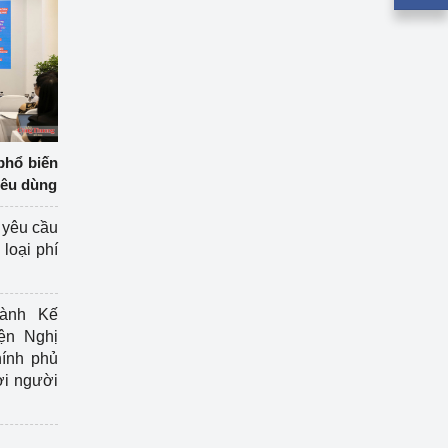
phổ biến
iêu dùng
 yêu cầu
loại phí
ành Kế
ện Nghị
ính phủ
ợi người