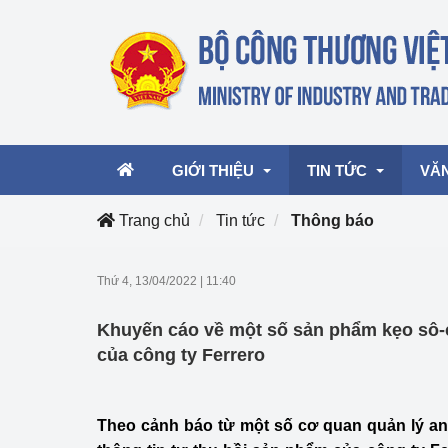
GIỚI THIỆU
TIN TỨC
VĂ
Trang chủ
Tin tức
Thông báo
Lãnh đạo Bộ
Hoạt động
Văn 
Thứ 4, 13/04/2022
|
11:40
Chức năng nhiệm vụ
Giải thưởng Công n
Văn 
Khuyến cáo về một số sản phẩm kẹo sô-c
mại, Dịch vụ Việt N
Cơ cấu tổ chức
Văn 
của công ty Ferrero
Công Thương 57
Hoạt động của Bộ t
Theo cảnh báo từ một số cơ quan quản lý an