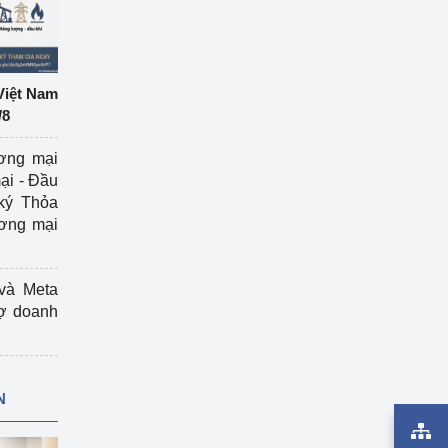
Việt Nam
/8
ương mại
ại - Đầu
ký Thỏa
ương mại
và Meta
rợ doanh
N