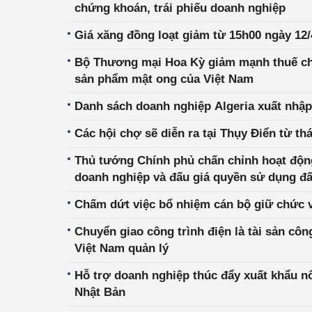
chứng khoán, trái phiếu doanh nghiệp
hiệu quả
Giá xăng đồng loạt giảm từ 15h00 ngày 12/
Khoa học, công nghệ
tạo
Bộ Thương mại Hoa Kỳ giảm mạnh thuế chố
sản phẩm mật ong của Việt Nam
Thông báo
Danh sách doanh nghiệp Algeria xuất nhập
Bảo vệ môi trường
Các hội chợ sẽ diễn ra tại Thụy Điển từ th
Bảo vệ nền tảng tư 
Thủ tướng Chính phủ chấn chỉnh hoạt động
doanh nghiệp và đấu giá quyền sử dụng đấ
Doanh nghiệp - Ngư
Chấm dứt việc bổ nhiệm cán bộ giữ chức 
Xúc tiến thương mại
Chuyển giao công trình điện là tài sản cô
Thị trường nước ngo
Việt Nam quản lý
Thị trường trong nư
Hỗ trợ doanh nghiệp thúc đẩy xuất khẩu n
Nhật Bản
Ngành Công Thương 
Đại hội XIV của Đản