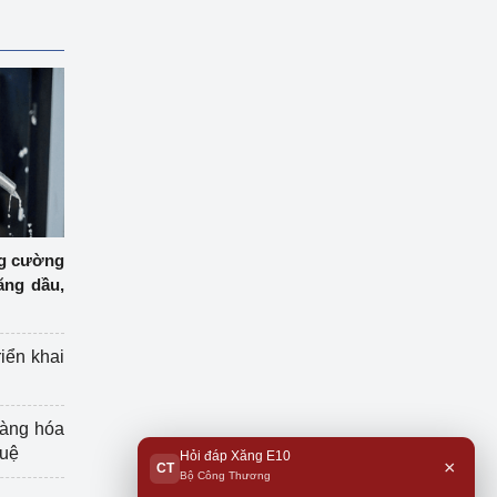
ng cường
ăng dầu,
riển khai
hàng hóa
tuệ
Hỏi đáp Xăng E10
×
CT
Bộ Công Thương