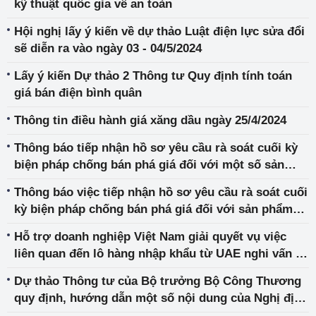
kỹ thuật quốc gia về an toàn
Hội nghị lấy ý kiến về dự thảo Luật điện lực sửa đổi
sẽ diễn ra vào ngày 03 - 04/5/2024
Lấy ý kiến Dự thảo 2 Thông tư Quy định tính toán
giá bán điện bình quân
Thông tin điều hành giá xăng dầu ngày 25/4/2024
Thông báo tiếp nhận hồ sơ yêu cầu rà soát cuối kỳ
biện pháp chống bán phá giá đối với một số sản
phẩm bột ngọt có xuất xứ từ In-đô-nê-xi-a và Trung
Thông báo việc tiếp nhận hồ sơ yêu cầu rà soát cuối
Quốc
kỳ biện pháp chống bán phá giá đối với sản phẩm
plastic và sản phẩm bằng plastic làm từ các polyme
Hỗ trợ doanh nghiệp Việt Nam giải quyết vụ việc
từ propylen có xuất xứ từ Ma-lai-xi-a, Thái Lan và
liên quan đến lô hàng nhập khẩu từ UAE nghi vấn có
Trung Quốc
dấu hiệu lừa đảo
Dự thảo Thông tư của Bộ trưởng Bộ Công Thương
quy định, hướng dẫn một số nội dung của Nghị định
số 32/2024/NĐ-CP