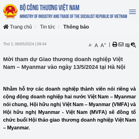
To
na
Trang chủ
Tin tức
Thông báo
Thứ 2, 06/05/2024
|
09:44
+
|
-
A
A
A
Mời tham dự Giao thương doanh nghiệp Việt
Nam – Myanmar vào ngày 13/5/2024 tại Hà Nội
Nhằm hỗ trợ các doanh nghiệp thành viên nói riêng và
cộng động doanh nghiệp hai nước Việt Nam – Myanmar
nói chung, Hội hữu nghị Việt Nam – Myanmar (VMFA) và
Hội hữu nghị Myanmar - Việt Nam (MVFA) sẽ đồng tổ
chức buổi Hội thảo giao thương doanh nghiệp Việt Nam
– Myanmar.