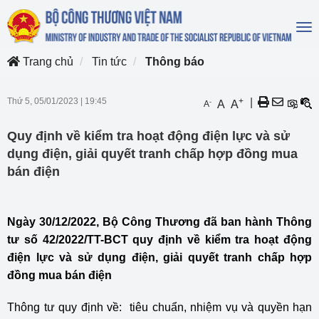
To
na
Trang chủ
Tin tức
Thông báo
Thứ 5, 05/01/2023
|
19:45
+
|
-
A
A
A
Quy định về kiểm tra hoạt động điện lực và sử
dụng điện, giải quyết tranh chấp hợp đồng mua
bán điện
Ngày 30/12/2022, Bộ Công Thương đã ban hành Thông
tư số 42/2022/TT-BCT q
uy
định về kiểm tra hoạt động
điện lực và sử dụng điện, giải quyết tranh chấp hợp
đồng mua bán điện
Thông tư quy định về: tiêu chuẩn, nhiệm vụ và quyền hạn