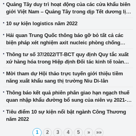
Quảng Tây duy trì hoạt động của các cửa khẩu biên
giới Việt Nam – Quảng Tây trong dịp Tết dương lịch
và Tết nguyên đán năm 2023
10 sự kiện logistics năm 2022
Hải quan Trung Quốc thông báo gỡ bỏ tất cả các
biện pháp xét nghiệm axit nucleic phòng chống
Covid-19 tại các cửa khẩu đối với hàng hóa nhập
Thông tư số 37/2022/TT-BCT quy định Quy tắc xuất
khẩu từ ngày 08 tháng 01 năm 2023
xứ hàng hóa trong Hiệp định Đối tác kinh tế toàn
diện ASEAN - Nhật Bản
Mời tham dự Hội thảo trực tuyến giới thiệu tiềm
năng xuất khẩu sang thị trường Niu Di-lân
Thông báo kết quả phiên phân giao hạn ngạch thuế
quan nhập khẩu đường bổ sung của niên vụ 2021-
2022 theo phương thức đấu giá
Tiêu điểm 10 sự kiện nổi bật ngành Công Thương
năm 2022
1
2
3
4
5
»
»»