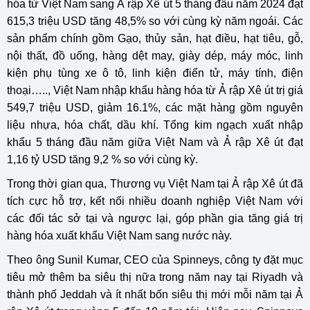
hóa từ Việt Nam sang Ả rập Xê út 5 tháng đầu năm 2024 đạt
615,3 triệu USD tăng 48,5% so với cùng kỳ năm ngoái. Các
sản phẩm chính gồm Gạo, thủy sản, hạt điều, hạt tiêu, gỗ,
nội thất, đồ uống, hàng dệt may, giày dép, máy móc, linh
kiện phụ tùng xe ô tô, linh kiện điển tử, máy tính, điện
thoại….., Việt Nam nhập khẩu hàng hóa từ Ả rập Xê út trị giá
549,7 triệu USD, giảm 16.1%, các mặt hàng gồm nguyên
liệu nhựa, hóa chất, dầu khí. Tổng kim ngạch xuất nhập
khẩu 5 tháng đầu năm giữa Việt Nam và Ả rập Xê út đạt
1,16 tỷ USD tăng 9,2 % so với cùng kỳ.
Trong thời gian qua, Thương vụ Việt Nam tại Ả rập Xê út đã
tích cực hỗ trợ, kết nối nhiều doanh nghiệp Việt Nam với
các đối tác sở tại và ngược lại, góp phần gia tăng giá trị
hàng hóa xuất khẩu Việt Nam sang nước này.
Theo ông Sunil Kumar, CEO của Spinneys, công ty đặt mục
tiêu mở thêm ba siêu thị nữa trong năm nay tại Riyadh và
thành phố Jeddah và ít nhất bốn siêu thị mới mỗi năm tại Ả