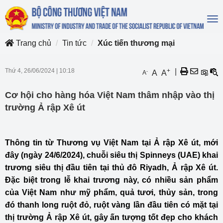
To
na
Trang chủ
Tin tức
Xúc tiến thương mại
Thứ 4, 26/06/2024
|
10:18
+
|
-
A
A
A
Cơ hội cho hàng hóa Việt Nam thâm nhập vào thị
trường Ả rập Xê út
Thông tin từ Thương vụ Việt Nam tại Ả rập Xê út, mới
đây (ngày 24/6/2024), chuỗi siêu thị Spinneys (UAE) khai
trương siêu thị đầu tiên tại thủ đô Riyadh, Ả rập Xê út.
Đặc biệt trong lễ khai trương này, có nhiều sản phẩm
của Việt Nam như mỹ phẩm, quả tươi, thủy sản, trong
đó thanh long ruột đỏ, ruột vàng lần đầu tiên có mặt tại
thị trường Ả rập Xê út, gây ấn tượng tốt đẹp cho khách