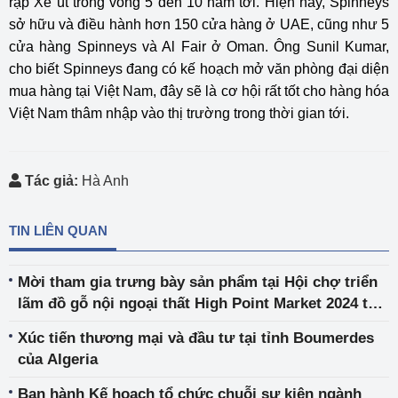
rập Xê út trong vòng 5 đến 10 năm tới. Hiện nay, Spinneys
sở hữu và điều hành hơn 150 cửa hàng ở UAE, cũng như 5
cửa hàng Spinneys và Al Fair ở Oman. Ông Sunil Kumar,
cho biết Spinneys đang có kế hoạch mở văn phòng đại diện
mua hàng tại Việt Nam, đây sẽ là cơ hội rất tốt cho hàng hóa
Việt Nam thâm nhập vào thị trường trong thời gian tới.
Tác giả:
Hà Anh
TIN LIÊN QUAN
Mời tham gia trưng bày sản phẩm tại Hội chợ triển
lãm đồ gỗ nội ngoại thất High Point Market 2024 tại
Hoa Kỳ
Xúc tiến thương mại và đầu tư tại tỉnh Boumerdes
của Algeria
Ban hành Kế hoạch tổ chức chuỗi sự kiện ngành