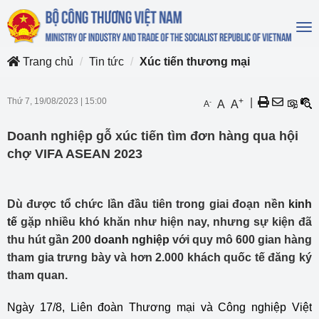
To
na
Trang chủ
Tin tức
Xúc tiến thương mại
Thứ 7, 19/08/2023
|
15:00
+
|
-
A
A
A
Doanh nghiệp gỗ xúc tiến tìm đơn hàng qua hội
chợ VIFA ASEAN 2023
Dù được tổ chức lần đầu tiên trong giai đoạn nền
kinh
tế
gặp nhiều khó khăn như hiện nay, nhưng sự kiện đã
thu hút gần 200
doanh nghiệp
với quy mô 600 gian hàng
tham gia trưng bày và hơn 2.000 khách quốc tế đăng ký
tham quan.
Ngày 17/8,
Liên đoàn Thương mại và Công nghiệp Việt