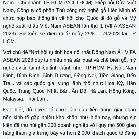
Nam - Chi nhánh TP HCM (VCCI-HCM), Hiệp hội Dừa Việt
Nam, Công ty cổ phần Thủ công mỹ nghệ gỗ Liên Minh tổ
chức họp báo thông tin về hội chợ Quốc tế đồ gỗ và Mỹ
nghệ xuất khẩu Việt Nam ASEAN lần thứ 1 (VIFA ASEAN
2023). Sự kiện sẽ diễn ra từ ngày 29/8 - 1/9/2023 tại TP
HCM.
Với chủ đề “Nơi hội tụ tinh hoa nội thất Đông Nam Á”, VIFA
ASEAN 2023 quy tụ nhiều nhà sản xuất và chế biến gỗ, mỹ
nghệ uy tín tại nhiều tỉnh thành như: TP HCM, Hà Nội, Nam
Định, Bình Định, Bình Dương, Đồng Nai, Tiền Giang, Bến
Tre... và các quốc gia, vùng lãnh thổ như: Hoa Kỳ, Hàn
Quốc, Trung Quốc, Nhật Bản, Ấn Độ, Hà Lan, Hồng Kông,
Malaysia, Thái Lan…
Đặc biệt, dù được tổ chức lần đầu tiên trong giai đoạn
nền
kinh tế
gặp nhiều khó khăn như hiện nay, nhưng sự
kiện đã thu hút gần 200
doanh nghiệp
với quy mô 600 gian
hàng tham gia trưng bày và hơn 2.000 khách quốc tế đăng