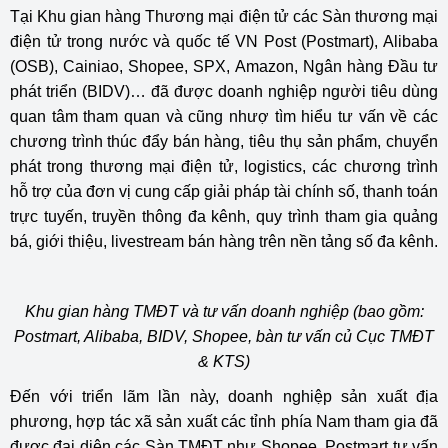
Tại Khu gian hàng Thương mại điện tử các Sàn thương mại
điện tử trong nước và quốc tế VN Post (Postmart), Alibaba
(OSB), Cainiao, Shopee, SPX, Amazon, Ngân hàng Đầu tư
phát triển (BIDV)… đã được doanh nghiệp người tiêu dùng
quan tâm tham quan và cũng nhượ tìm hiểu tư vấn về các
chương trình thúc đẩy bán hàng, tiêu thụ sản phẩm, chuyển
phát trong thương mại điện tử, logistics, các chương trình
hỗ trợ của đơn vị cung cấp giải pháp tài chính số, thanh toán
trực tuyến, truyền thông đa kênh, quy trình tham gia quảng
bá, giới thiệu, livestream bán hàng trên nền tảng số đa kênh.
Khu gian hàng TMĐT và tư vấn doanh nghiệp (bao gồm:
Postmart, Alibaba, BIDV, Shopee, bàn tư vấn củ Cục TMĐT
& KTS)
Đến với triển lãm lần này, doanh nghiệp sản xuất địa
phương, hợp tác xã sản xuất các tỉnh phía Nam tham gia đã
được đại diện các Sàn TMĐT như Shopee, Postmart tư vấn