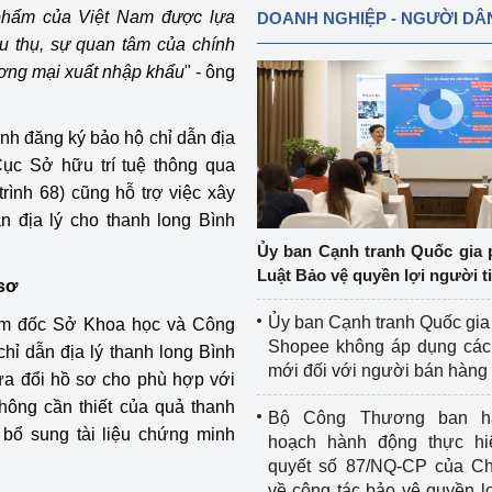
phẩm của Việt Nam được lựa
DOANH NGHIỆP - NGƯỜI DÂ
iêu thụ, sự quan tâm của chính
ơng mại xuất nhập khẩu
" - ông
ình đăng ký bảo hộ chỉ dẫn địa
ục Sở hữu trí tuệ thông qua
trình 68) cũng hỗ trợ việc xây
n địa lý cho thanh long Bình
Ủy ban Cạnh tranh Quốc gia 
Luật Bảo vệ quyền lợi người t
 sơ
Ủy ban Cạnh tranh Quốc gia
ám đốc Sở Khoa học và Công
Shopee không áp dụng các 
hỉ dẫn địa lý thanh long Bình
mới đối với người bán hàng
sửa đổi hồ sơ cho phù hợp với
hông cần thiết của quả thanh
Bộ Công Thương ban h
 bổ sung tài liệu chứng minh
hoạch hành động thực hi
quyết số 87/NQ-CP của Ch
về công tác bảo vệ quyền l