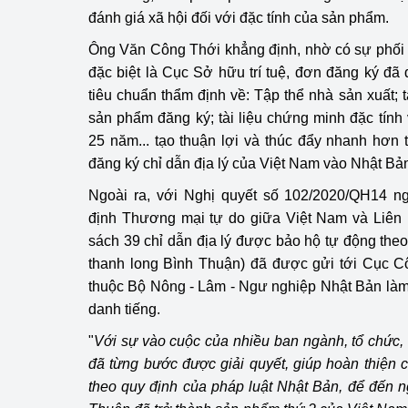
đánh giá xã hội đối với đặc tính của sản phẩm.
Ông Văn Công Thới khẳng định, nhờ có sự phối 
đặc biệt là Cục Sở hữu trí tuệ, đơn đăng ký đã 
tiêu chuẩn thẩm định về: Tập thể nhà sản xuất; 
sản phẩm đăng ký; tài liệu chứng minh đặc tính
25 năm... tạo thuận lợi và thúc đẩy nhanh hơn t
đăng ký chỉ dẫn địa lý của Việt Nam vào Nhật Bả
Ngoài ra, với Nghị quyết số 102/2020/QH14 n
định Thương mại tự do giữa Việt Nam và Liên
sách 39 chỉ dẫn địa lý được bảo hộ tự động theo
thanh long Bình Thuận) đã được gửi tới Cục C
thuộc Bộ Nông - Lâm - Ngư nghiệp Nhật Bản làm
danh tiếng.
"
Với sự vào cuộc của nhiều ban ngành, tổ chức,
đã từng bước được giải quyết, giúp hoàn thiện c
theo quy định của pháp luật Nhật Bản, để đến 