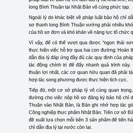
long Bình Thuận tại Nhật Bản vô cùng phức tạp.
Phát triển công nghi
Ngoài lý do khác biệt về pháp luật bảo hộ chỉ dẫ
sơ thanh long Bình Thuận vướng phải nhiều khó 
Phát triển năng lượ
của hồ sơ đơn và khó khăn về năng lực tổ chức qu
Vì vậy, để có thể vượt qua được “ngọn thái sơ
thực hiện việc hỗ trợ qua hai con đường: Hoàn t
dẫn địa lý đáp ứng đầy đủ các quy định của phá
tác động chính trị để đẩy nhanh quá trình này
thuận lợi nhất, các cơ quan hữu quan đã phải t
hợp tác song phương được thực hiện tích cực.
Tiếp đó, một cơ sở pháp lý vô cùng quan trọng, 
đường cho việc nộp hồ sơ đăng ký bảo hộ chỉ d
Thuận vào Nhật Bản, là Bản ghi nhớ hợp tác gi
Công nghiệp thực phẩm Nhật Bản. Trên cơ sở Bản 
đề xuất lựa chọn mỗi bên 3 sản phẩm để tiến h
chỉ dẫn địa lý tại nước còn lại.