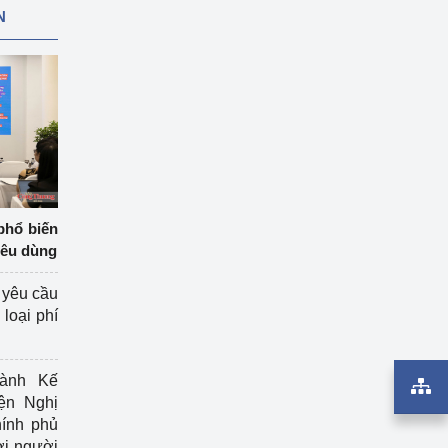
N
phổ biến
iêu dùng
 yêu cầu
loại phí
ành Kế
ện Nghị
ính phủ
ợi người