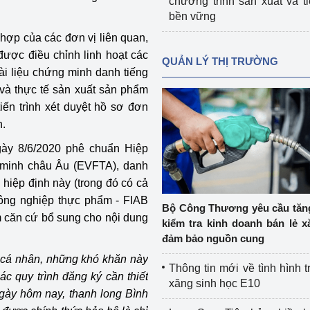
chương trình sản xuất và t
bền vững
hợp của các đơn vị liên quan,
được điều chỉnh linh hoạt các
QUẢN LÝ THỊ TRƯỜNG
tài liệu chứng minh danh tiếng
 và thực tế sản xuất sản phẩm
iến trình xét duyệt hồ sơ đơn
n.
gày 8/6/2020 phê chuẩn Hiệp
 minh châu Âu (EVFTA), danh
 hiệp định này (trong đó có cả
ông nghiệp thực phẩm - FIAB
Bộ Công Thương yêu cầu tă
 căn cứ bổ sung cho nội dung
kiểm tra kinh doanh bán lẻ x
đảm bảo nguồn cung
 cá nhân, những khó khăn này
Thông tin mới về tình hình t
ác quy trình đăng ký cần thiết
xăng sinh học E10
ngày hôm nay, thanh long Bình