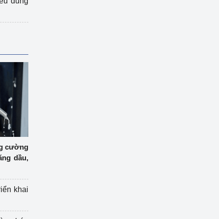
iêu dùng
ng cường
ăng dầu,
riển khai