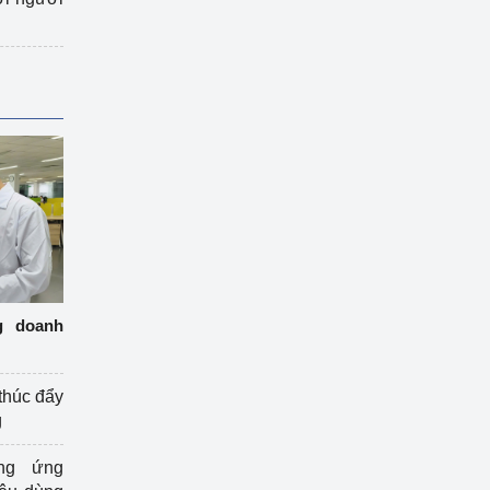
g doanh
thúc đẩy
g
ng ứng