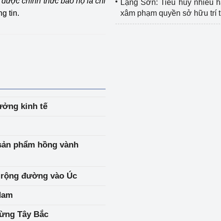
được chính thức bảo hộ là chỉ
Lạng Sơn: Tiêu hủy nhiều 
g tin.
xâm phạm quyền sở hữu trí 
ưởng kinh tế
ụ sản phẩm hồng vành
m rộng đường vào Úc
h cuốn ba miền Bắc – Trung - Nam
rừng Tây Bắc