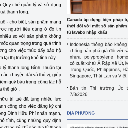
 Quy chế quản lý và sử dụng
Cơ sở sản xuất, sửa chữa chai chứa 
LPG
uả thanh long.
 và đổi mới sáng 
Canada áp dụng biện pháp t
tuệ - cho biết, sản phẩm mang
Tổ chức huấn luyện, bồi dưỡng 
thời đối với một số sản phẩm 
ược người tiêu dùng ở đó tin
nghiệp vụ kiểm định kỹ thuật an toàn 
tủ lavabo nhập khẩu
 nhiều so với sản phẩm không
lao động
mốc quan trọng trong quá trình
Indonesia thông báo không
Video bảo vệ môi trường
ng cho việc thúc đẩy bảo hộ
chống bán phá giá đối với 
nhựa polypropylene homo
 tại thị trường khó tính này.
tưởng của Đảng
Album ảnh bảo vệ môi trường
có xuất xứ từ Ả Rập Xê Út, 
a lý thanh long Bình Thuận tại
Trung Quốc, Philippines, H
ời dân
Văn bản về môi trường
câu chuyện dài và thú vị, giúp
Singapore, Thái Lan và Việ
iệm quý báu trong công tác hỗ
Đọc báo giúp bạn
Khu vực miền Bắc
Bản tin Thị trường Úc t
 thế giới.
7/8/2026
ài
Khu vực miền Trung
Hiệp định EVFTA
ữu trí tuệ đã tung nhiều lực
ành công cho việc đăng ký chỉ
ớc
Khu vực miền Nam
Thị trường châu Á – châu Phi
ĐỊA PHƯƠNG
- ông Đinh Hữu Phí nhấn mạnh,
khó tính, cùng những quy định
đưa nghị quyết 
Thị trường châu Âu – châu Mỹ
iệc đăng ký chỉ dẫn địa lý thanh
g vào cuộc sống