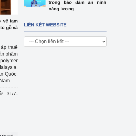
trong bảo đảm an ninh
năng lượng
ự vệ tạm
LIÊN KẾT WEBSITE
tủ gỗ và
 áp thuế
sản phẩm
polymer
Malaysia,
àn Quốc,
t Nam
ừ 31/7-