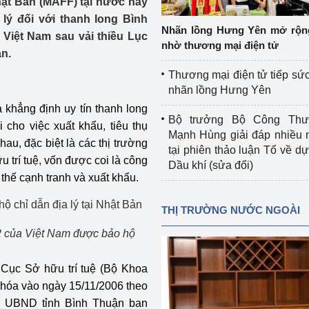
hật Bản (MAFF) tại nước này
 luận
Họp báo
lý đối với thanh long Bình
Nhãn lồng Hưng Yên mở rộn
Việt Nam sau vải thiều Lục
Thông cáo báo chí
nhờ thương mại điện tử
ản.
Điểm báo
Thương mại điện tử tiếp sức
nhãn lồng Hưng Yên
Nông Lâm Thủy sản
 khẳng định uy tín thanh long
Bộ trưởng Bộ Công Th
 cho việc xuất khẩu, tiêu thụ
n lực
Mạnh Hùng giải đáp nhiều 
au, đặc biệt là các thị trường
tại phiên thảo luận Tổ về dự 
 trí tuệ, vốn được coi là công
Dầu khí (sửa đổi)
thế cạnh tranh và xuất khẩu.
Tổ chức kiểm định kỹ thuật an toàn lao 
động thuộc thẩm quyền quản lý của 
THỊ TRƯỜNG NƯỚC NGOÀI
g Thương
Bộ Công Thương
2 của Việt Nam được bảo hộ
Công Thương
Tổ chức được cấp GCN đăng ký, hoạt 
động kiểm định thiết bị, dụng cụ điện 
Cục Sở hữu trí tuệ (Bộ Khoa
làm việc ở môi trường không có nguy 
 hóa vào ngày 15/11/2006 theo
hiểm khí, bụi nổ
, UBND tỉnh Bình Thuận ban
tiết kiệm và 
Hiệu quả năng lượng