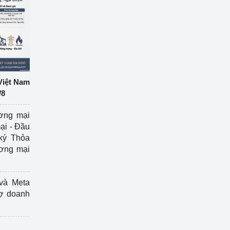
Việt Nam
/8
ương mại
ại - Đầu
ký Thỏa
ương mại
và Meta
rợ doanh