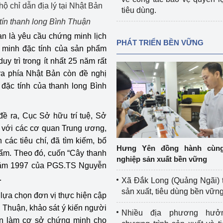
tiêu dùng.
 tín thanh long Bình Thuận
ạn là yêu cầu chứng minh lịch
PHÁT TRIỂN BỀN VỮNG
g minh đặc tính của sản phẩm
 trì trong ít nhất 25 năm rất
 ra phía Nhật Bản còn đề nghị
 đặc tính của thanh long Bình
ề ra, Cục Sở hữu trí tuệ, Sở
 với các cơ quan Trung ương,
 các tiêu chí, đã tìm kiếm, bổ
Hưng Yên đồng hành cùn
hẩm. Theo đó, cuốn “Cây thanh
nghiệp sản xuất bền vững
 năm 1997 của PGS.TS Nguyễn
.
Xã Đắk Long (Quảng Ngãi) 
sản xuất, tiêu dùng bền vữn
 lựa chọn đơn vị thực hiện cập
h Thuận, khảo sát ý kiến người
Nhiều địa phương hưở
ận làm cơ sở chứng minh cho