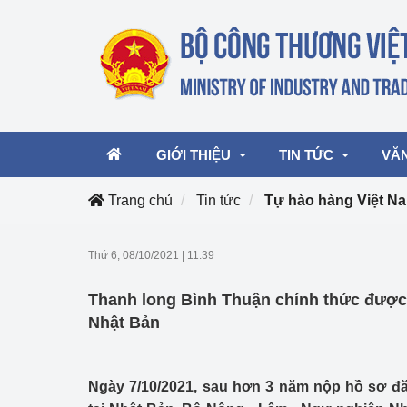
GIỚI THIỆU
TIN TỨC
VĂ
Trang chủ
Tin tức
Tự hào hàng Việt N
Lãnh đạo Bộ
Hoạt động
Văn 
Thứ 6, 08/10/2021
|
11:39
Chức năng nhiệm vụ
Giải thưởng Công n
Văn 
Thanh long Bình Thuận chính thức được b
mại, Dịch vụ Việt N
Cơ cấu tổ chức
Văn 
Nhật Bản
Công Thương 57
Hoạt động của Bộ t
Ngày 7/10/2021, sau hơn 3 năm nộp hồ sơ đă