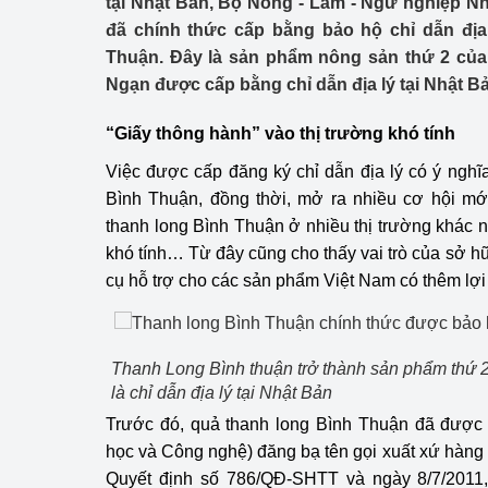
tại Nhật Bản, Bộ Nông - Lâm - Ngư nghiệp N
Công Thương - Công
đã chính thức cấp bằng bảo hộ chỉ dẫn địa 
Thuận. Đây là sản phẩm nông sản thứ 2 của 
Chuyển đổi số
Ngạn được cấp bằng chỉ dẫn địa lý tại Nhật B
Lịch sử phát triển
“Giấy thông hành” vào thị trường khó tính
Bản tin Thị trường 
Việc được cấp đăng ký chỉ dẫn địa lý có ý nghĩa
Bình Thuận, đồng thời, mở ra nhiều cơ hội mới
Phát triển nguồn nhâ
thanh long Bình Thuận ở nhiều thị trường khác nh
Phát triển bền vững
khó tính… Từ đây cũng cho thấy vai trò của sở hữu
cụ hỗ trợ cho các sản phẩm Việt Nam có thêm lợi 
Tổ chức kiểm định
Văn hóa ngành Côn
Thanh Long Bình thuận trở thành sản phẩm thứ 
Tái cơ cấu ngành 
là chỉ dẫn địa lý tại Nhật Bản
Trước đó, quả thanh long Bình Thuận đã được 
Quản lý thị trường
học và Công nghệ) đăng bạ tên gọi xuất xứ hàng
Quyết định số 786/QĐ-SHTT và ngày 8/7/2011
Sử dụng năng lượng 