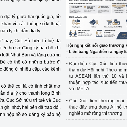
ệp
Công nghiệp nền tảng
n địa lý giữa hai quốc gia, hồ
khăn về các thông số kĩ thuật
ng
Chính sách
ản lý chỉ dẫn địa lý.
Sản xuất công nghiệp
n” này, Cục Sở hữu trí tuệ đã
Hội nghị kết nối giao thương 
hiện hồ sơ đăng ký bảo hộ chỉ
- Liên bang Nga diễn ra ngày 5
p luật Nhật Bản và tăng cường
. Để có thể có những bước đi
Đại diện Cục Xúc tiến th
ác động ở nhiều cấp, các kênh
tham dự Hội nghị Thương m
tư ASEAN lần thứ 10 và 
thuận hợp tác Xúc tiến th
có thể coi là có tính chất mở
với META
ẫn địa lý cho thanh long Bình
ữa Cục Sở hữu trí tuệ và Cục
Cục Xúc tiến thương mại 
thúc đẩy ứng dụng AI hỗ t
ghi nhớ, hai bên đã trao đổi,
nghiệp mở rộng thị trường
ành nộp hồ sơ đăng ký bảo hộ