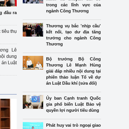
trong các lĩnh vực của
ngành Công Thương
g đầu ra
Thương vụ bắc 'nhịp cầu'
 tiêu thụ
kết nối, tạo dư địa tăng
trưởng cho ngành Công
Thương
ương Lê
nội dung
Bộ trưởng Bộ Công
án Luật
Thương Lê Mạnh Hùng
giải đáp nhiều nội dung tại
phiên thảo luận Tổ về dự
án Luật Dầu khí (sửa đổi)
Ủy ban Cạnh tranh Quốc
gia phổ biến Luật Bảo vệ
quyền lợi người tiêu dùng
Phát huy vai trò ngoại giao