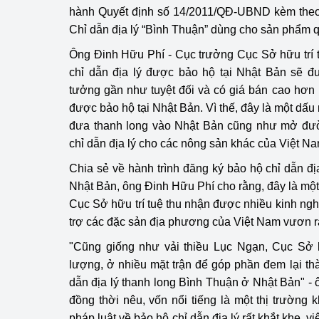
hành Quyết định số 14/2011/QĐ-UBND kèm theo
hiệu quả
Chỉ dẫn địa lý “Bình Thuận” dùng cho sản phẩm q
Khoa học, công nghệ
Ông Đinh Hữu Phí - Cục trưởng Cục Sở hữu trí 
tạo
chỉ dẫn địa lý được bảo hộ tại Nhật Bản sẽ đ
Thông báo
tưởng gần như tuyệt đối và có giá bán cao hơn
được bảo hộ tại Nhật Bản. Vì thế, đây là một dấu 
Bảo vệ môi trường
đưa thanh long vào Nhật Bản cũng như mở đườ
chỉ dẫn địa lý cho các nông sản khác của Việt Nam
Bảo vệ nền tảng tư 
Chia sẻ về hành trình đăng ký bảo hộ chỉ dẫn đị
Doanh nghiệp - Ngư
Nhật Bản, ông Đinh Hữu Phí cho rằng, đây là một 
Cục Sở hữu trí tuệ thu nhận được nhiều kinh ngh
Xúc tiến thương mại
trợ các đặc sản địa phương của Việt Nam vươn ra
Thị trường nước ngo
"Cũng giống như vải thiều Lục Ngạn, Cục Sở h
lượng, ở nhiều mặt trận để góp phần đem lại th
Thị trường trong nư
dẫn địa lý thanh long Bình Thuận ở Nhật Bản" 
đồng thời nêu, vốn nổi tiếng là một thị trường 
Ngành Công Thương 
pháp luật về bảo hộ chỉ dẫn địa lý rất khắt khe, v
Đại hội XIV của Đản