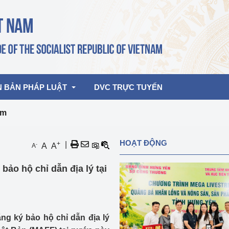
N BẢN PHÁP LUẬT
DVC TRỰC TUYẾN
am
bản pháp quy
Hoạt động của lãnh đạo Đảng, Nhà 
HOẠT ĐỘNG
+
|
-
A
A
A
nước
ghiệp, Thương 
bản điều hành
ảo hộ chỉ dẫn địa lý tại
am 2026
Hoạt động của Lãnh đạo Bộ
bản hợp nhất
Hoạt động của các đơn vị
rưởng
ng ký bảo hộ chỉ dẫn địa lý