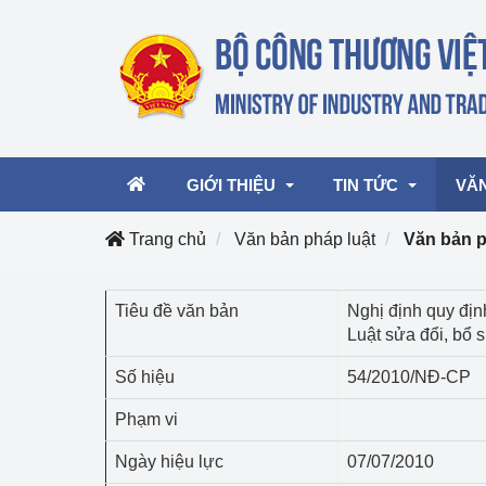
GIỚI THIỆU
TIN TỨC
VĂ
Trang chủ
Văn bản pháp luật
Văn bản 
Lãnh đạo Bộ
Hoạt động
Văn 
Tiêu đề văn bản
Nghị định quy địn
Luật sửa đổi, bổ 
Chức năng nhiệm vụ
Giải thưởng Công n
Văn 
mại, Dịch vụ Việt N
Số hiệu
54/2010/NĐ-CP
Cơ cấu tổ chức
Văn 
Công Thương 57
Phạm vi
Hoạt động của Bộ t
Ngày hiệu lực
07/07/2010