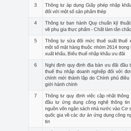
hiệu quả
3
Thông tư áp dụng Giấy phép nhập khẩ
đối với một số sản phẩm thép
Khoa học, công nghệ
4
Thông tư ban hành Quy chuẩn kỹ thuật
tạo
về phụ gia thực phẩm - Chất làm rắn chắ
Thông báo
5
Thông tư sửa đổi mức thuế suất thuế 
một số mặt hàng thuộc nhóm 2614 trong 
Bảo vệ môi trường
xuất khẩu, Biểu thuế nhập khẩu ưu đãi
Bảo vệ nền tảng tư 
6
Nghị định quy định địa bàn ưu đãi đầu t
thuế thu nhập doanh nghiệp đối với đơ
Doanh nghiệp - Ngư
chính mới thành lập do Chính phủ điều 
giới hành chính
Xúc tiến thương mại
7
Thông tư quy định việc cập nhật thông 
Thị trường nước ngo
đầu tư ứng dụng công nghệ thông tin
nguồn vốn ngân sách nhà nước vào Cơ s
Thị trường trong nư
quốc gia về các dự án ứng dụng công n
tin
Ngành Công Thương 
Đại hội XIV của Đản