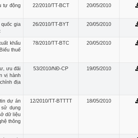
u tự động
22/2010/TT-BCT
20/05/2010
Cơ sở sản xuất, sửa chữa chai chứa 
LPG
 và đổi mới sáng 
 quốc gia
26/2010/TT-BYT
20/05/2010
Tổ chức huấn luyện, bồi dưỡng 
c
nghiệp vụ kiểm định kỹ thuật an toàn 
lao động
xuất khẩu
78/2010/TT-BTC
20/05/2010
Biểu thuế
Video bảo vệ môi trường
tưởng của Đảng
Album ảnh bảo vệ môi trường
ư, ưu đãi
53/2010/NĐ-CP
19/05/2010
n vị hành
ời dân
Văn bản về môi trường
chỉnh địa
Đọc báo giúp bạn
Khu vực miền Bắc
tin dự án
12/2010/TT-BTTTT
18/05/2010
ài
Khu vực miền Trung
Hiệp định EVFTA
 sử dụng
ở dữ liệu
ớc
Khu vực miền Nam
Thị trường châu Á – châu Phi
ghệ thông
đưa nghị quyết 
Thị trường châu Âu – châu Mỹ
g vào cuộc sống