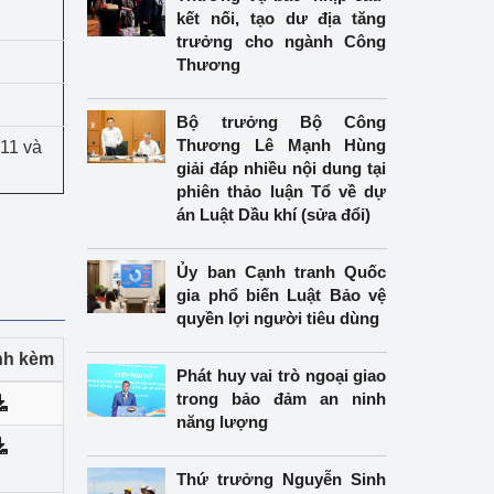
kết nối, tạo dư địa tăng
trưởng cho ngành Công
Thương
Bộ trưởng Bộ Công
Thương Lê Mạnh Hùng
H11 và
giải đáp nhiều nội dung tại
phiên thảo luận Tổ về dự
án Luật Dầu khí (sửa đổi)
Ủy ban Cạnh tranh Quốc
gia phổ biến Luật Bảo vệ
quyền lợi người tiêu dùng
ính kèm
Phát huy vai trò ngoại giao
trong bảo đảm an ninh
năng lượng
Thứ trưởng Nguyễn Sinh