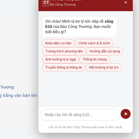
×
CT
Bộ Công Thương
Xin chào! Mình là trợ lý hỏi–đáp về
xăng
E10
của Báo Công Thương. Bạn muốn
biết điều gì?
Khái niệm cơ bản
Chính sách & lộ trình
Tương thích phương tiện
Hướng dẫn sử dụng
Ảnh hưởng & lo ngại
Thông tin chung
Truyền thông & thông tin
Môi trường & lợi ích
 Thương
 ý bằng văn bản khi khai thác, dẫn nguồn.
➤
Câu trả lời do Báo Công Thương biên soạn & kiểm duyệt.