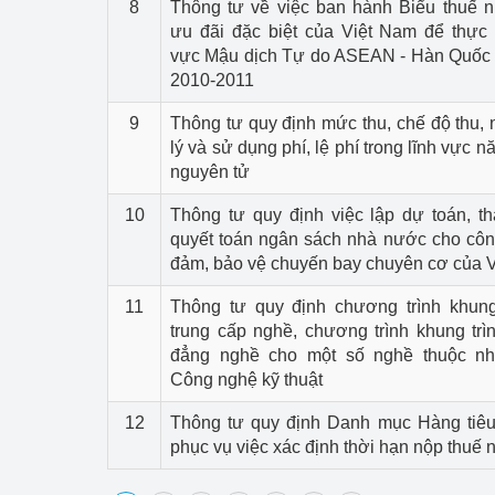
8
Thông tư về việc ban hành Biểu thuế 
ưu đãi đặc biệt của Việt Nam để thực
Phát triển công nghi
vực Mậu dịch Tự do ASEAN - Hàn Quốc 
2010-2011
Phát triển năng lượ
9
Thông tư quy định mức thu, chế độ thu, 
lý và sử dụng phí, lệ phí trong lĩnh vực 
nguyên tử
10
Thông tư quy định việc lập dự toán, th
quyết toán ngân sách nhà nước cho côn
đảm, bảo vệ chuyến bay chuyên cơ của 
11
Thông tư quy định chương trình khung
trung cấp nghề, chương trình khung trì
đẳng nghề cho một số nghề thuộc n
Công nghệ kỹ thuật
12
Thông tư quy định Danh mục Hàng tiê
phục vụ việc xác định thời hạn nộp thuế