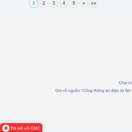
1
2
3
4
5
»
»»
Chịu t
Ghi rõ nguồn “Cổng thông tin điện tử Bộ 
Đã kết nối EMC