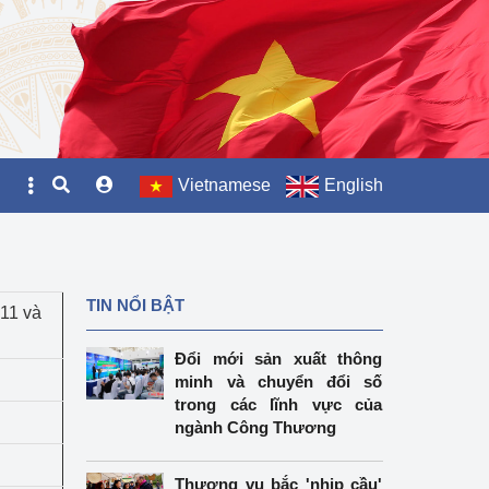
Vietnamese
English
TIN NỔI BẬT
H11 và
Đổi mới sản xuất thông
minh và chuyển đổi số
trong các lĩnh vực của
ngành Công Thương
Thương vụ bắc 'nhịp cầu'