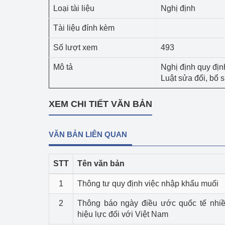
Công Thương - Công
Loại tài liệu
Nghị định
Tài liệu đính kèm
Chuyển đổi số
Số lượt xem
493
Lịch sử phát triển
Mô tả
Nghị định quy địn
Bản tin Thị trường 
Luật sửa đổi, bổ 
Phát triển nguồn nhâ
XEM CHI TIẾT VĂN BẢN
Phát triển bền vững
VĂN BẢN LIÊN QUAN
Tổ chức kiểm định
Văn hóa ngành Côn
STT
Tên văn bản
Tái cơ cấu ngành 
1
Thông tư quy định việc nhập khẩu muối
Quản lý thị trường
2
Thông báo ngày điều ước quốc tế nhi
hiệu lực đối với Việt Nam
Sử dụng năng lượng 