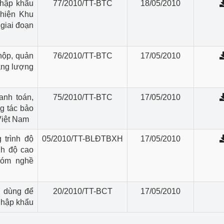
nhập khẩu
77/2010/TT-BTC
18/05/2010
 hiện Khu
ệp
Công nghiệp nền tảng
giai đoạn
ng
Chính sách
nộp, quản
76/2010/TT-BTC
17/05/2010
Sản xuất công nghiệp
năng lượng
anh toán,
75/2010/TT-BTC
17/05/2010
g tác bảo
Việt Nam
 trình độ
05/2010/TT-BLĐTBXH
17/05/2010
nh độ cao
hóm nghề
u dùng để
20/2010/TT-BCT
17/05/2010
 nhập khẩu