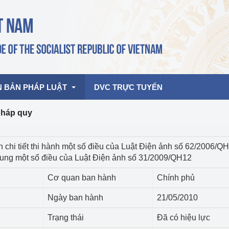
N BẢN PHÁP LUẬT
DVC TRỰC TUYẾN
pháp quy
bản pháp quy
Hoạt động của lãnh đạo Đảng, Nhà 
h chi tiết thi hành một số điều của Luật Điện ảnh số 62/2006/Q
nước
sung một số điều của Luật Điện ảnh số 31/2009/QH12
ghiệp, Thương 
bản điều hành
am 2026
Hoạt động của Lãnh đạo Bộ
Cơ quan ban hành
Chính phủ
bản hợp nhất
Hoạt động của các đơn vị
Ngày ban hành
21/05/2010
rưởng
Trạng thái
Đã có hiệu lực