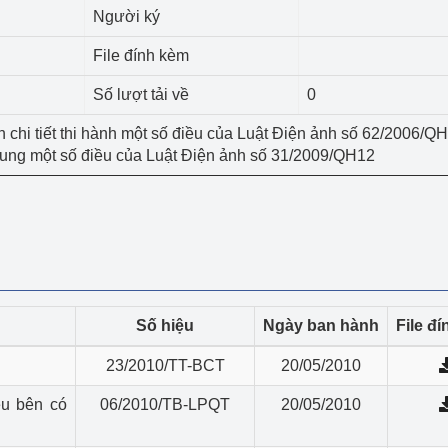
 luận
Họp báo
Người ký
Thông cáo báo chí
File đính kèm
Số lượt tải về
0
Điểm báo
h chi tiết thi hành một số điều của Luật Điện ảnh số 62/2006/Q
Nông Lâm Thủy sản
sung một số điều của Luật Điện ảnh số 31/2009/QH12
n lực
Tổ chức kiểm định kỹ thuật an toàn lao 
động thuộc thẩm quyền quản lý của 
g Thương
Bộ Công Thương
Số hiệu
Ngày ban hành
File đ
Công Thương
Tổ chức được cấp GCN đăng ký, hoạt 
23/2010/TT-BCT
20/05/2010
động kiểm định thiết bị, dụng cụ điện 
làm việc ở môi trường không có nguy 
ều bên có
06/2010/TB-LPQT
20/05/2010
hiểm khí, bụi nổ
tiết kiệm và 
Hiệu quả năng lượng