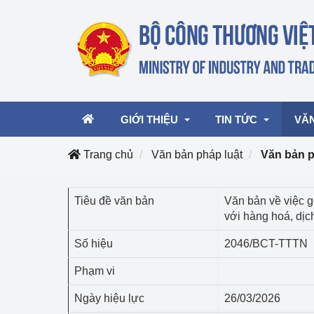
GIỚI THIỆU
TIN TỨC
VĂ
Trang chủ
Văn bản pháp luật
Văn bản 
Lãnh đạo Bộ
Hoạt động
Văn 
Tiêu đề văn bản
Văn bản về việc g
với hàng hoá, dịc
Chức năng nhiệm vụ
Giải thưởng Công n
Văn 
mại, Dịch vụ Việt N
Số hiệu
2046/BCT-TTTN
Cơ cấu tổ chức
Văn 
Công Thương 57
Phạm vi
Hoạt động của Bộ t
Ngày hiệu lực
26/03/2026