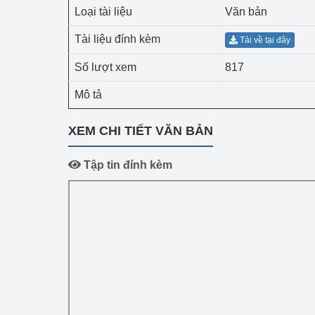
Công Thương - Công
Loại tài liệu
Văn bản
Tài liệu đính kèm
Chuyển đổi số
Tải về tại đây
Số lượt xem
817
Lịch sử phát triển
Mô tả
Bản tin Thị trường 
XEM CHI TIẾT VĂN BẢN
Phát triển nguồn nhâ
Phát triển bền vững
Tập tin đính kèm
Tổ chức kiểm định
Văn hóa ngành Côn
Tái cơ cấu ngành 
Quản lý thị trường
Sử dụng năng lượng 