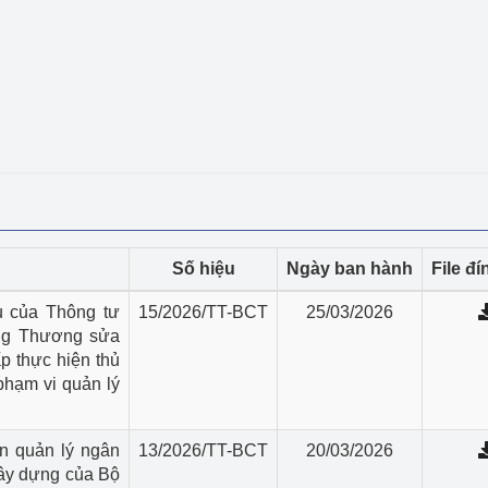
ệp
Công nghiệp nền tảng
ng
Chính sách
Sản xuất công nghiệp
Số hiệu
Ngày ban hành
File đ
u của Thông tư
15/2026/TT-BCT
25/03/2026
ng Thương sửa
p thực hiện thủ
phạm vi quản lý
n quản lý ngân
13/2026/TT-BCT
20/03/2026
xây dựng của Bộ