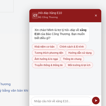
Hỏi đáp Xăng E10
×
CT
Bộ Công Thương
Xin chào! Mình là trợ lý hỏi–đáp về
xăng
E10
của Báo Công Thương. Bạn muốn
biết điều gì?
Khái niệm cơ bản
Chính sách & lộ trình
Tương thích phương tiện
Hướng dẫn sử dụng
Ảnh hưởng & lo ngại
Thông tin chung
Truyền thông & thông tin
Môi trường & lợi ích
 Thương
 ý bằng văn bản khi khai thác, dẫn nguồn.
➤