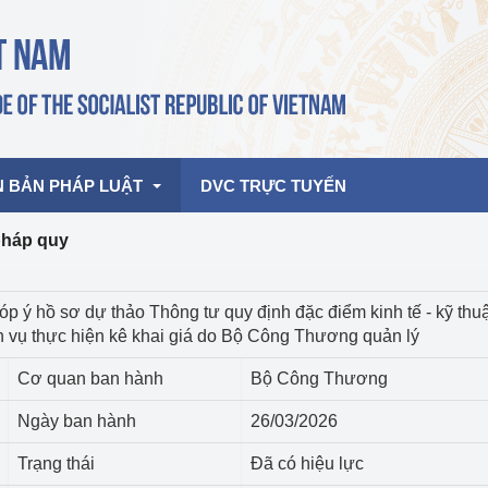
N BẢN PHÁP LUẬT
DVC TRỰC TUYẾN
pháp quy
bản pháp quy
Hoạt động của lãnh đạo Đảng, Nhà 
óp ý hồ sơ dự thảo Thông tư quy định đặc điểm kinh tế - kỹ thuậ
nước
h vụ thực hiện kê khai giá do Bộ Công Thương quản lý
ghiệp, Thương 
bản điều hành
am 2026
Hoạt động của Lãnh đạo Bộ
Cơ quan ban hành
Bộ Công Thương
bản hợp nhất
Hoạt động của các đơn vị
Ngày ban hành
26/03/2026
rưởng
Trạng thái
Đã có hiệu lực