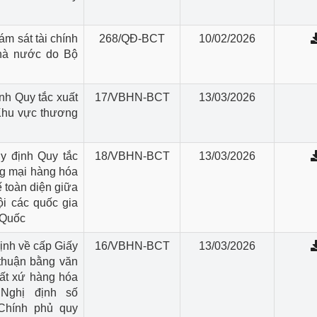
m sát tài chính
268/QĐ-BCT
10/02/2026
nhà nước do Bộ
nh Quy tắc xuất
17/VBHN-BCT
13/03/2026
 Khu vực thương
y định Quy tắc
18/VBHN-BCT
13/03/2026
ng mại hàng hóa
 toàn diện giữa
i các quốc gia
 Quốc
ịnh về cấp Giấy
16/VBHN-BCT
13/03/2026
thuận bằng văn
ất xứ hàng hóa
Nghị định số
Chính phủ quy