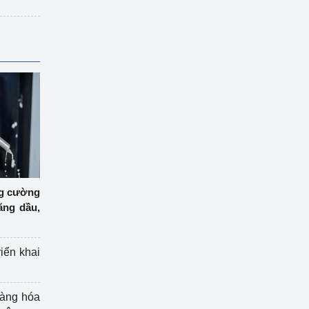
ng cường
ăng dầu,
riển khai
hàng hóa