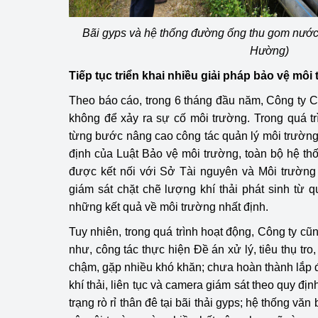
Bãi gyps và hệ thống đường ống thu gom nước 
Hường)
Tiếp tục triển khai nhiều giải pháp bảo vệ môi
Theo báo cáo, trong 6 tháng đầu năm, Công ty
không để xảy ra sự cố môi trường. Trong quá tr
từng bước nâng cao công tác quản lý môi trường
định của Luật Bảo vệ môi trường, toàn bộ hệ thố
được kết nối với Sở Tài nguyên và Môi trường 
giám sát chặt chẽ lượng khí thải phát sinh từ q
những kết quả về môi trường nhất định.
Tuy nhiên, trong quá trình hoạt động, Công ty cũ
như, công tác thực hiện Đề án xử lý, tiêu thụ tro
chậm, gặp nhiều khó khăn; chưa hoàn thành lắp đ
khí thải, liên tục và camera giám sát theo quy địn
trạng rò rỉ thân đê tại bãi thải gyps; hệ thống vă