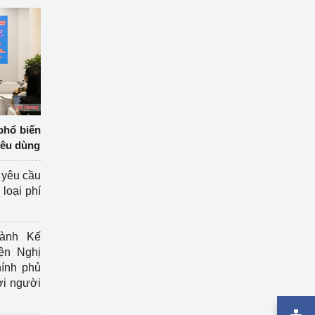
phổ biến
iêu dùng
 yêu cầu
loại phí
ành Kế
ện Nghị
ính phủ
ợi người