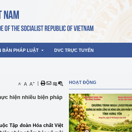
N BẢN PHÁP LUẬT
DVC TRỰC TUYẾN
bản pháp quy
Hoạt động của lãnh đạo Đảng, Nhà 
HOẠT ĐỘNG
+
|
-
A
A
A
nước
ghiệp, Thương 
bản điều hành
ực hiện nhiều biện pháp
am 2026
Hoạt động của Lãnh đạo Bộ
bản hợp nhất
Hoạt động của các đơn vị
rưởng
uộc Tập đoàn Hóa chất Việt