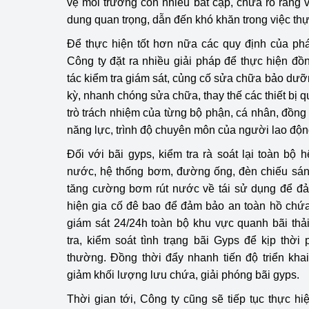
vệ môi trường còn nhiều bất cập, chưa rõ ràng 
dung quan trọng, dẫn đến khó khăn trong việc thực
Để thực hiện tốt hơn nữa các quy định của phá
Công ty đặt ra nhiều giải pháp để thực hiện đ
tác kiểm tra giám sát, củng cố sửa chữa bảo dưỡ
kỳ, nhanh chóng sửa chữa, thay thế các thiết bị q
trò trách nhiệm của từng bộ phận, cá nhân, đồng 
năng lực, trình độ chuyên môn của người lao độn
Đối với bãi gyps, kiểm tra rà soát lại toàn bộ
nước, hệ thống bơm, đường ống, đèn chiếu sáng, 
tăng cường bơm rút nước về tái sử dụng để đả
hiện gia cố đê bao để đảm bảo an toàn hồ chứ
giám sát 24/24h toàn bộ khu vực quanh bãi th
tra, kiểm soát tình trạng bãi Gyps để kịp thời 
thường. Đồng thời đẩy nhanh tiến độ triển kha
giảm khối lượng lưu chứa, giải phóng bãi gyps.
Thời gian tới, Công ty cũng sẽ tiếp tục thực hi