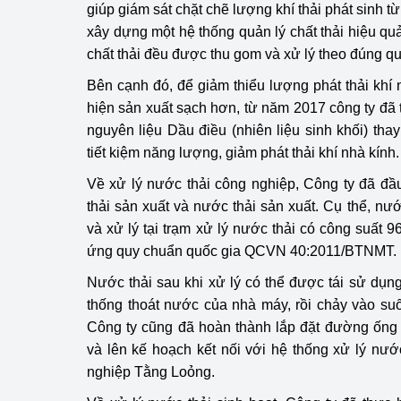
giúp giám sát chặt chẽ lượng khí thải phát sinh từ
hiệu quả
xây dựng một hệ thống quản lý chất thải hiệu quả
Khoa học, công nghệ
chất thải đều được thu gom và xử lý theo đúng quy
tạo
Bên cạnh đó, để giảm thiểu lượng phát thải khí 
hiện sản xuất sạch hơn, từ năm 2017 công ty đ
Thông báo
nguyên liệu Dầu điều (nhiên liệu sinh khối) th
Bảo vệ môi trường
tiết kiệm năng lượng, giảm phát thải khí nhà kính.
Về xử lý nước thải công nghiệp, Công ty đã đầ
Bảo vệ nền tảng tư 
thải sản xuất và nước thải sản xuất. Cụ thể, nư
Doanh nghiệp - Ngư
và xử lý tại trạm xử lý nước thải có công suất
ứng quy chuẩn quốc gia QCVN 40:2011/BTNMT.
Xúc tiến thương mại
Nước thải sau khi xử lý có thể được tái sử dụng
Thị trường nước ngo
thống thoát nước của nhà máy, rồi chảy vào su
Công ty cũng đã hoàn thành lắp đặt đường ống 
Thị trường trong nư
và lên kế hoạch kết nối với hệ thống xử lý nướ
nghiệp Tằng Loỏng.
Ngành Công Thương 
Đại hội XIV của Đản