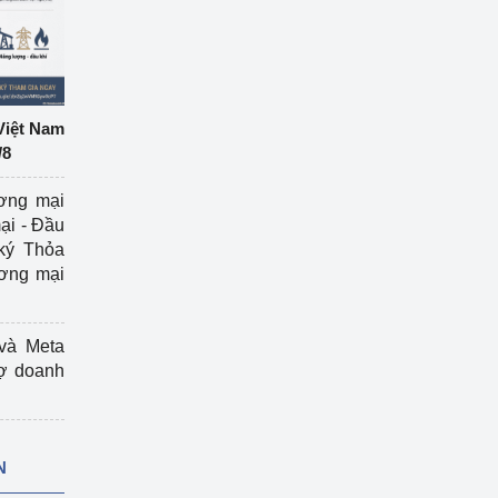
Việt Nam
/8
ương mại
ại - Đầu
ký Thỏa
ương mại
và Meta
rợ doanh
N