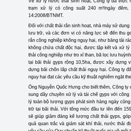
Về xử lý nước thải sinh hoạt, Công ty đã thực h
trạm xử lý có công suất 240 m³/ngày đêm
Phát triển công nghi
14:2008/BTNMT.
Phát triển năng lượ
Đối với chất thải rắn sinh hoạt, nhà máy sử dụn
lưu trữ, và các đơn vị có năng lực sẽ đến thu g
rắn công nghiệp không nguy hại, như băng tải rác
không chứa chất độc hại, được tập kết và xử lý 
thải công nghiệp như tro xỉ than, bã lọc lưu huỳnh
tại bãi thải gyps rộng 10,5ha, được xây dựng v
dựng bãi chôn lấp chất thải nguy hại. Công ty đ
nguy hại đạt các yêu cầu kỹ thuật nghiêm ngặt th
Ông Nguyễn Quốc Hưng cho biết thêm, Công ty c
sung dây chuyền xử lý và tái chế gyps với công
lý toàn bộ lượng gyps phát sinh hàng ngày cũn
trữ tại bãi thải. Với tổng mức đầu tư lên đến 15
sẽ giúp giảm đáng kể lượng chất thải gyps, gó
quả quan trắc và giám sát khí thải, nước thải
yêu cầu của Quy chuẩn kỹ thuật quốc gia về môi 