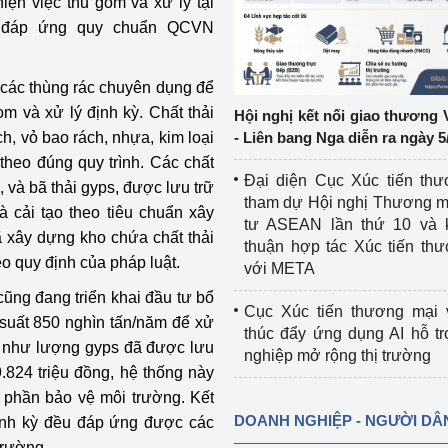
iện việc thu gom và xử lý tại
, đáp ứng quy chuẩn QCVN
ệp
Công nghiệp nền tảng
ng
Chính sách
g các thùng rác chuyên dụng để
om và xử lý định kỳ. Chất thải
Hội nghị kết nối giao thương 
Sản xuất công nghiệp
h, vỏ bao rách, nhựa, kim loại
- Liên bang Nga diễn ra ngày 5
theo đúng quy trình. Các chất
Đại diện Cục Xúc tiến th
, và bã thải gyps, được lưu trữ
tham dự Hội nghị Thương m
à cải tạo theo tiêu chuẩn xây
tư ASEAN lần thứ 10 và 
ã xây dựng kho chứa chất thải
thuận hợp tác Xúc tiến th
eo quy định của pháp luật.
với META
ũng đang triển khai đầu tư bổ
Cục Xúc tiến thương mại 
 suất 850 nghìn tấn/năm để xử
thúc đẩy ứng dụng AI hỗ t
g như lượng gyps đã được lưu
nghiệp mở rộng thị trường
9.824 triệu đồng, hệ thống này
p phần bảo vệ môi trường. Kết
DOANH NGHIỆP - NGƯỜI DÂ
 định kỳ đều đáp ứng được các
trường.