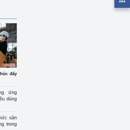
thúc đẩy
ng ứng
iêu dùng
hức sản
ng trong