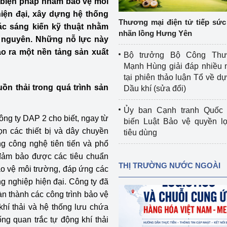
 biện pháp nhằm bảo vệ môi
 luận
Họp báo
hiện đại, xây dựng hệ thống
Thương mại điện tử tiếp sức 
ác sáng kiến kỹ thuật nhằm
Thông cáo báo chí
nhãn lồng Hưng Yên
ài nguyên. Những nỗ lực này
Điểm báo
o ra một nền tảng sản xuất
Bộ trưởng Bộ Công Th
Mạnh Hùng giải đáp nhiều 
Nông Lâm Thủy sản
tại phiên thảo luận Tổ về dự 
ồn thải trong quá trình sản
Dầu khí (sửa đổi)
n lực
Ủy ban Cạnh tranh Quốc 
g ty DAP 2 cho biết, ngay từ
biến Luật Bảo vệ quyền l
ọn các thiết bị và dây chuyền
tiêu dùng
Tổ chức kiểm định kỹ thuật an toàn lao 
g công nghệ tiên tiến và phổ
động thuộc thẩm quyền quản lý của 
h đảm bảo được các tiêu chuẩn
g Thương
Bộ Công Thương
THỊ TRƯỜNG NƯỚC NGOÀI
o vệ môi trường, đáp ứng các
Công Thương
Tổ chức được cấp GCN đăng ký, hoạt 
g nghiệp hiện đại. Công ty đã
động kiểm định thiết bị, dụng cụ điện 
n thành các công trình bảo vệ
làm việc ở môi trường không có nguy 
khí thải và hệ thống lưu chứa
hiểm khí, bụi nổ
hống quan trắc tự động khí thải
tiết kiệm và 
Hiệu quả năng lượng