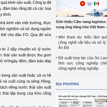
 quá trình sản xuất. Công ty đã
Cơ sở sản xuất, sửa chữa chai chứa 
, đảm bảo rằng tất cả các loại
LPG
 và đổi mới sáng 
 trình.
Tổ chức huấn luyện, bồi dưỡng 
Giới thiệu Cẩm nang logistics
nhà kính vào môi trường, thực
nghiệp vụ kiểm định kỹ thuật an toàn 
cung ứng hàng hóa Việt Nam -
ã thử nghiệm và sử dụng nguồn
lao động
ay thế cho dầu FO. Qua đó vừa
Mời tham dự triển lãm qu
Video bảo vệ môi trường
công nghệ vật liệu và xử lý 
Ấn Độ
u tư 2 dây chuyền xử lý nước
tưởng của Đảng
Album ảnh bảo vệ môi trường
ớc thải sản xuất được thu gom
Đề xuất hợp tác của Sri Lan
ời dân
Văn bản về môi trường
 960 m³/ngày đêm, đảm bảo đáp
lĩnh vực công nghiệp chế
công nghệ nông nghiệp
Đọc báo giúp bạn
Khu vực miền Bắc
 trong sản xuất hoặc xả ra hệ
ài
Khu vực miền Trung
Hiệp định EVFTA
ối và cuối cùng ra sông Hồng.
ĐỊA PHƯƠNG
tách riêng nước thải sản xuất
ớc
Khu vực miền Nam
Thị trường châu Á – châu Phi
c thải tập trung của Khu công
đưa nghị quyết 
Thị trường châu Âu – châu Mỹ
g vào cuộc sống