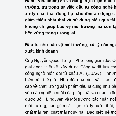
Nam - Vinachem) đã và đang thực hiện nhiều
Công Thương - Công
trường, trú trọng từ việc đầu tư công nghệ 
xử lý chất thải đồng bộ, cho đến áp dụng c
Chuyển đổi số
giảm thiểu phát thải và sử dụng hiệu quả t
Lịch sử phát triển
không chỉ giúp bảo vệ môi trường mà còn tạ
bền vững trong tương lai.
Bản tin Thị trường 
Đầu tư cho bảo vệ môi trường, xử lý các ngu
Phát triển nguồn nhâ
xuất, kinh doanh
Phát triển bền vững
Ông Nguyễn Quốc Hưng – Phó Tổng giám đốc Côn
giai đoạn thiết kế, xây dựng Công ty đã lựa ch
Tổ chức kiểm định
công nghệ hiện đại từ châu Âu (EU/G7) – nhữn
biến trên thế giới. Nhờ đó, quá trình vận hàn
Văn hóa ngành Côn
cao về chất lượng sản phẩm đầu ra cũng như bả
Tái cơ cấu ngành 
yêu cầu nghiêm ngặt của pháp luật và ngành côn
được Bộ Tài nguyên và Môi trường xác nhận hoà
Quản lý thị trường
môi trường, bao gồm các trạm xử lý nước thải, 
chất thải rắn, chất thải nguy hại. Đặc biệt, hệ t
Sử dụng năng lượng 