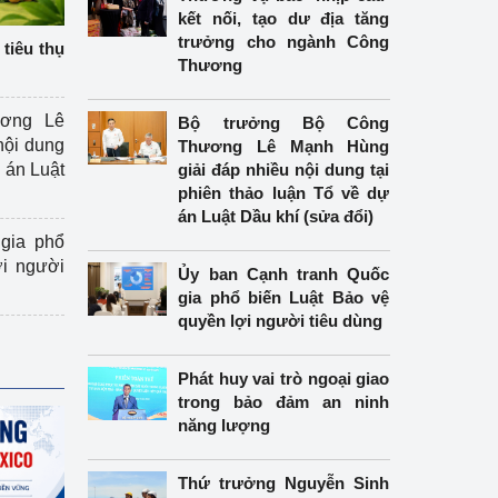
kết nối, tạo dư địa tăng
trưởng cho ngành Công
tiêu thụ
Thương
ương Lê
Bộ trưởng Bộ Công
nội dung
Thương Lê Mạnh Hùng
án Luật
giải đáp nhiều nội dung tại
phiên thảo luận Tổ về dự
án Luật Dầu khí (sửa đổi)
gia phổ
ợi người
Ủy ban Cạnh tranh Quốc
gia phổ biến Luật Bảo vệ
quyền lợi người tiêu dùng
Phát huy vai trò ngoại giao
trong bảo đảm an ninh
năng lượng
Thứ trưởng Nguyễn Sinh