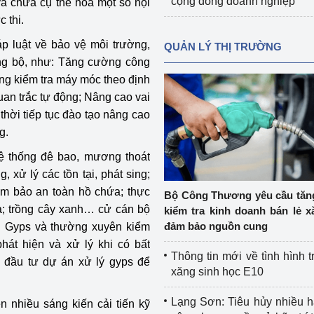
cộng đồng doanh nghiệp
và chưa cụ thể hóa một số nội
 thi.
p luật về bảo vệ môi trường,
QUẢN LÝ THỊ TRƯỜNG
ồng bộ, như: Tăng cường công
ng kiểm tra máy móc theo định
uan trắc tự động; Nâng cao vai
thời tiếp tục đào tạo nâng cao
g.
 hệ thống đê bao, mương thoát
xử lý các tồn tại, phát sing;
m bảo an toàn hồ chứa; thực
Bộ Công Thương yêu cầu tă
a; trồng cây xanh… cử cán bộ
kiểm tra kinh doanh bán lẻ x
đảm bảo nguồn cung
ải Gyps và thường xuyên kiểm
phát hiện và xử lý khi có bất
Thông tin mới về tình hình t
i đầu tư dự án xử lý gyps để
xăng sinh học E10
Lạng Sơn: Tiêu hủy nhiều 
ện nhiều sáng kiến cải tiến kỹ