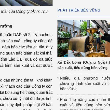
PHÁT TRIỂN BỀN VỮNG
thải của Công ty (Ảnh: Thu
 trường
 Cổ phần DAP số 2 – Vinachem
ình sản xuất, công ty cũng đã
, đảm bảo các tiêu chuẩn, quy
ng quan trắc giám sát khí thải
tỉnh Lào Cai, qua đó đã giúp
Xã Đắk Long (Quảng Ngãi) 
uá trình sản xuất và đạt được
sản xuất, tiêu dùng bền vững
Nhiều địa phương hưở
ng gặp những tồn tại, khó khăn
chương trình sản xuất và t
, xỉ, thạch cao của Công ty còn
bền vững
ặt bổ sung hệ thống quan trắc
h; chưa xử lý triệt để được tình
Phú Thọ nâng cao nhận t
n bản, quy định pháp luật về bảo
xuất và tiêu dùng bền vữ