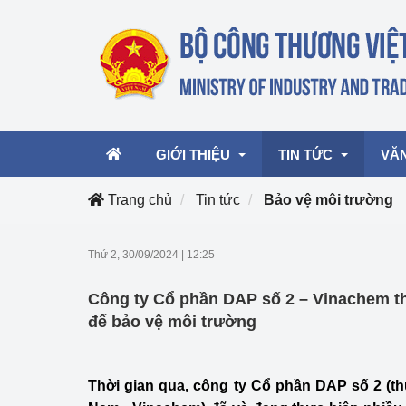
GIỚI THIỆU
TIN TỨC
VĂ
Trang chủ
Tin tức
Bảo vệ môi trường
Lãnh đạo Bộ
Hoạt động
Văn 
Thứ 2, 30/09/2024
|
12:25
Chức năng nhiệm vụ
Giải thưởng Công n
Văn 
Công ty Cổ phần DAP số 2 – Vinachem th
mại, Dịch vụ Việt N
Cơ cấu tổ chức
Văn 
để bảo vệ môi trường
Công Thương 57
Hoạt động của Bộ t
Thời gian qua, c
ông ty Cổ phần DAP số 2 (th