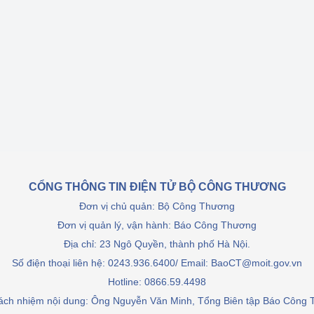
Cơ sở sản xuất, sửa chữa chai chứa 
LPG
 và đổi mới sáng 
Tổ chức huấn luyện, bồi dưỡng 
nghiệp vụ kiểm định kỹ thuật an toàn 
lao động
Video bảo vệ môi trường
tưởng của Đảng
Album ảnh bảo vệ môi trường
ời dân
Văn bản về môi trường
CỔNG THÔNG TIN ĐIỆN TỬ BỘ CÔNG THƯƠNG
Đơn vị chủ quản: Bộ Công Thương
Đọc báo giúp bạn
Khu vực miền Bắc
Đơn vị quản lý, vận hành: Báo Công Thương
ài
Khu vực miền Trung
Hiệp định EVFTA
Địa chỉ: 23 Ngô Quyền, thành phố Hà Nội.
Số điện thoại liên hệ: 0243.936.6400/ Email: BaoCT@moit.gov.vn
ớc
Khu vực miền Nam
Thị trường châu Á – châu Phi
Hotline:
0866.59.4498
đưa nghị quyết 
Thị trường châu Âu – châu Mỹ
rách nhiệm nội dung: Ông Nguyễn Văn Minh, Tổng Biên tập Báo Công
g vào cuộc sống