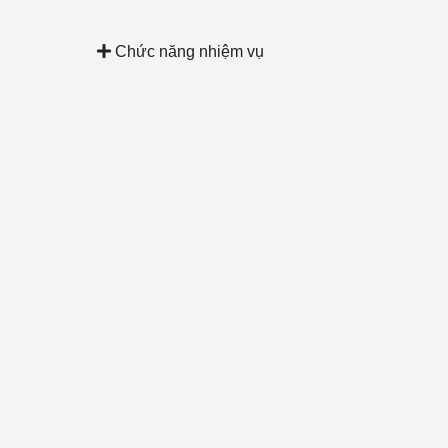
Công Thương - Công
Chức năng nhiệm vụ
Chuyển đổi số
Lịch sử phát triển
Bản tin Thị trường 
Phát triển nguồn nhâ
Phát triển bền vững
Tổ chức kiểm định
Văn hóa ngành Côn
Tái cơ cấu ngành 
Quản lý thị trường
Sử dụng năng lượng 