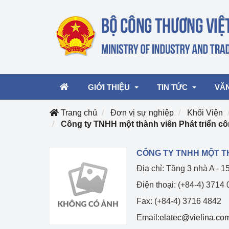
GIỚI THIỆU
TIN TỨC
VĂ
Trang chủ
Đơn vị sự nghiệp
Khối Viện
Công ty TNHH một thành viên Phát triển c
Lãnh đạo Bộ
Hoạt động
Văn 
CÔNG TY TNHH MỘT T
Chức năng nhiệm vụ
Giải thưởng Công n
Văn 
Địa chỉ: Tầng 3 nhà A - 
mại, Dịch vụ Việt N
Cơ cấu tổ chức
Văn 
Điện thoại: (+84-4) 3714
Công Thương 57
Fax: (+84-4) 3716 4842
Hoạt động của Bộ t
Email:
elatec@vielina.co