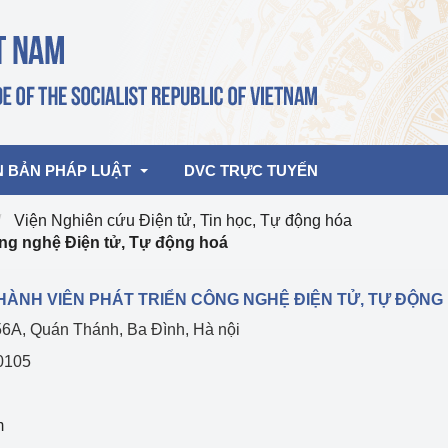
N BẢN PHÁP LUẬT
DVC TRỰC TUYẾN
Viện Nghiên cứu Điện tử, Tin học, Tự động hóa
ông nghệ Điện tử, Tự động hoá
bản pháp quy
Hoạt động của lãnh đạo Đảng, Nhà 
nước
HÀNH VIÊN PHÁT TRIỂN CÔNG NGHỆ ĐIỆN TỬ, TỰ ĐỘNG
ghiệp, Thương 
bản điều hành
156A, Quán Thánh, Ba Đình, Hà nội
am 2026
Hoạt động của Lãnh đạo Bộ
bản hợp nhất
 0105
Hoạt động của các đơn vị
rưởng
m