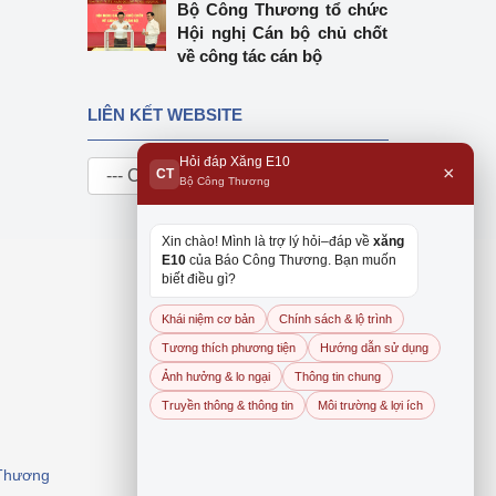
Bộ Công Thương tổ chức
Hội nghị Cán bộ chủ chốt
về công tác cán bộ
LIÊN KẾT WEBSITE
Hỏi đáp Xăng E10
×
CT
Bộ Công Thương
Xin chào! Mình là trợ lý hỏi–đáp về
xăng
E10
của Báo Công Thương. Bạn muốn
biết điều gì?
Khái niệm cơ bản
Chính sách & lộ trình
Tương thích phương tiện
Hướng dẫn sử dụng
Ảnh hưởng & lo ngại
Thông tin chung
Truyền thông & thông tin
Môi trường & lợi ích
 Thương