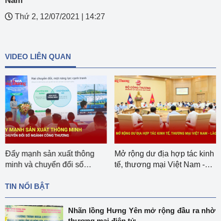
Nam
Thứ 2, 12/07/2021
|
14:27
VIDEO LIÊN QUAN
Đẩy mạnh sản xuất thông
Mở rộng dư địa hợp tác kinh
minh và chuyển đổi số
tế, thương mại Việt Nam -
ngành Công Thương
Lào
TIN NỔI BẬT
Nhãn lồng Hưng Yên mở rộng đầu ra nhờ
thương mại điện tử