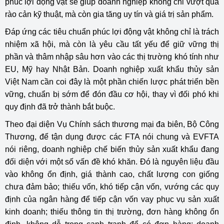
phúc lợi động vật sẽ giúp doanh nghiệp không chỉ vượt qua
rào cản kỹ thuật, mà còn gia tăng uy tín và giá trị sản phẩm.
Đáp ứng các tiêu chuẩn phúc lợi động vật không chỉ là trách
nhiệm xã hội, mà còn là yêu cầu tất yếu để giữ vững thị
phần và thâm nhập sâu hơn vào các thị trường khó tính như
EU, Mỹ hay Nhật Bản. Doanh nghiệp xuất khẩu thủy sản
Việt Nam cần coi đây là một phần chiến lược phát triển bền
vững, chuẩn bị sớm để đón đầu cơ hội, thay vì đối phó khi
quy định đã trở thành bắt buộc.
Theo đại diện Vụ Chính sách thương mại đa biên, Bộ Công
Thương, để tận dụng được các FTA nói chung và EVFTA
nói riêng, doanh nghiệp chế biến thủy sản xuất khẩu đang
đối diện với một số vấn đề khó khăn. Đó là nguyên liệu đầu
vào không ổn định, giá thành cao, chất lượng con giống
chưa đảm bảo; thiếu vốn, khó tiếp cận vốn, vướng các quy
định của ngân hàng để tiếp cận vốn vay phục vụ sản xuất
kinh doanh; thiếu thông tin thị trường, đơn hàng không ổn