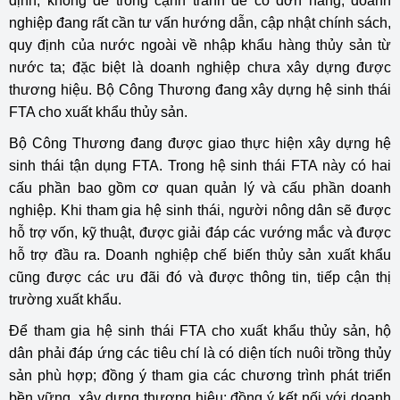
định, không dễ trong cạnh tranh để có đơn hàng; doanh
nghiệp đang rất cần tư vấn hướng dẫn, cập nhật chính sách,
quy định của nước ngoài về nhập khẩu hàng thủy sản từ
nước ta; đặc biệt là doanh nghiệp chưa xây dựng được
thương hiệu. Bộ Công Thương đang xây dựng hệ sinh thái
FTA cho xuất khẩu thủy sản.
Bộ Công Thương đang được giao thực hiện xây dựng hệ
sinh thái tận dụng FTA. Trong hệ sinh thái FTA này có hai
cấu phần bao gồm cơ quan quản lý và cấu phần doanh
nghiệp. Khi tham gia hệ sinh thái, người nông dân sẽ được
hỗ trợ vốn, kỹ thuật, được giải đáp các vướng mắc và được
hỗ trợ đầu ra. Doanh nghiệp chế biến thủy sản xuất khẩu
cũng được các ưu đãi đó và được thông tin, tiếp cận thị
trường xuất khẩu.
Để tham gia hệ sinh thái FTA cho xuất khẩu thủy sản, hộ
dân phải đáp ứng các tiêu chí là có diện tích nuôi trồng thủy
sản phù hợp; đồng ý tham gia các chương trình phát triển
bền vững, xây dựng thương hiệu; đồng ý kết nối với doanh