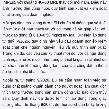
(MRLs), với khoảng 40–60 MRL thay đổi mỗi năm. Điều này
ảnh hưởng đến vùng nuôi, quy trình sản xuất và kiểm soát
chất lượng của doanh nghiệp.
Một quy định mới đang được EU chuẩn bị thông qua sẽ thiết
lập mức giới hạn thạch tín vô cơ trong cá và giáp xác, với
mức dao động từ 0,10–0,50 mg/kg tùy loại. Dự kiến áp dụng
từ quý IV/2025, quy định này yêu cầu doanh nghiệp kiểm
soát chặt chẽ nguồn nguyên liệu và quy trình sản xuất.
Trong khi đó, các yêu cầu kỹ thuật mới đối với cá ngừ đông
lạnh ngâm nước muối, như trang bị thiết bị giám sát nhiệt độ
và xác nhận khả năng đông lạnh của tàu, cũng đặt ra thêm
áp lực cho nhà khai thác.
Ngoài ra, từ tháng 9/2026, EU sẽ cấm hoàn toàn việc sử
dụng chất kháng khuẩn dành cho người hoặc làm chất kích
thích tăng trưởng trong sản phẩm động vật, bao gồm thủy
sản. Quy định này đã được lên lịch áp dụng trong giấy
chứng nhận từ tháng 9/2024, đòi hỏi sự chuẩn bị kỹ lưỡng