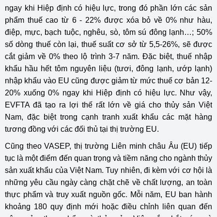
ngay khi Hiệp định có hiệu lực, trong đó phần lớn các sản
phẩm thuế cao từ 6 - 22% được xóa bỏ về 0% như hàu,
điệp, mực, bạch tuộc, nghêu, sò, tôm sú đông lạnh…; 50%
số dòng thuế còn lại, thuế suất cơ sở từ 5,5-26%, sẽ được
cắt giảm về 0% theo lộ trình 3-7 năm. Đặc biệt, thuế nhập
khẩu hầu hết tôm nguyên liệu (tươi, đông lạnh, ướp lạnh)
nhập khẩu vào EU cũng được giảm từ mức thuế cơ bản 12-
20% xuống 0% ngay khi Hiệp định có hiệu lực. Như vậy,
EVFTA đã tạo ra lợi thế rất lớn về giá cho thủy sản Việt
Nam, đặc biệt trong cạnh tranh xuất khẩu các mặt hàng
tương đồng với các đối thủ tại thị trường EU.
Cũng theo VASEP, thị trường Liên minh châu Âu (EU) tiếp
tục là một điểm đến quan trọng và tiềm năng cho ngành thủy
sản xuất khẩu của Việt Nam. Tuy nhiên, đi kèm với cơ hội là
những yêu cầu ngày càng chặt chẽ về chất lượng, an toàn
thực phẩm và truy xuất nguồn gốc. Mỗi năm, EU ban hành
khoảng 180 quy định mới hoặc điều chỉnh liên quan đến