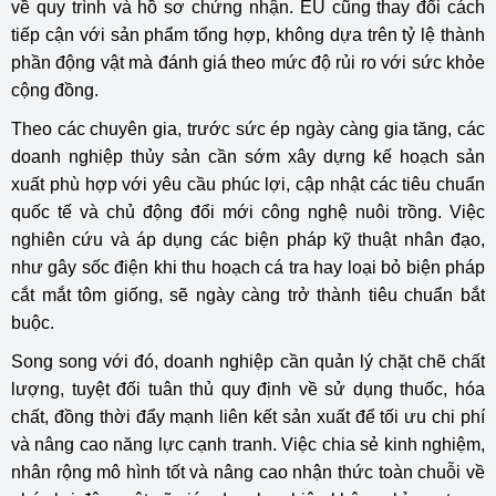
về quy trình và hồ sơ chứng nhận. EU cũng thay đổi cách
tiếp cận với sản phẩm tổng hợp, không dựa trên tỷ lệ thành
phần động vật mà đánh giá theo mức độ rủi ro với sức khỏe
cộng đồng.
Theo các chuyên gia, trước sức ép ngày càng gia tăng, các
doanh nghiệp thủy sản cần sớm xây dựng kế hoạch sản
xuất phù hợp với yêu cầu phúc lợi, cập nhật các tiêu chuẩn
quốc tế và chủ động đổi mới công nghệ nuôi trồng. Việc
nghiên cứu và áp dụng các biện pháp kỹ thuật nhân đạo,
như gây sốc điện khi thu hoạch cá tra hay loại bỏ biện pháp
cắt mắt tôm giống, sẽ ngày càng trở thành tiêu chuẩn bắt
buộc.
Song song với đó, doanh nghiệp cần quản lý chặt chẽ chất
lượng, tuyệt đối tuân thủ quy định về sử dụng thuốc, hóa
chất, đồng thời đẩy mạnh liên kết sản xuất để tối ưu chi phí
và nâng cao năng lực cạnh tranh. Việc chia sẻ kinh nghiệm,
nhân rộng mô hình tốt và nâng cao nhận thức toàn chuỗi về