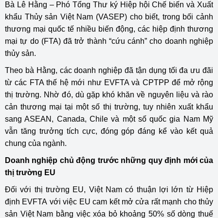
Bà Lê Hằng – Phó Tổng Thư ký Hiệp hội Chế biến và Xuất
khẩu Thủy sản Việt Nam (VASEP) cho biết, trong bối cảnh
thương mại quốc tế nhiều biến động, các hiệp định thương
mại tự do (FTA) đã trở thành “cứu cánh” cho doanh nghiệp
thủy sản.
Theo bà Hằng, các doanh nghiệp đã tận dụng tối đa ưu đãi
từ các FTA thế hệ mới như EVFTA và CPTPP để mở rộng
thị trường. Nhờ đó, dù gặp khó khăn về nguyên liệu và rào
cản thương mại tại một số thị trường, tuy nhiên xuất khẩu
sang ASEAN, Canada, Chile và một số quốc gia Nam Mỹ
vẫn tăng trưởng tích cực, đóng góp đáng kể vào kết quả
chung của ngành.
Doanh nghiệp chủ động trước những quy định mới của
thị trường EU
Đối với thị trường EU, Việt Nam có thuận lợi lớn từ Hiệp
định EVFTA với việc EU cam kết mở cửa rất mạnh cho thủy
sản Việt Nam bằng việc xóa bỏ khoảng 50% số dòng thuế