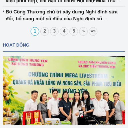
việc phối hợp, chỉ đạo tổ chức Hội chợ Mùa Thu
2025
Bộ Công Thương chủ trì xây dựng Nghị định sửa
đổi, bổ sung một số điều của Nghị định số
75/2019/NĐ-CP, hướng đến hoàn thiện khung pháp
1
2
3
4
5
»
»»
lý về xử phạt vi phạm hành chính trong lĩnh vực
cạnh tranh
HOẠT ĐỘNG