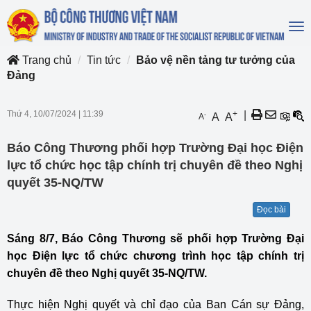
To
na
Trang chủ
Tin tức
Bảo vệ nền tảng tư tưởng của
Đảng
Thứ 4, 10/07/2024
|
11:39
+
|
-
A
A
A
Báo Công Thương phối hợp Trường Đại học Điện
lực tổ chức học tập chính trị chuyên đề theo Nghị
quyết 35-NQ/TW
Đọc bài
Sáng 8/7, Báo Công Thương sẽ phối hợp Trường Đại
học Điện lực tổ chức chương trình học tập chính trị
chuyên đề theo Nghị quyết 35-NQ/TW.
Thực hiện Nghị quyết và chỉ đạo của Ban Cán sự Đảng,