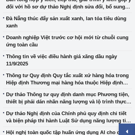
đối với hồ sơ dự thảo Nghị định sửa đổi, bổ sung
một số điều của Nghị định số 75/2019/NĐ-CP ngày
Đà Nẵng thúc đẩy sản xuất xanh, lan tỏa tiêu dùng
26 tháng 9 năm 2019 của Chính phủ quy định về xử
xanh
phạt vi phạm hành chính trong lĩnh vực cạnh tranh
Doanh nghiệp Việt trước cơ hội mới từ chuỗi cung
ứng toàn cầu
Thông tin về việc điều hành giá xăng dầu ngày
11/9/2025
Thông tư Quy định Quy tắc xuất xứ hàng hóa trong
Hiệp định Thương mại hàng hóa thuộc Hiệp định
khung về Hợp tác Kinh tế Toàn diện giữa Chính phủ
Dự thảo Thông tư quy định danh mục Phương tiện,
các nước thành viên Hiệp hội các quốc gia Đông
thiết bị phải dán nhãn năng lượng và lộ trình thực
Nam Á và Chính phủ Đại Hàn Dân Quốc
hiện thuộc phạm vi quản lý của Bộ Công Thương
Dự thảo Nghị định của Chính phủ quy định chi tiết
và biện pháp thi hành Luật Sử dụng năng lượng tiết
kiệm và hiệu quả
Hội nghị toàn quốc tập huấn ứng dụng AI cho cán