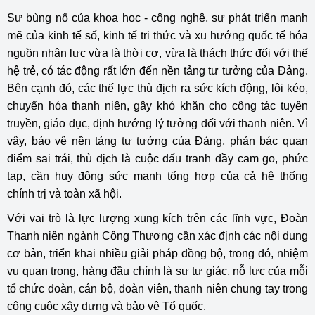
Sự bùng nổ của khoa học - công nghệ, sự phát triển mạnh
mẽ của kinh tế số, kinh tế tri thức và xu hướng quốc tế hóa
nguồn nhân lực vừa là thời cơ, vừa là thách thức đối với thế
hệ trẻ, có tác động rất lớn đến nền tảng tư tưởng của Đảng.
Bên cạnh đó, các thế lực thù địch ra sức kích động, lôi kéo,
chuyển hóa thanh niên, gây khó khăn cho công tác tuyên
truyền, giáo dục, định hướng lý tưởng đối với thanh niên. Vì
vậy, bảo vệ nền tảng tư tưởng của Đảng, phản bác quan
điểm sai trái, thù địch là cuộc đấu tranh đầy cam go, phức
tạp, cần huy động sức mạnh tổng hợp của cả hệ thống
chính trị và toàn xã hội.
Với vai trò là lực lượng xung kích trên các lĩnh vực, Đoàn
Thanh niên ngành Công Thương cần xác định các nội dung
cơ bản, triển khai nhiều giải pháp đồng bộ, trong đó, nhiệm
vụ quan trọng, hàng đầu chính là sự tự giác, nỗ lực của mỗi
tổ chức đoàn, cán bộ, đoàn viên, thanh niên chung tay trong
công cuộc xây dựng và bảo vệ Tổ quốc.