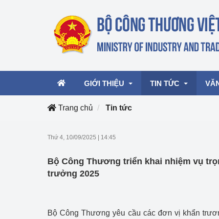
GIỚI THIỆU
TIN TỨC
VĂ
Trang chủ
Tin tức
Lãnh đạo Bộ
Hoạt động
Văn 
Thứ 4, 10/09/2025
|
14:45
Chức năng nhiệm vụ
Giải thưởng Công n
Văn 
Bộ Công Thương triển khai nhiệm vụ trọ
mại, Dịch vụ Việt N
Cơ cấu tổ chức
Văn 
trưởng 2025
Công Thương 57
Hoạt động của Bộ t
Bộ Công Thương yêu cầu các đơn vị khẩn trương