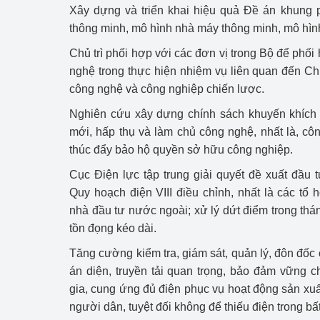
Xây dựng và triển khai hiệu quả Đề án khung p
hiệu quả
thông minh, mô hình nhà máy thông minh, mô hình
Khoa học, công nghệ
Chủ trì phối hợp với các đơn vị trong Bộ để phố
tạo
nghệ trong thực hiện nhiệm vụ liên quan đến Chư
công nghệ và công nghiệp chiến lược.
Thông báo
Nghiên cứu xây dựng chính sách khuyến khích 
Bảo vệ môi trường
mới, hấp thụ và làm chủ công nghệ, nhất là, cô
thúc đẩy bảo hộ quyền sở hữu công nghiệp.
Bảo vệ nền tảng tư 
Cục Điện lực tập trung giải quyết đề xuất đầu
Doanh nghiệp - Ngư
Quy hoạch điện VIII điều chỉnh, nhất là các tổ 
nhà đầu tư nước ngoài; xử lý dứt điểm trong th
Xúc tiến thương mại
tồn đọng kéo dài.
Thị trường nước ngo
Tăng cường kiểm tra, giám sát, quản lý, đôn đốc
án diện, truyền tải quan trọng, bảo đảm vững 
Thị trường trong nư
gia, cung ứng đủ điện phục vụ hoạt động sản xuấ
Ngành Công Thương 
người dân, tuyệt đối không để thiếu điện trong b
Đại hội XIV của Đản