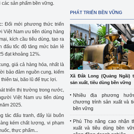
ới các sản phẩm bền vững.
PHÁT TRIỂN BỀN VỮNG
ớc: Đổi mới phương thức triển
i Việt Nam ưu tiên dùng hàng
ại, kích cầu tiêu dùng, tạo ra
n đấu tốc độ tăng mức bán lẻ
25 đạt khoảng 12%.
cung, giá cả hàng hóa, nhất là
 thời bảo đảm nguồn cung, kiểm
Xã Đắk Long (Quảng Ngãi) 
iên tai, bão lũ để trục lợi.
sản xuất, tiêu dùng bền vững
t triển thị trường trong nước,
Nhiều địa phương hưở
người Việt Nam ưu tiên dùng
chương trình sản xuất và t
 năm 2025.
bền vững
g tác đấu tranh, đẩy lùi buôn
Phú Thọ nâng cao nhận t
 hàng kém chất lượng, vi phạm
xuất và tiêu dùng bền vữ
thuốc, thực phẩm...