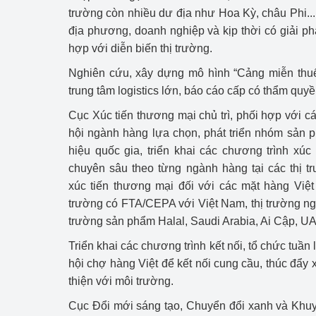
trường còn nhiều dư địa như Hoa Kỳ, châu Phi...,
địa phương, doanh nghiệp và kịp thời có giải ph
hợp với diễn biến thị trường.
Nghiên cứu, xây dựng mô hình “Cảng miễn thuế
trung tâm logistics lớn, báo cáo cấp có thẩm quy
Cục Xúc tiến thương mại chủ trì, phối hợp với c
hội ngành hàng lựa chọn, phát triển nhóm sản
hiệu quốc gia, triển khai các chương trình xú
chuyên sâu theo từng ngành hàng tại các thị t
xúc tiến thương mại đối với các mặt hàng Việt
trường có FTA/CEPA với Việt Nam, thị trường ngá
trường sản phẩm Halal, Saudi Arabia, Ai Cập, UAE,
Triển khai các chương trình kết nối, tổ chức tuần
hội chợ hàng Việt để kết nối cung cầu, thúc đẩy
thiện với môi trường.
Cục Đổi mới sáng tạo, Chuyển đổi xanh và Khuy