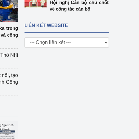
Hội nghị Cán bộ chủ chốt
về công tác cán bộ
LIÊN KẾT WEBSITE
ka trong
 và công
g Thổ Nhĩ
 nối, tạo
ành Công