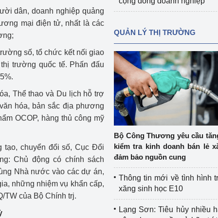
cộng đồng doanh nghiệp
gười dân, doanh nghiệp quảng
hương mại điện tử, nhất là các
QUẢN LÝ THỊ TRƯỜNG
ơng;
ường số, tổ chức kết nối giao
 thị trường quốc tế. Phấn đấu
25%.
a, Thể thao và Du lịch hỗ trợ
 văn hóa, bản sắc địa phương
phẩm OCOP, hàng thủ công mỹ
Bộ Công Thương yêu cầu tă
kiểm tra kinh doanh bán lẻ x
g tạo, chuyển đổi số, Cục Đổi
đảm bảo nguồn cung
ng: Chủ động có chính sách
 cùng Nhà nước vào các dự án,
Thông tin mới về tình hình t
gia, những nhiệm vụ khẩn cấp,
xăng sinh học E10
Q/TW của Bộ Chính trj.
Lạng Sơn: Tiêu hủy nhiều 
ỳ