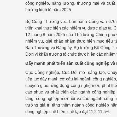
công nghiệp, năng lượng, thương mại và xuất 
Công Thương - Công
trưởng kinh tế năm 2025.
Chuyển đổi số
Bộ Công Thương vừa ban hành Công văn 6769
Lịch sử phát triển
triển khai thực hiện các nhiệm vụ được giao tại
12 tháng 8 năm 2025 của Thủ tướng Chính phủ 
Bản tin Thị trường 
nhiệm vụ, giải pháp nhằm thực hiện mục tiêu t
Ban Thường vụ Đảng ủy, Bộ trưởng Bộ Công Th
Phát triển nguồn nhâ
Đơn vị khẩn trương tổ chức thực hiện các nhiệm 
Phát triển bền vững
Đẩy mạnh phát triển sản xuất công nghiệp và
Tổ chức kiểm định
Cục Công nghiệp, Cục Đổi mới sáng tạo, Chu
tiếp tục đẩy mạnh cơ cấu lại ngành công nghiệp, 
Văn hóa ngành Côn
chuyển giao, ứng dụng công nghệ mới, phát tri
cao phục vụ phát triển các ngành công nghiệp
Tái cơ cấu ngành 
tảng, công nghiệp mới nổi và các ngành công n
Quản lý thị trường
trưởng giá trị tăng thêm ngành công nghiệp nă
công nghiệp chế biến, chế tạo đạt 11,2-11,5%.
Sử dụng năng lượng 