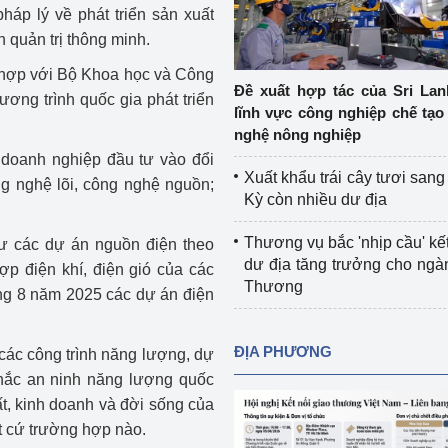
háp lý về phát triển sản xuất
Cơ sở sản xuất, sửa chữa chai chứa 
 quản trị thông minh.
LPG
 và đổi mới sáng 
i hợp với Bộ Khoa học và Công
Tổ chức huấn luyện, bồi dưỡng 
Đề xuất hợp tác của Sri Lan
ơng trình quốc gia phát triển
nghiệp vụ kiểm định kỹ thuật an toàn 
lĩnh vực công nghiệp chế tạo
lao động
nghệ nông nghiệp
doanh nghiệp đầu tư vào đổi
Video bảo vệ môi trường
Xuất khẩu trái cây tươi san
ng nghệ lõi, công nghệ nguồn;
Kỳ còn nhiều dư địa
tưởng của Đảng
Album ảnh bảo vệ môi trường
Thương vụ bắc 'nhịp cầu' kết
 tư các dự án nguồn điện theo
ời dân
Văn bản về môi trường
dư địa tăng trưởng cho ng
hợp điện khí, điện gió của các
Thương
áng 8 năm 2025 các dự án điện
Đọc báo giúp bạn
Khu vực miền Bắc
ài
Khu vực miền Trung
Hiệp định EVFTA
ĐỊA PHƯƠNG
 các công trình năng lượng, dự
chắc an ninh năng lượng quốc
ớc
Khu vực miền Nam
Thị trường châu Á – châu Phi
t, kinh doanh và đời sống của
đưa nghị quyết 
Thị trường châu Âu – châu Mỹ
ất cứ trường hợp nào.
g vào cuộc sống