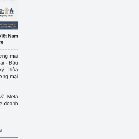
Việt Nam
/8
ương mại
ại - Đầu
ký Thỏa
ương mại
và Meta
rợ doanh
N