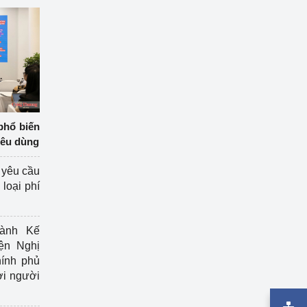
phổ biến
iêu dùng
 yêu cầu
loại phí
ành Kế
ện Nghị
ính phủ
ợi người