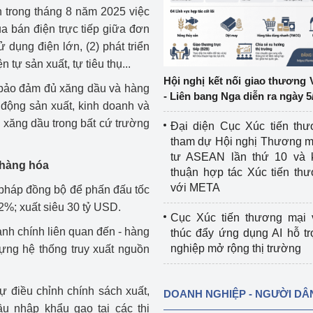
n trong tháng 8 năm 2025 việc
ua bán điện trực tiếp giữa đơn
ệp
Công nghiệp nền tảng
 dụng điện lớn, (2) phát triển
ng
Chính sách
 tự sản xuất, tự tiêu thụ...
Hội nghị kết nối giao thương 
c bảo đảm đủ xăng dầu và hàng
Sản xuất công nghiệp
- Liên bang Nga diễn ra ngày 5
 động sản xuất, kinh doanh và
u xăng dầu trong bất cứ trường
Đại diện Cục Xúc tiến th
tham dự Hội nghị Thương m
tư ASEAN lần thứ 10 và 
 hàng hóa
thuận hợp tác Xúc tiến th
với META
i pháp đồng bộ để phấn đấu tốc
2%; xuất siêu 30 tỷ USD.
Cục Xúc tiến thương mại 
ành chính liên quan đến - hàng
thúc đẩy ứng dụng AI hỗ t
nghiệp mở rộng thị trường
ựng hệ thống truy xuất nguồn
sự điều chỉnh chính sách xuất,
DOANH NGHIỆP - NGƯỜI DÂ
u nhập khẩu gạo tại các thị