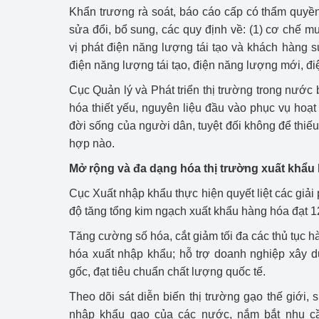
Khẩn trương rà soát, báo cáo cấp có thẩm quyề
sửa đổi, bổ sung, các quy định về: (1) cơ chế m
Phát triển công nghi
vị phát điện năng lượng tái tạo và khách hàng sử
Phát triển năng lượ
điện năng lượng tái tạo, điện năng lượng mới, điện
Cục Quản lý và Phát triển thị trường trong nướ
hóa thiết yếu, nguyên liệu đầu vào phục vụ hoạt
đời sống của người dân, tuyệt đối không để thiế
hợp nào.
Mở rộng và đa dạng hóa thị trường xuất khẩu
Cục Xuất nhập khẩu thực hiện quyết liệt các giả
độ tăng tổng kim ngạch xuất khẩu hàng hóa đạt 1
Tăng cường số hóa, cắt giảm tối đa các thủ tục h
hóa xuất nhập khẩu; hỗ trợ doanh nghiệp xây d
gốc, đạt tiêu chuẩn chất lượng quốc tế.
Theo dõi sát diễn biến thị trường gạo thế giới, 
nhập khẩu gạo của các nước, nắm bắt nhu cầ