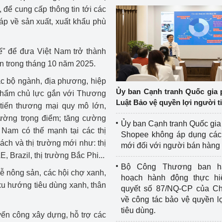
 để cung cấp thông tin tới các
áp về sản xuất, xuất khẩu phù
" để đưa Việt Nam trở thành
ền trong tháng 10 năm 2025.
ác bộ ngành, địa phương, hiệp
Ủy ban Cạnh tranh Quốc gia 
 phẩm chủ lực gắn với Thương
Luật Bảo vệ quyền lợi người t
c tiến thương mại quy mô lớn,
rường trọng điểm; tăng cường
Ủy ban Cạnh tranh Quốc gia
 Nam có thế mạnh tại các thị
Shopee không áp dụng các 
ch và thị trường mới như: thị
mới đối với người bán hàng
 Brazil, thị trường Bắc Phi...
Bộ Công Thương ban h
 lễ nông sản, các hội chợ xanh,
hoạch hành động thực hi
 xu hướng tiêu dùng xanh, thân
quyết số 87/NQ-CP của Ch
về công tác bảo vệ quyền l
tiêu dùng.
ến công xây dựng, hỗ trợ các