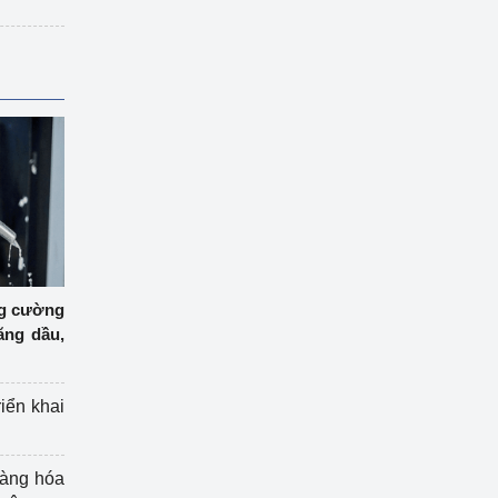
ng cường
ăng dầu,
riển khai
hàng hóa