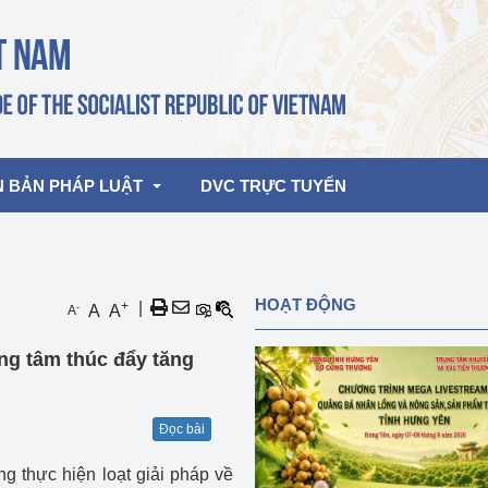
N BẢN PHÁP LUẬT
DVC TRỰC TUYẾN
bản pháp quy
Hoạt động của lãnh đạo Đảng, Nhà 
HOẠT ĐỘNG
+
|
-
A
A
A
nước
ghiệp, Thương 
bản điều hành
ng tâm thúc đẩy tăng
am 2026
Hoạt động của Lãnh đạo Bộ
bản hợp nhất
Hoạt động của các đơn vị
Đọc bài
rưởng
 thực hiện loạt giải pháp về