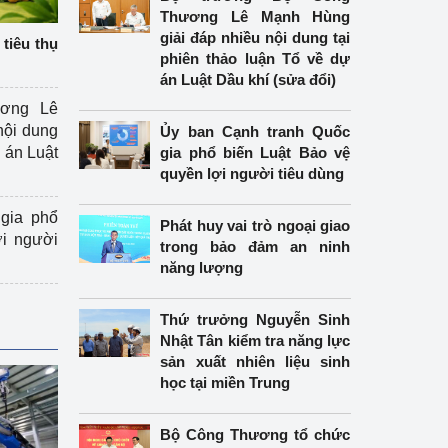
Thương Lê Mạnh Hùng
giải đáp nhiều nội dung tại
tiêu thụ
phiên thảo luận Tổ về dự
án Luật Dầu khí (sửa đổi)
ương Lê
nội dung
Ủy ban Cạnh tranh Quốc
án Luật
gia phổ biến Luật Bảo vệ
quyền lợi người tiêu dùng
gia phổ
Phát huy vai trò ngoại giao
ợi người
trong bảo đảm an ninh
năng lượng
Thứ trưởng Nguyễn Sinh
Nhật Tân kiểm tra năng lực
sản xuất nhiên liệu sinh
học tại miền Trung
Bộ Công Thương tổ chức