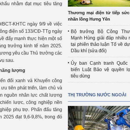
khẩu nhằm đạt mục tiêu tăng
 luận
Họp báo
Thương mại điện tử tiếp sức 
Thông cáo báo chí
nhãn lồng Hưng Yên
/BCT-KHTC ngày 9/9 về việc
Điểm báo
 Công điện số 133/CĐ-TTg ngày
Bộ trưởng Bộ Công Th
Mạnh Hùng giải đáp nhiều 
về đẩy mạnh thực hiện một số
Nông Lâm Thủy sản
tại phiên thảo luận Tổ về dự 
ăng trưởng kinh tế năm 2025.
Dầu khí (sửa đổi)
ương yêu cầu Thủ trưởng các
n lực
vụ sau.
Ủy ban Cạnh tranh Quốc 
biến Luật Bảo vệ quyền l
 năng lượng
tiêu dùng
Tổ chức kiểm định kỹ thuật an toàn lao 
yển đổi xanh và Khuyến công
động thuộc thẩm quyền quản lý của 
ưu tiên phát triển, làm chủ và
g Thương
Bộ Công Thương
THỊ TRƯỜNG NƯỚC NGOÀI
ển nguồn nhân lực chất lượng
 chiến lược, công nghiệp nền
Công Thương
Tổ chức được cấp GCN đăng ký, hoạt 
ghiệp phụ trợ. Phấn đấu tăng
động kiểm định thiết bị, dụng cụ điện 
làm việc ở môi trường không có nguy 
m 2025 đạt 9,6-9,8%, trong đó
hiểm khí, bụi nổ
tiết kiệm và 
Hiệu quả năng lượng