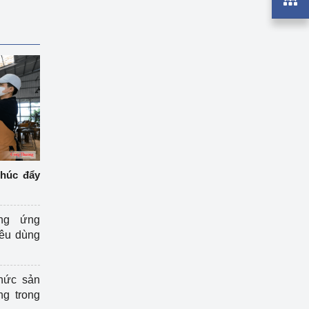
thúc đẩy
ng ứng
iêu dùng
hức sản
ng trong