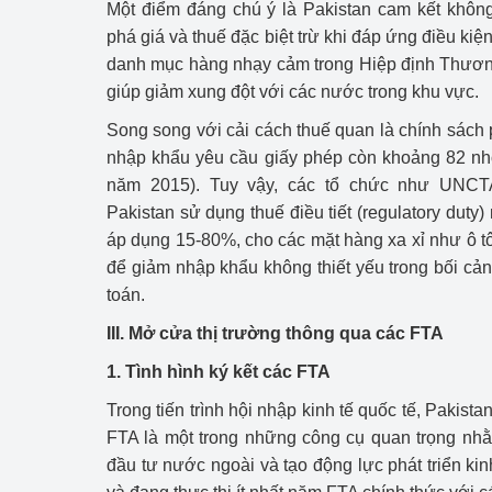
Một điểm đáng chú ý là Pakistan cam kết không
phá giá và thuế đặc biệt trừ khi đáp ứng điều ki
danh mục hàng nhạy cảm trong Hiệp định Thươ
giúp giảm xung đột với các nước trong khu vực.
Song song với cải cách thuế quan là chính sách
nhập khẩu yêu cầu giấy phép còn khoảng 82 n
năm 2015). Tuy vậy, các tổ chức như UNCTA
Pakistan sử dụng thuế điều tiết (regulatory duty)
áp dụng 15-80%, cho các mặt hàng xa xỉ như ô tô,
để giảm nhập khẩu không thiết yếu trong bối c
toán.
III. Mở cửa thị trường thông qua các FTA
1. Tình hình ký kết các FTA
Trong tiến trình hội nhập kinh tế quốc tế, Pakistan
FTA là một trong những công cụ quan trọng nhằ
đầu tư nước ngoài và tạo động lực phát triển ki