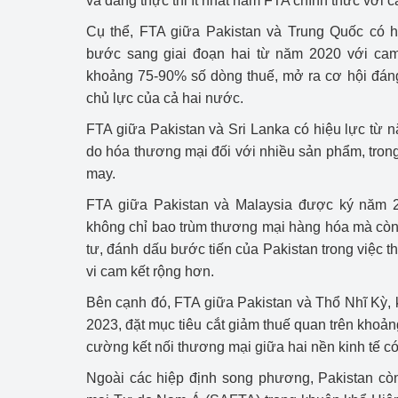
và đang thực thi ít nhất năm FTA chính thức với c
Cụ thể, FTA giữa Pakistan và Trung Quốc có h
bước sang giai đoạn hai từ năm 2020 với cam 
khoảng 75-90% số dòng thuế, mở ra cơ hội đán
chủ lực của cả hai nước.
FTA giữa Pakistan và Sri Lanka có hiệu lực từ 
do hóa thương mại đối với nhiều sản phẩm, trong
may.
FTA giữa Pakistan và Malaysia được ký năm 2
không chỉ bao trùm thương mại hàng hóa mà còn
tư, đánh dấu bước tiến của Pakistan trong việc 
vi cam kết rộng hơn.
Bên cạnh đó, FTA giữa Pakistan và Thổ Nhĩ Kỳ, 
2023, đặt mục tiêu cắt giảm thuế quan trên khoả
cường kết nối thương mại giữa hai nền kinh tế c
Ngoài các hiệp định song phương, Pakistan cò