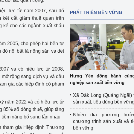
ác đối tác quan trọng.
iệu lực từ năm 2007, sau đó
PHÁT TRIỂN BỀN VỮNG
kết cắt giảm thuế quan trên
g kể cho các ngành xuất khẩu
năm 2005, cho phép hai bên tự
 đó nổi bật là nông sản và dệt
007 và có hiệu lực từ 2008,
Hưng Yên đồng hành cùn
 mở rộng sang dịch vụ và đầu
nghiệp sản xuất bền vững
tham gia các hiệp định có phạm
Xã Đắk Long (Quảng Ngãi) 
ký năm 2022 và có hiệu lực từ
sản xuất, tiêu dùng bền vữn
ng 85% số dòng thuế, giúp tăng
Nhiều địa phương hưở
ó tiềm năng bổ sung lẫn nhau.
chương trình sản xuất và t
n tham gia Hiệp định Thương
bền vững