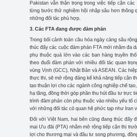
Pakistan vẫn thận trọng trong việc tiếp cận các
từng bước thử nghiệm hội nhập sâu hơn thông 
những đối tác phù hợp.
3. Các FTA đang được đàm phán
Trong bối cảnh toàn cầu hóa ngày càng sâu rộng
thúc đẩy các cuộc đàm phán FTA mới nhằm đa dạ
phụ thuộc quá lớn vào các bạn hàng truyền th
theo đuổi đàm phán với nhiều đối tác quan trọ
vùng Vịnh (GCC), Nhật Bản và ASEAN. Các hiệp 
thực thi, sẽ mở rộng đáng kể khả năng tiếp cận th
tạo thuận lợi cho các ngành công nghiệp chế tạo, 
hạ tầng, đồng thời góp phần thu hút đầu tư trực t
trình đàm phán còn phụ thuộc vào nhiều yếu tố chí
với những đối tác có quan hệ phức tạp như Iran 
Đối với Việt Nam, hai bên cũng đang thúc đẩy
mại Ưu đãi (PTA) nhằm mở rộng tiếp cận thị trườ
lợi cho thương mại và đầu tư song phương, đồn