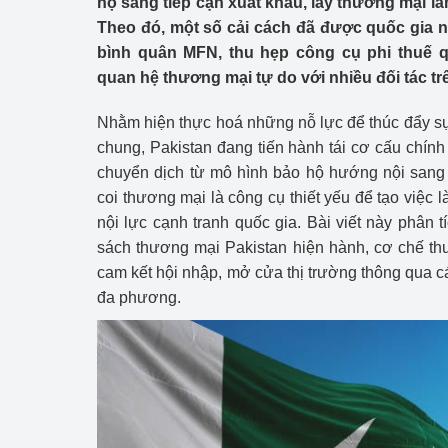
hộ sang tiếp cận xuất khẩu, lấy thương mại là
Công Thương - Công
Theo đó, một số cải cách đã được quốc gia 
bình quân MFN, thu hẹp công cụ phi thuế 
Chuyển đổi số
quan hệ thương mại tự do với nhiều đối tác trê
Lịch sử phát triển
Nhằm hiện thực hoá những nỗ lực để thúc đẩy sự 
Bản tin Thị trường 
chung, Pakistan đang tiến hành tái cơ cấu chí
chuyển dịch từ mô hình bảo hộ hướng nội sang 
Phát triển nguồn nhâ
coi thương mại là công cụ thiết yếu để tạo việc l
nội lực cạnh tranh quốc gia. Bài viết này phân t
Phát triển bền vững
sách thương mại Pakistan hiện hành, cơ chế th
Tổ chức kiểm định
cam kết hội nhập, mở cửa thị trường thông qua
đa phương.
Văn hóa ngành Côn
Tái cơ cấu ngành 
Quản lý thị trường
Sử dụng năng lượng 