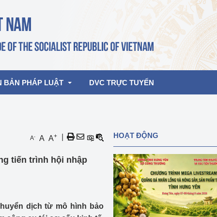
N BẢN PHÁP LUẬT
DVC TRỰC TUYẾN
bản pháp quy
Hoạt động của lãnh đạo Đảng, Nhà 
HOẠT ĐỘNG
+
|
-
A
A
A
nước
ghiệp, Thương 
bản điều hành
g tiến trình hội nhập
am 2026
Hoạt động của Lãnh đạo Bộ
bản hợp nhất
Hoạt động của các đơn vị
rưởng
huyển dịch từ mô hình bảo