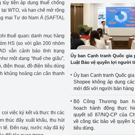
 tùy tiện áp dụng thuế chống
ện tại WTO, và hạn chế mở rộng
ng mại Tự do Nam Á (SAFTA),
 phi thuế quan: danh mục hàng
hóm HS (so với gần 200 nhóm
D vẫn cảnh báo tình trạng
Ủy ban Cạnh tranh Quốc gia 
 như một dạng “thuế che giấu”,
Luật Bảo vệ quyền lợi người t
 điện thoại, đồ điện tiêu dùng
ảnh khủng hoảng cán cân thanh
Ủy ban Cạnh tranh Quốc gia
Shopee không áp dụng các 
mới đối với người bán hàng
Bộ Công Thương ban h
hoạch hành động thực hi
 coi việc ký kết và thực thi các
quyết số 87/NQ-CP của Ch
m thúc đẩy xuất khẩu, thu hút
về công tác bảo vệ quyền l
nh tế. Đến nay, nước này đã ký
tiêu dùng.