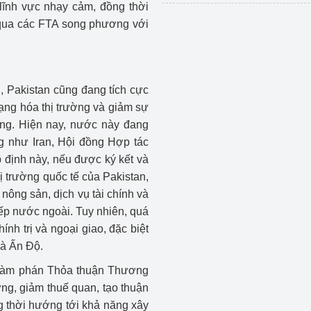
 lĩnh vực nhạy cảm, đồng thời
qua các FTA song phương với
, Pakistan cũng đang tích cực
ng hóa thị trường và giảm sự
ống. Hiện nay, nước này đang
ng như Iran, Hội đồng Hợp tác
định này, nếu được ký kết và
ị trường quốc tế của Pakistan,
nông sản, dịch vụ tài chính và
iếp nước ngoài. Tuy nhiên, quá
nh trị và ngoại giao, đặc biệt
và Ấn Độ.
 đàm phán Thỏa thuận Thương
ng, giảm thuế quan, tạo thuận
g thời hướng tới khả năng xây