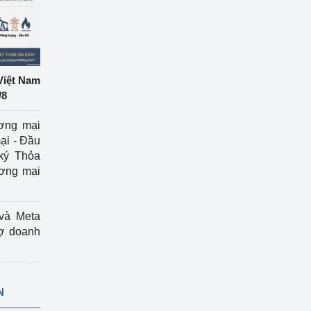
Việt Nam
/8
ương mại
ại - Đầu
ký Thỏa
ương mại
và Meta
rợ doanh
N