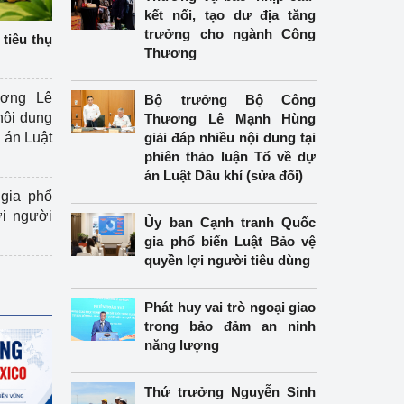
kết nối, tạo dư địa tăng
trưởng cho ngành Công
tiêu thụ
Thương
ương Lê
Bộ trưởng Bộ Công
nội dung
Thương Lê Mạnh Hùng
án Luật
giải đáp nhiều nội dung tại
phiên thảo luận Tổ về dự
án Luật Dầu khí (sửa đổi)
gia phổ
ợi người
Ủy ban Cạnh tranh Quốc
gia phổ biến Luật Bảo vệ
quyền lợi người tiêu dùng
Phát huy vai trò ngoại giao
trong bảo đảm an ninh
năng lượng
Thứ trưởng Nguyễn Sinh