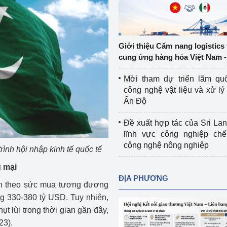
Cơ sở sản xuất, sửa chữa chai chứa 
LPG
 và đổi mới sáng 
Tổ chức huấn luyện, bồi dưỡng 
Giới thiệu Cẩm nang logistics
nghiệp vụ kiểm định kỹ thuật an toàn 
cung ứng hàng hóa Việt Nam -
lao động
Mời tham dự triển lãm qu
Video bảo vệ môi trường
công nghệ vật liệu và xử lý 
Ấn Độ
tưởng của Đảng
Album ảnh bảo vệ môi trường
Đề xuất hợp tác của Sri Lan
ời dân
Văn bản về môi trường
lĩnh vực công nghiệp chế
công nghệ nông nghiệp
rình hội nhập kinh tế quốc tế
Đọc báo giúp bạn
Khu vực miền Bắc
g mại
ài
Khu vực miền Trung
Hiệp định EVFTA
ĐỊA PHƯƠNG
tính theo sức mua tương đương
ớc
Khu vực miền Nam
Thị trường châu Á – châu Phi
 330-380 tỷ USD. Tuy nhiên,
t lùi trong thời gian gần đây,
đưa nghị quyết 
Thị trường châu Âu – châu Mỹ
23).
g vào cuộc sống