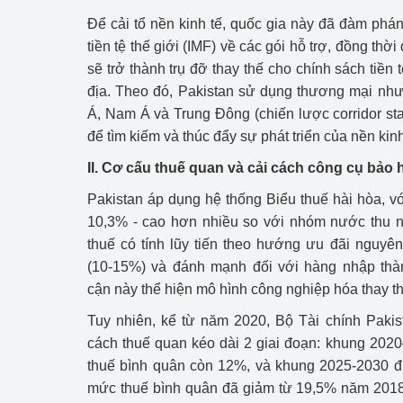
Để cải tổ nền kinh tế, quốc gia này đã đàm phán
Phát triển công nghi
tiền tệ thế giới (IMF) về các gói hỗ trợ, đồng thờ
sẽ trở thành trụ đỡ thay thế cho chính sách tiền 
Phát triển năng lượ
địa. Theo đó, Pakistan sử dụng thương mại như
Á, Nam Á và Trung Đông (chiến lược corridor sta
để tìm kiếm và thúc đẩy sự phát triển của nền kinh
II. Cơ cấu thuế quan và cải cách công cụ bảo 
Pakistan áp dụng hệ thống Biểu thuế hài hòa, 
10,3% - cao hơn nhiều so với nhóm nước thu nh
thuế có tính lũy tiến theo hướng ưu đãi nguyê
(10-15%) và đánh mạnh đối với hàng nhập thà
cận này thể hiện mô hình công nghiệp hóa thay t
Tuy nhiên, kể từ năm 2020, Bộ Tài chính Pakis
cách thuế quan kéo dài 2 giai đoạn: khung 202
thuế bình quân còn 12%, và khung 2025-2030 
mức thuế bình quân đã giảm từ 19,5% năm 201