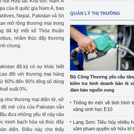
p hội Hợp tác Khu vực Nam Á
gia của 8 quốc gia Nam Á, bao
QUẢN LÝ THỊ TRƯỜNG
dives, Nepal, Pakistan và Sri
stan mở rộng thương mại trong
ũng đã ký một số Thỏa thuận
itius, nhằm thúc đẩy thương
ạnh chung.
kistan đã ký có sự khác biệt
 cao đối với thương mại hàng
Bộ Công Thương yêu cầu tă
 từ 60% đến 90% tổng số dòng
kiểm tra kinh doanh bán lẻ x
thuế suất 0%.
đảm bảo nguồn cung
ống như thương mại điện tử, sở
Thông tin mới về tình hình t
c độ mở cửa của Pakistan vẫn
xăng sinh học E10
 đầu đưa những yếu tố này vào
ệc minh bạch hóa và thúc đẩy
Lạng Sơn: Tiêu hủy nhiều 
xâm phạm quyền sở hữu trí 
oàn diện. Điều này cho thấy