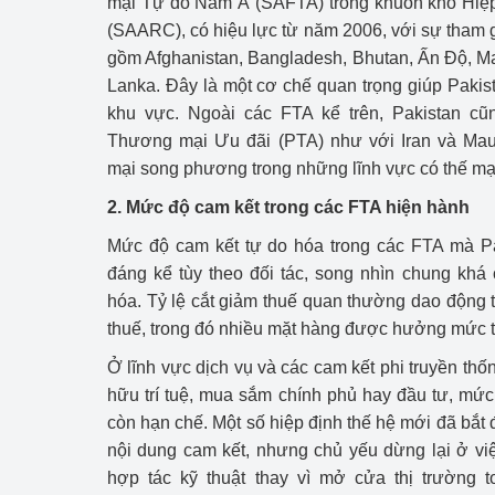
mại Tự do Nam Á (SAFTA) trong khuôn khổ Hiệ
(SAARC), có hiệu lực từ năm 2006, với sự tham 
gồm Afghanistan, Bangladesh, Bhutan, Ấn Độ, Mal
Lanka. Đây là một cơ chế quan trọng giúp Paki
khu vực. Ngoài các FTA kể trên, Pakistan c
Thương mại Ưu đãi (PTA) như với Iran và Maur
mại song phương trong những lĩnh vực có thế m
2. Mức độ cam kết trong các FTA hiện hành
Mức độ cam kết tự do hóa trong các FTA mà Pa
đáng kể tùy theo đối tác, song nhìn chung khá
hóa. Tỷ lệ cắt giảm thuế quan thường dao động
thuế, trong đó nhiều mặt hàng được hưởng mức 
Ở lĩnh vực dịch vụ và các cam kết phi truyền th
hữu trí tuệ, mua sắm chính phủ hay đầu tư, mứ
còn hạn chế. Một số hiệp định thế hệ mới đã bắt
nội dung cam kết, nhưng chủ yếu dừng lại ở vi
hợp tác kỹ thuật thay vì mở cửa thị trường t