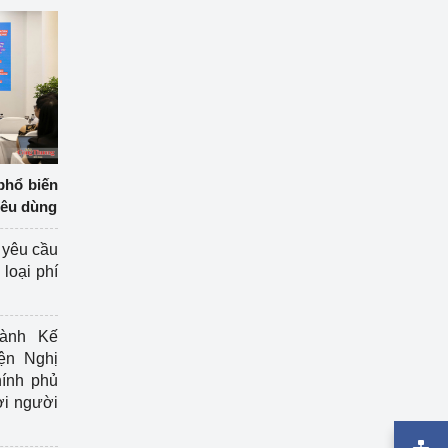
phổ biến
iêu dùng
 yêu cầu
loại phí
ành Kế
ện Nghị
ính phủ
ợi người