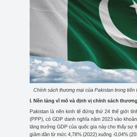
hiệu quả
Khoa học, công nghệ
tạo
Thông báo
Bảo vệ môi trường
Bảo vệ nền tảng tư 
Doanh nghiệp - Ngư
Chính sách thương mại của Pakistan trong tiến t
Xúc tiến thương mại
I. Nền tảng vĩ mô và định vị chính sách thươn
Thị trường nước ngo
Pakistan là nền kinh tế đứng thứ 24 thế giới 
Thị trường trong nư
(PPP), có GDP danh nghĩa năm 2023 vào khoảng
tăng trưởng GDP của quốc gia này cho thấy sự thụ
Ngành Công Thương 
giảm dần từ mức 4,78% (2022) xuống -0,04% (20
Đại hội XIV của Đản