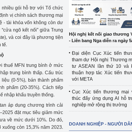
 nhiều gói hỗ trợ với Tổ chức
ệp
Công nghiệp nền tảng
i định vị chính sách thương mại
tệ - tài khóa vốn không còn dư
ng
Chính sách
 “cửa ngõ kết nối” giữa Trung
Hội nghị kết nối giao thương 
te), và coi đây là phương tiện
Sản xuất công nghiệp
- Liên bang Nga diễn ra ngày 5
 tế.
Đại diện Cục Xúc tiến th
hộ
tham dự Hội nghị Thương m
với thuế MFN trung bình ở mức
tư ASEAN lần thứ 10 và 
ập trung bình thấp. Cấu trúc
thuận hợp tác Xúc tiến th
với META
n liệu (0-5%), bán thành phẩm
nh phẩm (20-35%). Cách tiếp
Cục Xúc tiến thương mại 
hế nhập khẩu truyền thống.
thúc đẩy ứng dụng AI hỗ t
nghiệp mở rộng thị trường
tan áp dụng chương trình cải
0–2025 đặt mục tiêu giảm mức
đưa về mức dưới 10%. Do đó,
DOANH NGHIỆP - NGƯỜI DÂ
8 xuống còn 15,3% năm 2023.