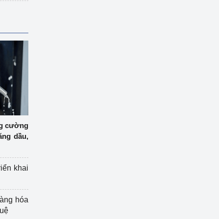
ng cường
ăng dầu,
riển khai
hàng hóa
tuệ