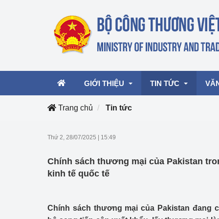
GIỚI THIỆU
TIN TỨC
VĂ
Trang chủ
Tin tức
Lãnh đạo Bộ
Hoạt động
Văn 
Thứ 2, 28/07/2025
|
15:49
Chức năng nhiệm vụ
Giải thưởng Công n
Văn 
Chính sách thương mại của Pakistan tron
mại, Dịch vụ Việt N
Cơ cấu tổ chức
Văn 
kinh tế quốc tế
Công Thương 57
Hoạt động của Bộ t
Chính sách thương mại của Pakistan đang c