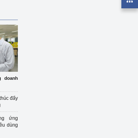
g doanh
thúc đẩy
g
ng ứng
iêu dùng