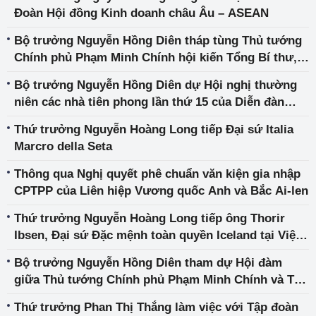
Đoàn Hội đồng Kinh doanh châu Âu – ASEAN
Bộ trưởng Nguyễn Hồng Diên tháp tùng Thủ tướng
Chính phủ Phạm Minh Chính hội kiến Tổng Bí thư,
Chủ tịch Trung Quốc Tập Cận Bình và Chủ tịch
Bộ trưởng Nguyễn Hồng Diên dự Hội nghị thường
Chính hiệp Vương Hộ Ninh
niên các nhà tiên phong lần thứ 15 của Diễn đàn
Kinh tế Thế giới
Thứ trưởng Nguyễn Hoàng Long tiếp Đại sứ Italia
Marcro della Seta
Thông qua Nghị quyết phê chuẩn văn kiện gia nhập
CPTPP của Liên hiệp Vương quốc Anh và Bắc Ai-len
Thứ trưởng Nguyễn Hoàng Long tiếp ông Thorir
Ibsen, Đại sứ Đặc mệnh toàn quyền Iceland tại Việt
Nam
Bộ trưởng Nguyễn Hồng Diên tham dự Hội đàm
giữa Thủ tướng Chính phủ Phạm Minh Chính và Thủ
tướng Quốc vụ viện Trung Quốc Lý Cường
Thứ trưởng Phan Thị Thắng làm việc với Tập đoàn