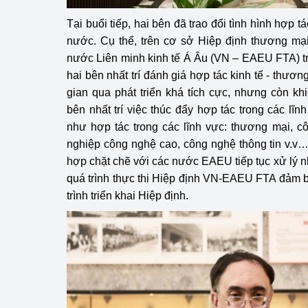
Tại buổi tiếp, hai bên đã trao đổi tình hình hợp t
nước. Cụ thể, trên cơ sở Hiệp định thương mạ
nước Liên minh kinh tế Á Âu (VN – EAEU FTA) tr
hai bên nhất trí đánh giá hợp tác kinh tế - thươn
gian qua phát triển khá tích cực, nhưng còn kh
bên nhất trí việc thúc đẩy hợp tác trong các lĩ
như hợp tác trong các lĩnh vực: thương mại, c
nghiệp công nghệ cao, công nghệ thông tin v.v
hợp chặt chẽ với các nước EAEU tiếp tục xử lý
quá trình thực thi Hiệp định VN-EAEU FTA đảm 
trình triển khai Hiệp định.