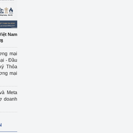
Việt Nam
/8
ương mại
ại - Đầu
ký Thỏa
ương mại
và Meta
rợ doanh
N