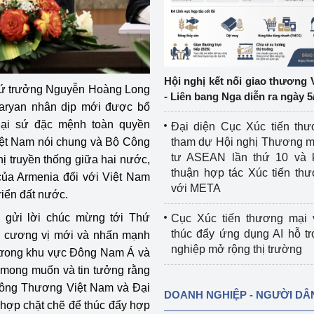
ệp
Công nghiệp nền tảng
ng
Chính sách
Hội nghị kết nối giao thương 
hứ trưởng Nguyễn Hoàng Long
Sản xuất công nghiệp
- Liên bang Nga diễn ra ngày 5
saryan nhân dịp mới được bổ
Đại sứ đặc mệnh toàn quyền
Đại diện Cục Xúc tiến th
iệt Nam nói chung và Bộ Công
tham dự Hội nghị Thương m
tư ASEAN lần thứ 10 và 
ị truyền thống giữa hai nước,
thuận hợp tác Xúc tiến th
của Armenia đối với Việt Nam
với META
riển đất nước.
 gửi lời chúc mừng tới Thứ
Cục Xúc tiến thương mại 
thúc đẩy ứng dụng AI hỗ t
 cương vị mới và nhấn mạnh
nghiệp mở rộng thị trường
g trong khu vực Đông Nam Á và
 mong muốn và tin tưởng rằng
Công Thương Việt Nam và Đại
DOANH NGHIỆP - NGƯỜI DÂ
 hợp chặt chẽ để thúc đẩy hợp