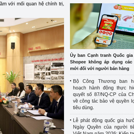
tầm với mối quan hệ chính trị,
Ủy ban Cạnh tranh Quốc gia
Shopee không áp dụng các 
mới đối với người bán hàng
Bộ Công Thương ban h
hoạch hành động thực hi
quyết số 87/NQ-CP của Ch
về công tác bảo vệ quyền l
tiêu dùng.
Lễ phát động quốc gia hư
Ngày Quyền của người ti
Việt Nam năm 2026: Kiến t