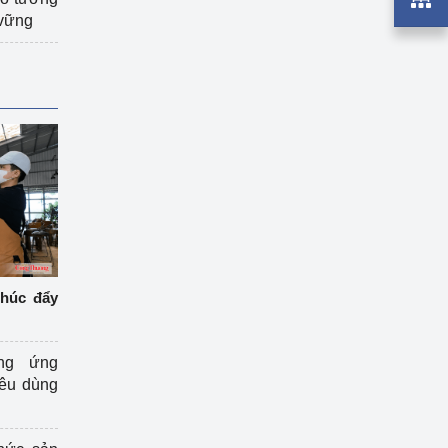
 vững
thúc đẩy
ng ứng
iêu dùng