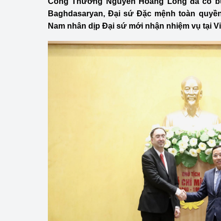
Công Thương Nguyễn Hoàng Long đã có buổ
Công Thương - Công
Baghdasaryan, Đại sứ Đặc mệnh toàn quyền 
Nam nhân dịp Đại sứ mới nhận nhiệm vụ tại V
Chuyển đổi số
Lịch sử phát triển
Bản tin Thị trường 
Phát triển nguồn nhâ
Phát triển bền vững
Tổ chức kiểm định
Văn hóa ngành Côn
Tái cơ cấu ngành 
Quản lý thị trường
Sử dụng năng lượng 