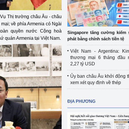
Cơ sở sản xuất, sửa chữa chai chứa 
LPG
 Vụ Thị trường châu Âu - châu
 và đổi mới sáng 
 mại; về phía Armenia có Ngài
Tổ chức huấn luyện, bồi dưỡng 
nghiệp vụ kiểm định kỹ thuật an toàn 
 toàn quyền nước Cộng hoà
Singapore tăng cường kiểm 
lao động
sứ quán Armenia tại Việt Nam.
phát bằng chính sách tiền tệ
Video bảo vệ môi trường
Việt Nam - Argentina: Ki
thương mại 6 tháng đầu 
tưởng của Đảng
Album ảnh bảo vệ môi trường
2,27 tỷ USD
ời dân
Văn bản về môi trường
Ủy ban châu Âu khởi động 
xem xét quy định về thép
Đọc báo giúp bạn
Khu vực miền Bắc
ài
Khu vực miền Trung
Hiệp định EVFTA
ĐỊA PHƯƠNG
ớc
Khu vực miền Nam
Thị trường châu Á – châu Phi
đưa nghị quyết 
Thị trường châu Âu – châu Mỹ
g vào cuộc sống