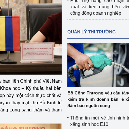
Phú Thọ nâng cao nhận t
xuất và tiêu dùng bền vữ
cộng đồng doanh nghiệp
QUẢN LÝ THỊ TRƯỜNG
y ban liên Chính phủ Việt Nam
Khoa học – Kỹ thuật, hai bên
Bộ Công Thương yêu cầu tă
họp này một cách thực chất và
kiểm tra kinh doanh bán lẻ x
ryan thay mặt cho Bộ Kinh tế
đảm bảo nguồn cung
oàng Long sang thăm và tham
Thông tin mới về tình hình t
xăng sinh học E10