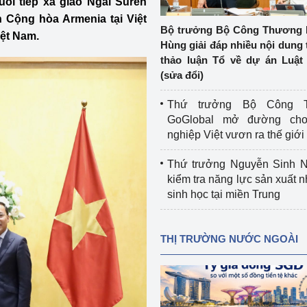
i tiếp xã giao Ngài Suren
 luận
Họp báo
Cộng hòa Armenia tại Việt
Bộ trưởng Bộ Công Thương 
iệt Nam.
Thông cáo báo chí
Hùng giải đáp nhiều nội dung 
thảo luận Tổ về dự án Luật 
Điểm báo
(sửa đổi)
Nông Lâm Thủy sản
Thứ trưởng Bộ Công T
GoGlobal mở đường ch
n lực
nghiệp Việt vươn ra thế giới
Thứ trưởng Nguyễn Sinh N
kiểm tra năng lực sản xuất n
Tổ chức kiểm định kỹ thuật an toàn lao 
sinh học tại miền Trung
động thuộc thẩm quyền quản lý của 
g Thương
Bộ Công Thương
THỊ TRƯỜNG NƯỚC NGOÀI
Công Thương
Tổ chức được cấp GCN đăng ký, hoạt 
động kiểm định thiết bị, dụng cụ điện 
làm việc ở môi trường không có nguy 
hiểm khí, bụi nổ
tiết kiệm và 
Hiệu quả năng lượng