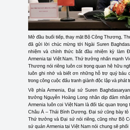
Phát triển công nghi
Phát triển năng lượ
Mở đầu buổi tiếp, thay mặt Bộ Công Thương, T
đã gửi lời chúc mừng tới Ngài Suren Baghda
nhiệm và chính thức bắt đầu nhiệm kỳ làm 
Armenia tại Việt Nam. Thứ trưởng nhấn mạnh V
Thương nói riêng luôn coi trọng quan hệ hữu ngh
luôn ghi nhớ và biết ơn những hỗ trợ quý báu 
trong công cuộc đấu tranh giành độc lập và phát t
Về phía Armenia, Đại sứ Suren Baghdasaryan
trưởng Nguyễn Hoàng Long nhân dịp đảm nhận
Armenia luôn coi Việt Nam là đối tác quan trọn
Châu Á – Thái Bình Dương. Đại sứ cũng bày tỏ
Thứ trưởng và Đại sứ nói riêng, cũng như Bộ 
sứ quán Armenia tại Việt Nam nói chung sẽ phối