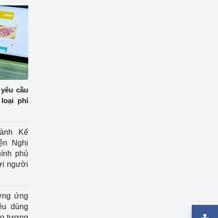
 yêu cầu
loại phí
ành Kế
ện Nghị
ính phủ
ợi người
ởng ứng
êu dùng
ạo tương