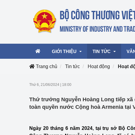
GIỚI THIỆU
TIN TỨC
VĂ
Trang chủ
Tin tức
Hoạt động
Hoạt đ
Lãnh đạo Bộ
Hoạt động
Văn 
Thứ 6, 21/06/2024
|
18:00
Chức năng nhiệm vụ
Giải thưởng Công n
Văn 
Thứ trưởng Nguyễn Hoàng Long tiếp xã 
mại, Dịch vụ Việt N
Cơ cấu tổ chức
Văn 
toàn quyền nước Cộng hoà Armenia tại 
Công Thương 57
Hoạt động của Bộ t
Ngày 20 tháng 6 năm 2024, tại trụ sở Bộ C