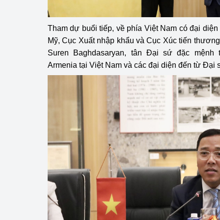
hiệu quả
Tham dự buổi tiếp, về phía Việt Nam có đại diện
Khoa học, công nghệ
tạo
Mỹ, Cục Xuất nhập khẩu và Cục Xúc tiến thương
Suren Baghdasaryan, tân Đại sứ đặc mệnh
Thông báo
Armenia tại Việt Nam và các đại diện đến từ Đại 
Bảo vệ môi trường
Bảo vệ nền tảng tư 
Doanh nghiệp - Ngư
Xúc tiến thương mại
Thị trường nước ngo
Thị trường trong nư
Ngành Công Thương 
Đại hội XIV của Đản