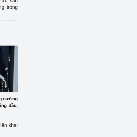
hức sản
ng trong
ng cường
ăng dầu,
riển khai