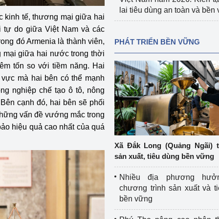
lai tiêu dùng an toàn và bền
ác kinh tế, thương mại giữa hai
i tự do giữa Việt Nam và các
ong đó Armenia là thành viên,
PHÁT TRIỂN BỀN VỮNG
g mại giữa hai nước trong thời
iêm tốn so với tiềm năng. Hai
nh vực mà hai bên có thể mạnh
ông nghiệp chế tạo ô tô, nông
…Bên cạnh đó, hai bên sẽ phối
 những vấn đề vướng mắc trong
bảo hiệu quả cao nhất của quá
Xã Đắk Long (Quảng Ngãi) 
sản xuất, tiêu dùng bền vững
Nhiều địa phương hưở
chương trình sản xuất và t
bền vững