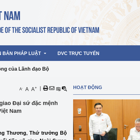
N BẢN PHÁP LUẬT
DVC TRỰC TUYẾN
ộng của Lãnh đạo Bộ
bản pháp quy
Hoạt động của lãnh đạo Đảng, Nhà 
HOẠT ĐỘNG
+
|
-
A
A
A
nước
ghiệp, Thương 
bản điều hành
giao Đại sứ đặc mệnh
am 2026
Hoạt động của Lãnh đạo Bộ
bản hợp nhất
Việt Nam
Hoạt động của các đơn vị
rưởng
ông Thương, Thứ trưởng Bộ