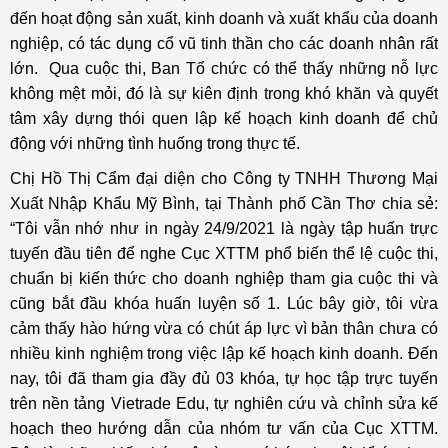
đến hoạt động sản xuất, kinh doanh và xuất khẩu của doanh
nghiệp, có tác dụng cổ vũ tinh thần cho các doanh nhân rất
lớn. Qua cuộc thi, Ban Tổ chức có thể thấy những nỗ lực
không mệt mỏi, đó là sự kiên định trong khó khăn và quyết
tâm xây dựng thói quen lập kế hoạch kinh doanh để chủ
động với những tình huống trong thực tế.
Chị Hồ Thị Cẩm đại diện cho Công ty TNHH Thương Mại
Xuất Nhập Khẩu Mỹ Bình, tại Thành phố Cần Thơ chia sẻ:
“Tôi vẫn nhớ như in ngày 24/9/2021 là ngày tập huấn trực
tuyến đầu tiên để nghe Cục XTTM phổ biến thể lệ cuộc thi,
chuẩn bị kiến thức cho doanh nghiệp tham gia cuộc thi và
cũng bắt đầu khóa huấn luyện số 1. Lúc bây giờ, tôi vừa
cảm thấy hào hứng vừa có chút áp lực vì bản thân chưa có
nhiều kinh nghiệm trong việc lập kế hoạch kinh doanh. Đến
nay, tôi đã tham gia đầy đủ 03 khóa, tự học tập trực tuyến
trên nền tảng Vietrade Edu, tự nghiên cứu và chỉnh sửa kế
hoạch theo hướng dẫn của nhóm tư vấn của Cục XTTM.