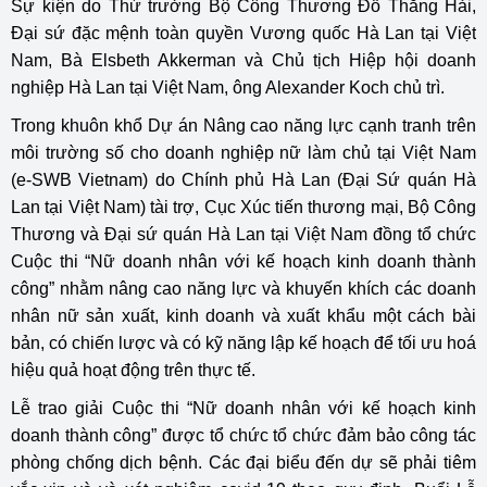
Sự kiện do Thứ trưởng Bộ Công Thương Đỗ Thắng Hải,
Đại sứ đặc mệnh toàn quyền Vương quốc Hà Lan tại Việt
Nam, Bà Elsbeth Akkerman và Chủ tịch Hiệp hội doanh
nghiệp Hà Lan tại Việt Nam, ông Alexander Koch chủ trì.
Trong khuôn khổ Dự án Nâng cao năng lực cạnh tranh trên
môi trường số cho doanh nghiệp nữ làm chủ tại Việt Nam
(e-SWB Vietnam) do Chính phủ Hà Lan (Đại Sứ quán Hà
Lan tại Việt Nam) tài trợ, Cục Xúc tiến thương mại, Bộ Công
Thương và Đại sứ quán Hà Lan tại Việt Nam đồng tổ chức
Cuộc thi “Nữ doanh nhân với kế hoạch kinh doanh thành
công” nhằm nâng cao năng lực và khuyến khích các doanh
nhân nữ sản xuất, kinh doanh và xuất khẩu một cách bài
bản, có chiến lược và có kỹ năng lập kế hoạch để tối ưu hoá
hiệu quả hoạt động trên thực tế.
Lễ trao giải Cuộc thi “Nữ doanh nhân với kế hoạch kinh
doanh thành công” được tổ chức tổ chức đảm bảo công tác
phòng chống dịch bệnh. Các đại biểu đến dự sẽ phải tiêm