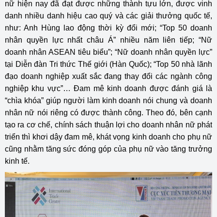
nữ hiện nay đã đạt được những thành tựu lớn, được vinh
danh nhiều danh hiệu cao quý và các giải thưởng quốc tế,
như: Anh Hùng lao động thời kỳ đổi mới; “Top 50 doanh
nhân quyền lực nhất châu Á” nhiều năm liên tiếp; “Nữ
doanh nhân ASEAN tiêu biểu”; “Nữ doanh nhân quyền lực”
tại Diễn đàn Tri thức Thế giới (Hàn Quốc); “Top 50 nhà lãnh
đạo doanh nghiệp xuất sắc đang thay đổi các ngành công
nghiệp khu vực”… Đam mê kinh doanh được đánh giá là
“chìa khóa” giúp người làm kinh doanh nói chung và doanh
nhân nữ nói riêng có được thành công. Theo đó, bên cạnh
tạo ra cơ chế, chính sách thuận lợi cho doanh nhân nữ phát
triển thì khơi dậy đam mê, khát vọng kinh doanh cho phụ nữ
cũng nhằm tăng sức đóng góp của phụ nữ vào tăng trưởng
kinh tế.