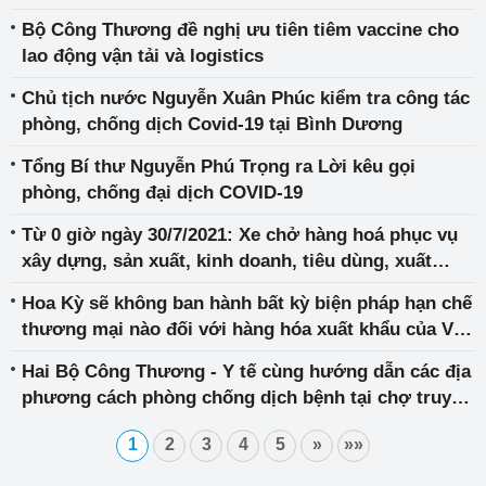
Bộ Công Thương đề nghị ưu tiên tiêm vaccine cho
lao động vận tải và logistics
Chủ tịch nước Nguyễn Xuân Phúc kiểm tra công tác
phòng, chống dịch Covid-19 tại Bình Dương
Tổng Bí thư Nguyễn Phú Trọng ra Lời kêu gọi
phòng, chống đại dịch COVID-19
Từ 0 giờ ngày 30/7/2021: Xe chở hàng hoá phục vụ
xây dựng, sản xuất, kinh doanh, tiêu dùng, xuất
nhập khẩu có mã QR Code sẽ không bị kiểm tra
Hoa Kỳ sẽ không ban hành bất kỳ biện pháp hạn chế
thương mại nào đối với hàng hóa xuất khẩu của Việt
Nam
Hai Bộ Công Thương - Y tế cùng hướng dẫn các địa
phương cách phòng chống dịch bệnh tại chợ truyền
thống
1
2
3
4
5
»
»»