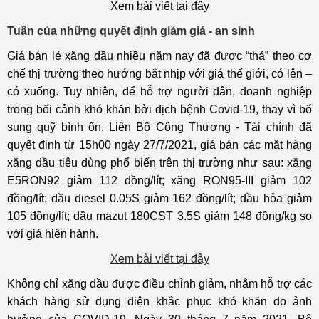
Xem bài viết tại đây
Tuần của những quyết định giảm giá - an sinh
Giá bán lẻ xăng dầu nhiều năm nay đã được “thả” theo cơ
chế thị trường theo hướng bắt nhịp với giá thế giới, có lên –
có xuống. Tuy nhiên, để hỗ trợ người dân, doanh nghiệp
trong bối cảnh khó khăn bởi dịch bệnh Covid-19, thay vì bổ
sung quỹ bình ổn, Liên Bộ Công Thương - Tài chính đã
quyết định từ 15h00 ngày 27/7/2021, giá bán các mặt hàng
xăng dầu tiêu dùng phổ biến trên thị trường như sau: xăng
E5RON92 giảm 112 đồng/lít; xăng RON95-III giảm 102
đồng/lít; dầu diesel 0.05S giảm 162 đồng/lít; dầu hỏa giảm
105 đồng/lít; dầu mazut 180CST 3.5S giảm 148 đồng/kg so
với giá hiện hành.
Xem bài viết tại đây
Không chỉ xăng dầu được điều chỉnh giảm, nhằm hỗ trợ các
khách hàng sử dụng điện khắc phục khó khăn do ảnh