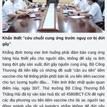
Khẩn thiết “cứu chuỗi cung ứng trước nguy cơ bị đứt
gãy”
Khẳng định trong mọi tình huống phải đảm bảo cung ứng
hàng hóa thiết yếu cho người dân, không để xảy ra tình
trạng đứt gãy sản xuất, đứt gãy nguồn cung ứng, Bộ Công
Thương đã liên tiếp có những đề xuất “cần ưu tiên” tiêm
vaccine cho hệ thống phân phối bán lẻ, ưu tiên tiêm vaccine
cho lực lượng tuyến đầu… Trên tinh thần nhất quán quan
điểm này, ngày 30/7, Thứ trưởng Bộ Công Thương Đỗ
Thắng Hải đã ký văn bản hoả tốc số 4580/BCT-CN đề nghị
các địa phương ưu tiên tiêm vaccine cho lái xe, người lao
động ngành vận tải và logistics nhằm không để đứt gãy