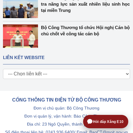
tra năng lực sản xuất nhiên liệu sinh học
tại miền Trung
Bộ Công Thương tổ chức Hội nghị Cán bộ
chủ chốt về công tác cán bộ
LIÊN KẾT WEBSITE
CỔNG THÔNG TIN ĐIỆN TỬ BỘ CÔNG THƯƠNG
Đơn vị chủ quản: Bộ Công Thương
Đơn vị quản lý, vận hành: Báo Công Thương
Hỏi đáp Xăng E10
Địa chỉ: 23 Ngô Quyền, thành phố Hà Nội.
Số điện thoại liên hệ: 0243.936.6400/ Email: BaoCT@moit.gov.vn