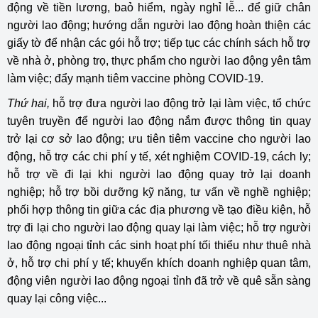
động về tiền lương, baỏ hiểm, ngày nghỉ lễ... để giữ chân
người lao động; hướng dẫn người lao động hoàn thiện các
giấy tờ để nhận các gói hỗ trợ; tiếp tục các chính sách hỗ trợ
về nhà ở, phòng trọ, thực phẩm cho người lao động yên tâm
làm việc; đẩy mạnh tiêm vaccine phòng COVID-19.
Thứ hai,
hỗ trợ đưa người lao động trở lại làm việc, tổ chức
tuyên truyền để người lao động nắm được thông tin quay
trở lại cơ sở lao động; ưu tiên tiêm vaccine cho người lao
động, hỗ trợ các chi phí y tế, xét nghiệm COVID-19, cách ly;
hỗ trợ về đi lại khi người lao động quay trở lại doanh
nghiệp; hỗ trợ bồi dưỡng kỹ năng, tư vấn về nghề nghiệp;
phối hợp thông tin giữa các địa phương về tạo điều kiện, hỗ
trợ đi lại cho người lao động quay lại làm việc; hỗ trợ người
lao động ngoại tỉnh các sinh hoạt phí tối thiểu như thuê nhà
ở, hỗ trợ chi phí y tế; khuyến khích doanh nghiệp quan tâm,
động viên người lao động ngoại tỉnh đã trở về quê sẵn sàng
quay lại công việc...