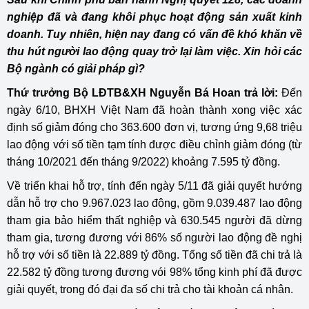
nghiệp đã và đang khôi phục hoạt động sản xuất kinh
doanh. Tuy nhiên, hiện nay đang có vấn đề khó khăn về
thu hút người lao động quay trở lại làm việc. Xin hỏi các
Bộ ngành có giải pháp gì?
Thứ trưởng Bộ LĐTB&XH Nguyễn Bá Hoan trả lời:
Đến
ngày 6/10, BHXH Việt Nam đã hoàn thành xong việc xác
định số giảm đóng cho 363.600 đơn vị, tương ứng 9,68 triệu
lao động với số tiền tạm tính được điều chỉnh giảm đóng (từ
tháng 10/2021 đến tháng 9/2022) khoảng 7.595 tỷ đồng.
Về triển khai hỗ trợ, tính đến ngày 5/11 đã giải quyết hướng
dẫn hỗ trợ cho 9.967.023 lao động, gồm 9.039.487 lao động
tham gia bảo hiểm thất nghiệp và 630.545 người đã dừng
tham gia, tương đương với 86% số người lao động đề nghị
hỗ trợ với số tiền là 22.889 tỷ đồng. Tổng số tiền đã chi trả là
22.582 tỷ đồng tương đương vói 98% tổng kinh phí đã được
giải quyết, trong đó đại đa số chi trả cho tài khoản cá nhân.