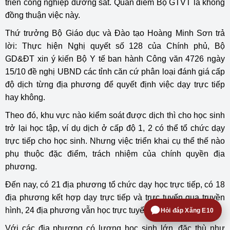
triển công nghiệp đường sắt. Quan điểm Bộ GTVT là không
đồng thuận việc này.
Thứ trưởng Bộ Giáo dục và Đào tạo Hoàng Minh Sơn trả
lời: Thực hiện Nghị quyết số 128 của Chính phủ, Bộ
GD&ĐT xin ý kiến Bộ Y tế ban hành Công văn 4726 ngày
15/10 đề nghị UBND các tỉnh căn cứ phân loại đánh giá cấp
độ dịch từng địa phương để quyết định việc dạy trực tiếp
hay không.
Theo đó, khu vực nào kiểm soát được dịch thì cho học sinh
trở lại học tập, ví dụ dịch ở cấp độ 1, 2 có thể tổ chức dạy
trực tiếp cho học sinh. Nhưng việc triển khai cụ thể thế nào
phụ thuộc đặc điểm, trách nhiệm của chính quyền địa
phương.
Đến nay, có 21 địa phương tổ chức dạy học trực tiếp, có 18
địa phương kết hợp dạy trực tiếp và trực tuyến qua truyền
hình, 24 địa phương vẫn học trực tuyến qua truyền hình.
Hỏi đáp Xăng E10
Với các địa phương có lượng học sinh lớn, đặc thù như