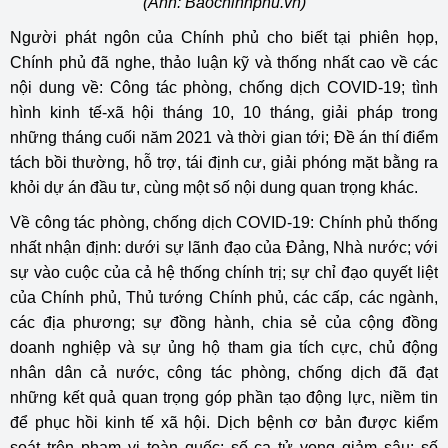
(Ảnh: Baochinhphu.vn)
Người phát ngôn của Chính phủ cho biết tại phiên họp,
Chính phủ đã nghe, thảo luận kỹ và thống nhất cao về các
nội dung về: Công tác phòng, chống dịch COVID-19; tình
hình kinh tế-xã hội tháng 10, 10 tháng, giải pháp trong
những tháng cuối năm 2021 và thời gian tới; Đề án thí điểm
tách bồi thường, hỗ trợ, tái định cư, giải phóng mặt bằng ra
khỏi dự án đầu tư, cùng một số nội dung quan trọng khác.
Về công tác phòng, chống dịch COVID-19: Chính phủ thống
nhất nhận định: dưới sự lãnh đạo của Đảng, Nhà nước; với
sự vào cuộc của cả hệ thống chính trị; sự chỉ đạo quyết liệt
của Chính phủ, Thủ tướng Chính phủ, các cấp, các ngành,
các địa phương; sự đồng hành, chia sẻ của cộng đồng
doanh nghiệp và sự ủng hộ tham gia tích cực, chủ động
nhân dân cả nước, công tác phòng, chống dịch đã đạt
những kết quả quan trọng góp phần tạo động lực, niềm tin
để phục hồi kinh tế xã hội. Dịch bệnh cơ bản được kiểm
soát trên phạm vi toàn quốc; số ca tử vong giảm sâu; số