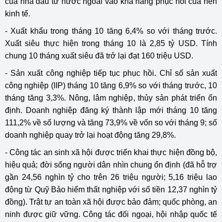
của nhà đầu tư nước ngoài vào khả năng phục hồi của nền
kinh tế.
- Xuất khẩu trong tháng 10 tăng 6,4% so với tháng trước.
Xuất siêu thực hiện trong tháng 10 là 2,85 tỷ USD. Tính
chung 10 tháng xuất siêu đã trở lại đạt 160 triệu USD.
- Sản xuất công nghiệp tiếp tục phục hồi. Chỉ số sản xuất
công nghiệp (IIP) tháng 10 tăng 6,9% so với tháng trước, 10
tháng tăng 3,3%. Nông, lâm nghiệp, thủy sản phát triển ổn
định. Doanh nghiệp đăng ký thành lập mới tháng 10 tăng
111,2% về số lượng và tăng 73,9% về vốn so với tháng 9; số
doanh nghiệp quay trở lại hoạt động tăng 29,8%.
- Công tác an sinh xã hội được triển khai thực hiện đồng bộ,
hiệu quả; đời sống người dân nhìn chung ổn định (đã hỗ trợ
gần 24,56 nghìn tỷ cho trên 26 triệu người; 5,16 triệu lao
động từ Quỹ Bảo hiểm thất nghiệp với số tiền 12,37 nghìn tỷ
đồng). Trật tự an toàn xã hội được bảo đảm; quốc phòng, an
ninh được giữ vững. Công tác đối ngoại, hội nhập quốc tế