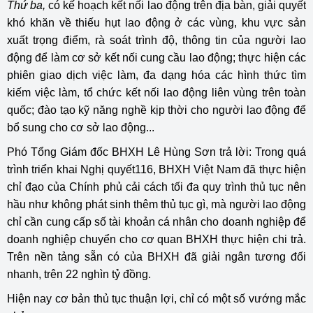
Thứ ba,
có kế hoạch kết nối lao động trên địa bàn, giải quyết
khó khăn về thiếu hụt lao động ở các vùng, khu vực sản
xuất trọng điểm, rà soát trình độ, thông tin của người lao
động để làm cơ sở kết nối cung cầu lao động; thực hiện các
phiên giao dịch việc làm, đa dạng hóa các hình thức tìm
kiếm việc làm, tổ chức kết nối lao động liên vùng trên toàn
quốc; đào tạo kỹ năng nghề kịp thời cho người lao động để
bổ sung cho cơ sở lao động...
Phó Tổng Giám đốc BHXH Lê Hùng Sơn trả lời: Trong quá
trình triển khai Nghị quyết116, BHXH Việt Nam đã thực hiện
chỉ đạo của Chính phủ cải cách tối đa quy trình thủ tục nên
hầu như không phát sinh thêm thủ tục gì, mà người lao động
chỉ cần cung cấp số tài khoản cá nhân cho doanh nghiệp để
doanh nghiệp chuyển cho cơ quan BHXH thực hiện chi trả.
Trên nền tảng sẵn có của BHXH đã giải ngân tương đối
nhanh, trên 22 nghìn tỷ đồng.
Hiện nay cơ bản thủ tục thuận lợi, chỉ có một số vướng mắc