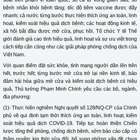
bệnh nhân khỏi bệnh tăng; tốc độ tiêm vaccine được đẩy
nhanh; cả nước từng bước thực hiện thích ứng an toàn, linh
hoạt, kiểm soát hiệu quả dịch bệnh; các hoạt động kinh tế,
xã hội bắt đầu được mở cửa, phục hồi. Tổ chức Y tế Thế
giới đánh giá cao tính hiệu quả, linh hoạt và sự ưu việt trong
cách tiếp cận cũng như các giải pháp phòng chống dịch của
Việt Nam.
Với quan điểm đặt sức khỏe, tính mạng người dân lên trên
hết, trước hết; từng bước mở cửa trở lại nền kinh tế, bảo
đảm hài hòa giữa mở cửa và kiểm soát dịch bệnh có hiệu
quả, Thủ tướng Phạm Minh Chính yêu cầu các bộ, ngành,
địa phương:
(1)- Thực hiện nghiêm Nghị quyết số 128/NQ-CP của Chính
phủ về qui định tạm thời thích ứng an toàn, linh hoạt, kiểm
soát hiệu quả dịch COVID-19. Tiếp tục hoàn thiện Chiến
lược tổng thể phòng, chống dịch bệnh, sớm báo cáo cấp có
thẩm quyền; kịp thời sửa đổi, bổ sung những vấn đề chưa