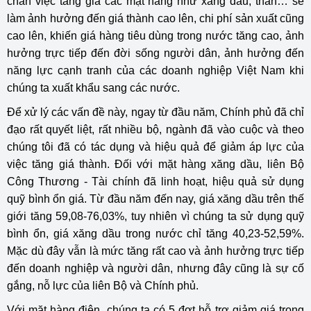
chắn việc tăng giá các mặt hàng như xăng dầu, than… sẽ
làm ảnh hưởng đến giá thành cao lên, chi phí sản xuất cũng
cao lên, khiến giá hàng tiêu dùng trong nước tăng cao, ảnh
hưởng trực tiếp đến đời sống người dân, ảnh hưởng đến
năng lực cạnh tranh của các doanh nghiệp Việt Nam khi
chúng ta xuất khẩu sang các nước.
Để xử lý các vấn đề này, ngay từ đầu năm, Chính phủ đã chỉ
đạo rất quyết liệt, rất nhiều bộ, ngành đã vào cuộc và theo
chúng tôi đã có tác dụng và hiệu quả để giảm áp lực của
việc tăng giá thành. Đối với mặt hàng xăng dầu, liên Bộ
Công Thương - Tài chính đã linh hoạt, hiệu quả sử dụng
quỹ bình ổn giá. Từ đầu năm đến nay, giá xăng dầu trên thế
giới tăng 59,08-76,03%, tuy nhiên vì chúng ta sử dụng quỹ
bình ổn, giá xăng dầu trong nước chỉ tăng 40,23-52,59%.
Mặc dù đây vẫn là mức tăng rất cao và ảnh hưởng trực tiếp
đến doanh nghiệp và người dân, nhưng đây cũng là sự cố
gắng, nỗ lực của liên Bộ và Chính phủ.
Với mặt hàng điện, chúng ta có 5 đợt hỗ trợ giảm giá trong