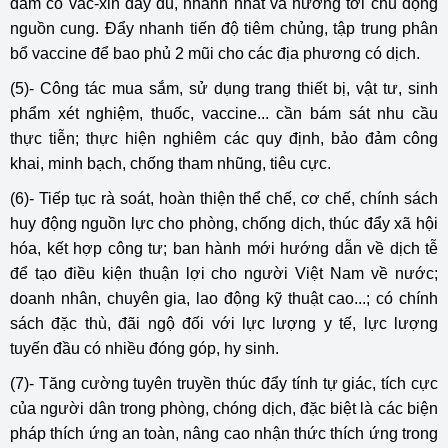
đảm có vắc-xin đầy đủ, nhanh nhất và hướng tới chủ động
nguồn cung. Đẩy nhanh tiến độ tiêm chủng, tập trung phân
bổ vaccine để bao phủ 2 mũi cho các địa phương có dịch.
(5)- Công tác mua sắm, sử dụng trang thiết bị, vật tư, sinh
phẩm xét nghiệm, thuốc, vaccine... cần bám sát nhu cầu
thực tiễn; thực hiện nghiêm các quy định, bảo đảm công
khai, minh bạch, chống tham nhũng, tiêu cực.
(6)- Tiếp tục rà soát, hoàn thiện thể chế, cơ chế, chính sách
huy động nguồn lực cho phòng, chống dịch, thúc đẩy xã hội
hóa, kết hợp công tư; ban hành mới hướng dẫn về dịch tễ
để tạo điều kiện thuận lợi cho người Việt Nam về nước;
doanh nhân, chuyên gia, lao động kỹ thuật cao...; có chính
sách đặc thù, đãi ngộ đối với lực lượng y tế, lực lượng
tuyến đầu có nhiều đóng góp, hy sinh.
(7)- Tăng cường tuyên truyền thúc đẩy tính tự giác, tích cực
của người dân trong phòng, chóng dịch, đặc biệt là các biện
pháp thích ứng an toàn, nâng cao nhận thức thích ứng trong