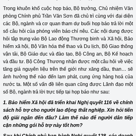
Trong khuôn khổ cuộc họp báo, Bộ trưởng, Chủ nhiệm Văn
phòng Chính phủ Trần Văn Sơn đã chủ trì cùng với đại diện
các Bộ, ngành và cơ quan tham dự buổi họp báo trả lời một
số câu hỏi của phóng viên báo chí nêu. Các nội dung được
hỏi tập trung vào Bộ Lao động Thương binh và Xã hội, Bảo
hiểm xã hội, Bộ Văn hóa thể thao và Du lịch, Bộ Giao thông
vận tải, Bộ Giáo dục và đào tạo, Bộ Công an, Bộ Kế hoạch
và đầu tư. Bộ Công Thương nhận được một câu hỏi về việc
tăng giá nguyên liệu trên thế giới như xăng dầu, than… sẽ
ảnh hưởng thế nào đến lạm phát, cung ứng hàng hoá của
nước ta. Một số vấn đề liên quan cũng được Lãnh đạo một
số Bộ, ngành trả lời trực tiếp tại họp báo như sau:
1. Bảo hiểm Xã hội đã triển khai Nghị quyết 116 về chính
sách hỗ trợ cho người lao động thất nghiệp. Xin hỏi tiến
độ giải ngân đến đâu? Làm thế nào để người dân tiếp
cận những gói hỗ trợ này tốt hơn?
Sau khi Chính phủ ban hành Nghị quyết 128, các doanh