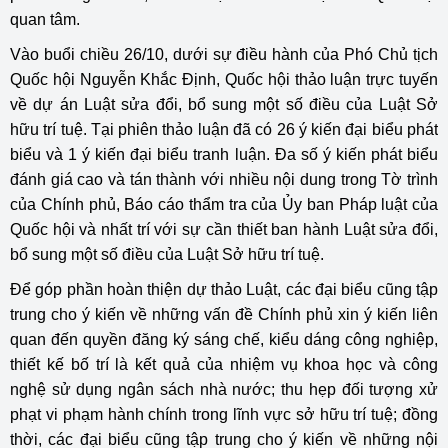
quan tâm.
Vào buổi chiều 26/10, dưới sự điều hành của Phó Chủ tịch
Quốc hội Nguyễn Khắc Định, Quốc hội thảo luận trực tuyến
về dự án Luật sửa đổi, bổ sung một số điều của Luật Sở
hữu trí tuệ. Tại phiên thảo luận đã có 26 ý kiến đại biểu phát
biểu và 1 ý kiến đại biểu tranh luận. Đa số ý kiến phát biểu
đánh giá cao và tán thành với nhiều nội dung trong Tờ trình
của Chính phủ, Báo cáo thẩm tra của Ủy ban Pháp luật của
Quốc hội và nhất trí với sự cần thiết ban hành Luật sửa đổi,
bổ sung một số điều của Luật Sở hữu trí tuệ.
Để góp phần hoàn thiện dự thảo Luật, các đại biểu cũng tập
trung cho ý kiến về những vấn đề Chính phủ xin ý kiến liên
quan đến quyền đăng ký sáng chế, kiểu dáng công nghiệp,
thiết kế bố trí là kết quả của nhiệm vụ khoa học và công
nghệ sử dụng ngân sách nhà nước; thu hẹp đối tượng xử
phạt vi phạm hành chính trong lĩnh vực sở hữu trí tuệ; đồng
thời, các đại biểu cũng tập trung cho ý kiến về những nội