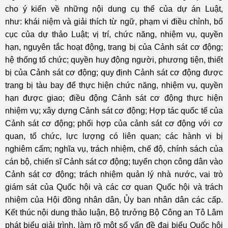
cho ý kiến về những nội dung cụ thể của dự án Luật,
như: khái niệm và giải thích từ ngữ, phạm vi điều chỉnh, bố
cục của dự thảo Luật; vị trí, chức năng, nhiệm vụ, quyền
hạn, nguyên tắc hoạt động, trang bị của Cảnh sát cơ động;
hệ thống tổ chức; quyền huy động người, phương tiện, thiết
bị của Cảnh sát cơ động; quy định Cảnh sát cơ động được
trang bị tàu bay để thực hiện chức năng, nhiệm vụ, quyền
hạn được giao; điều động Cảnh sát cơ động thực hiện
nhiệm vụ; xây dựng Cảnh sát cơ động; Hợp tác quốc tế của
Cảnh sát cơ động; phối hợp của cảnh sát cơ động với cơ
quan, tổ chức, lực lượng có liên quan; các hành vi bị
nghiêm cấm; nghĩa vụ, trách nhiệm, chế độ, chính sách của
cán bộ, chiến sĩ Cảnh sát cơ động; tuyển chọn công dân vào
Cảnh sát cơ động; trách nhiệm quản lý nhà nước, vai trò
giám sát của Quốc hội và các cơ quan Quốc hội và trách
nhiệm của Hội đồng nhân dân, Ủy ban nhân dân các cấp.
Kết thúc nội dung thảo luận, Bộ trưởng Bộ Công an Tô Lâm
phát biểu giải trình, làm rõ một số vấn đề đại biểu Quốc hội