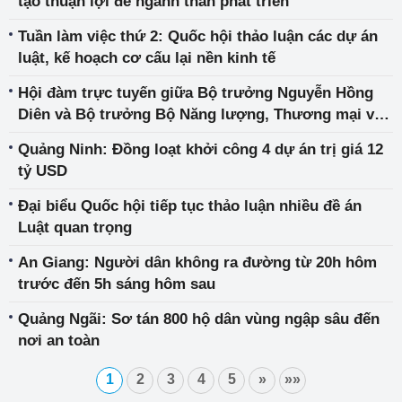
tạo thuận lợi để ngành than phát triển
Tuần làm việc thứ 2: Quốc hội thảo luận các dự án
luật, kế hoạch cơ cấu lại nền kinh tế
Hội đàm trực tuyến giữa Bộ trưởng Nguyễn Hồng
Diên và Bộ trưởng Bộ Năng lượng, Thương mại và
Chiến lược công nghiệp Vương quốc Liên hiệp Anh
Quảng Ninh: Đồng loạt khởi công 4 dự án trị giá 12
và Bắc Ireland
tỷ USD
Đại biểu Quốc hội tiếp tục thảo luận nhiều đề án
Luật quan trọng
An Giang: Người dân không ra đường từ 20h hôm
trước đến 5h sáng hôm sau
Quảng Ngãi: Sơ tán 800 hộ dân vùng ngập sâu đến
nơi an toàn
1
2
3
4
5
»
»»