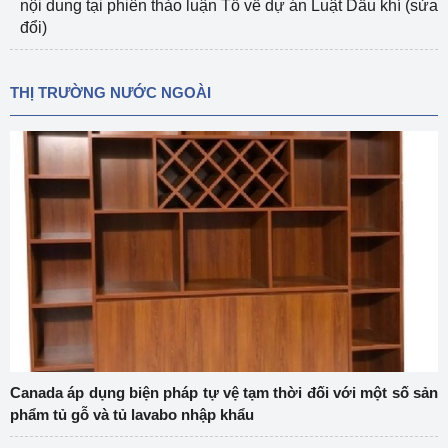
nội dung tại phiên thảo luận Tổ về dự án Luật Dầu khí (sửa
đổi)
THỊ TRƯỜNG NƯỚC NGOÀI
Canada áp dụng biện pháp tự vệ tạm thời đối với một số sản
phẩm tủ gỗ và tủ lavabo nhập khẩu