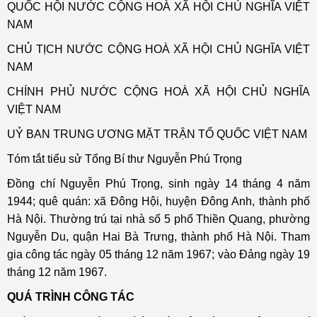
QUỐC HỘI NƯỚC CỘNG HOÀ XÃ HỘI CHỦ NGHĨA VIỆT
NAM
CHỦ TỊCH NƯỚC CỘNG HOÀ XÃ HỘI CHỦ NGHĨA VIỆT
NAM
CHÍNH PHỦ NƯỚC CỘNG HOÀ XÃ HỘI CHỦ NGHĨA
VIỆT NAM
UỶ BAN TRUNG ƯƠNG MẶT TRẬN TỔ QUỐC VIỆT NAM
Tóm tắt tiểu sử Tổng Bí thư Nguyễn Phú Trọng
Đồng chí Nguyễn Phú Trọng, sinh ngày 14 tháng 4 năm
1944; quê quán: xã Đông Hội, huyện Đông Anh, thành phố
Hà Nội. Thường trú tại nhà số 5 phố Thiền Quang, phường
Nguyễn Du, quận Hai Bà Trưng, thành phố Hà Nội. Tham
gia công tác ngày 05 tháng 12 năm 1967; vào Đảng ngày 19
tháng 12 năm 1967.
QUÁ TRÌNH CÔNG TÁC