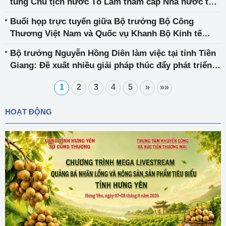
tùng Chủ tịch nước Tô Lâm thăm cấp Nhà nước tới
Lào và Campuchia
Buổi họp trực tuyến giữa Bộ trưởng Bộ Công
Thương Việt Nam và Quốc vụ Khanh Bộ Kinh tế
UAE
Bộ trưởng Nguyễn Hồng Diên làm việc tại tỉnh Tiền
Giang: Đề xuất nhiều giải pháp thúc đẩy phát triển
sản xuất công nghiệp, thương mại địa phương
1
2
3
4
5
»
»»
HOẠT ĐỘNG