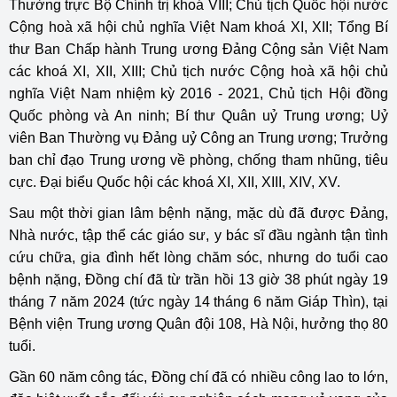
Thường trực Bộ Chính trị khoá VIII; Chủ tịch Quốc hội nước
Cộng hoà xã hội chủ nghĩa Việt Nam khoá XI, XII; Tổng Bí
thư Ban Chấp hành Trung ương Đảng Cộng sản Việt Nam
các khoá XI, XII, XIII; Chủ tịch nước Cộng hoà xã hội chủ
nghĩa Việt Nam nhiệm kỳ 2016 - 2021, Chủ tịch Hội đồng
Quốc phòng và An ninh; Bí thư Quân uỷ Trung ương; Uỷ
viên Ban Thường vụ Đảng uỷ Công an Trung ương; Trưởng
ban chỉ đạo Trung ương về phòng, chống tham nhũng, tiêu
cực. Đại biểu Quốc hội các khoá XI, XII, XIII, XIV, XV.
Sau một thời gian lâm bệnh nặng, mặc dù đã được Đảng,
Nhà nước, tập thể các giáo sư, y bác sĩ đầu ngành tận tình
cứu chữa, gia đình hết lòng chăm sóc, nhưng do tuổi cao
bệnh nặng, Đồng chí đã từ trần hồi 13 giờ 38 phút ngày 19
tháng 7 năm 2024 (tức ngày 14 tháng 6 năm Giáp Thìn), tại
Bệnh viện Trung ương Quân đội 108, Hà Nội, hưởng thọ 80
tuổi.
Gần 60 năm công tác, Đồng chí đã có nhiều công lao to lớn,