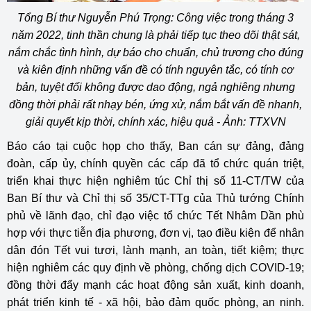
Tổng Bí thư Nguyễn Phú Trọng: Công việc trong tháng 3
năm 2022, tinh thần chung là phải tiếp tục theo dõi thật sát,
nắm chắc tình hình, dự báo cho chuẩn, chủ trương cho đúng
và kiên định những vấn đề có tính nguyên tắc, có tính cơ
bản, tuyệt đối không được dao động, ngả nghiêng nhưng
đồng thời phải rất nhạy bén, ứng xử, nắm bắt vấn đề nhanh,
giải quyết kịp thời, chính xác, hiệu quả - Ảnh: TTXVN
Báo cáo tại cuộc họp cho thấy, Ban cán sự đảng, đảng
đoàn, cấp ủy, chính quyền các cấp đã tổ chức quán triệt,
triển khai thực hiện nghiêm túc Chỉ thị số 11-CT/TW của
Ban Bí thư và Chỉ thị số 35/CT-TTg của Thủ tướng Chính
phủ về lãnh đạo, chỉ đạo việc tổ chức Tết Nhâm Dần phù
hợp với thực tiễn địa phương, đơn vị, tạo điều kiện để nhân
dân đón Tết vui tươi, lành mạnh, an toàn, tiết kiệm; thực
hiện nghiêm các quy định về phòng, chống dịch COVID-19;
đồng thời đẩy mạnh các hoạt động sản xuất, kinh doanh,
phát triển kinh tế - xã hội, bảo đảm quốc phòng, an ninh.