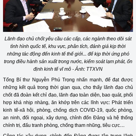
Lãnh đạo chủ chốt yêu cầu các cấp, các ngành theo dõi sát
tình hình quốc tế, khu vực, phân tích, đánh giá kịp thời
những tác động đến kinh tế thế giới... để kịp thời ứng phó
trong điều hành sản xuất trong nước, kiểm soát lạm phát, ổn
định kinh tế vĩ mô - Ảnh: TTXVN
Tổng Bí thư Nguyễn Phú Trọng nhấn mạnh, để đạt được
những kết quả trong thời gian qua, cho thấy lãnh đạo chủ
chốt đã đoàn kết chỉ đạo, lãnh đạo toàn diện, bao quát, phối
hợp khá nhịp nhàng, ăn khớp trên các lĩnh vực: Phát triển
kinh tế-xã hội, phòng, chống dịch COVID-19, quốc phòng,
an ninh, đối ngoại, xây dựng, chỉnh đốn Đảng và hệ thống
chính trị, đấu tranh phòng, chống tham nhũng, tiêu cực…
Công tác xây dựng, chỉnh đốn Đảng được tập trung lãnh