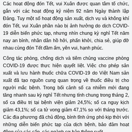
Các hoạt động đón Tết, vui Xuân được quan tâm tổ chức,
gắn với các hoạt động kỷ niệm 92 năm Ngày thành lập
Đảng. Tuy một số hoạt động sản xuất, dịch vụ và không khí
đón Tết, vui Xuân phần nào bị ảnh hưởng do dịch COVID-
19 diễn biến phức tạp, nhưng nhìn chung kỳ nghỉ Tết năm
nay an bình, nhân dân hồ hởi, phấn khởi, chia sẻ, giúp đỡ
nhau cùng đón Tết đầm ấm, yên vui, hạnh phúc.
Công tác phòng, chống dịch và tiêm chủng vaccine phòng
COVID-19 được thực hiện quyết liệt. Việc cho phép sản
xuất và lưu hành thuốc chữa COVID-19 do Việt Nam sản
xuất đã tạo nguồn cung quan trọng về thuốc điều trị cho
người mắc bệnh. Trong bối cảnh số ca nhiễm mới đang
tăng nhanh sau kỳ nghỉ Tết nhưng tính chung trong tháng 2,
số ca điều trị tại bệnh viện giảm 24,5%; số ca nguy kịch
giảm 43,1%; số ca tử vong giảm 47,1% so với tháng trước.
Các địa phương đã chủ động, bình tĩnh ứng phó kịp thời với
những diễn biến phức tạp của dịch bệnh, bảo đảm hoạt
động của các cấp, các ngành cơ bản thông suốt.