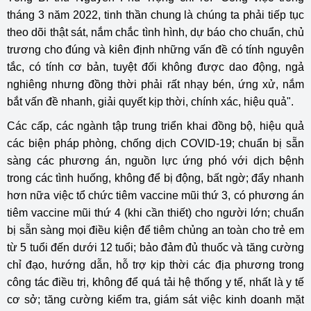
tháng 3 năm 2022, tinh thần chung là chúng ta phải tiếp tục
theo dõi thật sát, nắm chắc tình hình, dự báo cho chuẩn, chủ
trương cho đúng và kiên định những vấn đề có tính nguyên
tắc, có tính cơ bản, tuyệt đối không được dao động, ngả
nghiêng nhưng đồng thời phải rất nhạy bén, ứng xử, nắm
bắt vấn đề nhanh, giải quyết kịp thời, chính xác, hiệu quả".
Các cấp, các ngành tập trung triển khai đồng bộ, hiệu quả
các biện pháp phòng, chống dịch COVID-19; chuẩn bị sẵn
sàng các phương án, nguồn lực ứng phó với dịch bệnh
trong các tình huống, không để bị động, bất ngờ; đẩy nhanh
hơn nữa việc tổ chức tiêm vaccine mũi thứ 3, có phương án
tiêm vaccine mũi thứ 4 (khi cần thiết) cho người lớn; chuẩn
bị sẵn sàng mọi điều kiện để tiêm chủng an toàn cho trẻ em
từ 5 tuổi đến dưới 12 tuổi; bảo đảm đủ thuốc và tăng cường
chỉ đạo, hướng dẫn, hỗ trợ kịp thời các địa phương trong
công tác điều trị, không để quá tải hệ thống y tế, nhất là y tế
cơ sở; tăng cường kiểm tra, giám sát việc kinh doanh mặt