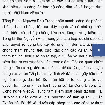
nghiệp Việt Nam ở Ukraine và các nơi có liên quan, triển
khai hiệu quả công tác bảo hộ công dân và kế hoạch đưa
người Việt Nam về nước.
Tổng Bí thư Nguyễn Phú Trọng nhấn mạnh, công tác phòng,
chống tham nhũng tiếp tục đẩy mạnh và có những bước
phát triển mới, chú ý chống tiêu cực, tăng cường kiểm tra.
Tổng Bí thư Nguyễn Phú Trọng yêu cầu tiếp tục chỉ đạo sát
sao, quyết liệt công tác xây dựng chỉnh đốn Đảng, phòng,
chống tham nhũng, tiêu cực, xác định các vụ án, vụ việc
tham nhũng, tiêu cực phức tạp, dư luận xã hội quan tâm;
sớm đưa ra xét xử các vụ án trọng điểm. Các cơ quan chức
năng khẩn trương kiểm tra, điều tra để xử lý nghiêm vi phạm
trong các vụ án "Vi phạm quy định về đấu thầu gây hậu quả
nghiêm trọng; đưa hối lộ, nhận hối lộ; lợi dụng chức vụ,
quyền hạn trong khi thi hành công vụ" tại Công ty cổ phần
Công nghệ Việt Á, Trung tâm Kiểm soát bệnh tật tỉnh Hải
Dương và các đơn vị, địa phương có liên quan; vụ án
"Nhận hối lộ" để xét duyệt cấp phép cho các công ty thực