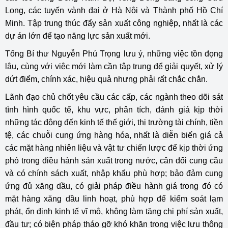
Long, các tuyến vành đai ở Hà Nội và Thành phố Hồ Chí
Minh. Tập trung thúc đẩy sản xuất công nghiệp, nhất là các
dự án lớn để tạo năng lực sản xuất mới.
Tổng Bí thư Nguyễn Phú Trọng lưu ý, những việc tồn đọng
lâu, cùng với việc mới làm cần tập trung để giải quyết, xử lý
dứt điểm, chính xác, hiệu quả nhưng phải rất chắc chắn.
Lãnh đạo chủ chốt yêu cầu các cấp, các ngành theo dõi sát
tình hình quốc tế, khu vực, phân tích, đánh giá kịp thời
những tác động đến kinh tế thế giới, thị trường tài chính, tiền
tệ, các chuỗi cung ứng hàng hóa, nhất là diễn biến giá cả
các mặt hàng nhiên liệu và vật tư chiến lược để kịp thời ứng
phó trong điều hành sản xuất trong nước, cân đối cung cầu
và có chính sách xuất, nhập khẩu phù hợp; bảo đảm cung
ứng đủ xăng dầu, có giải pháp điều hành giá trong đó có
mặt hàng xăng dầu linh hoạt, phù hợp để kiểm soát lạm
phát, ổn định kinh tế vĩ mô, không làm tăng chi phí sản xuất,
đầu tư; có biện pháp tháo gỡ khó khăn trong việc lưu thông