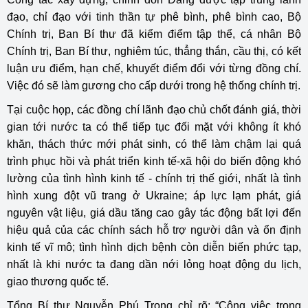
đạo, chỉ đạo với tinh thần tự phê bình, phê bình cao, Bộ
Chính trị, Ban Bí thư đã kiểm điểm tập thể, cá nhân Bộ
Chính trị, Ban Bí thư, nghiêm túc, thẳng thắn, cầu thị, có kết
luận ưu điểm, hạn chế, khuyết điểm đổi với từng đồng chí.
Việc đó sẽ làm gương cho cấp dưới trong hệ thống chính trị.
Tại cuộc họp, các đồng chí lãnh đạo chủ chốt đánh giá, thời
gian tới nước ta có thể tiếp tục đối mặt với không ít khó
khăn, thách thức mới phát sinh, có thể làm chậm lại quá
trình phục hồi và phát triển kinh tế-xã hội do biến động khó
lường của tình hình kinh tế - chính trị thế giới, nhất là tình
hình xung đột vũ trang ở Ukraine; áp lực lạm phát, giá
nguyên vật liệu, giá dầu tăng cao gây tác động bất lợi đến
hiệu quả của các chính sách hỗ trợ người dân và ổn định
kinh tế vĩ mô; tình hình dịch bệnh còn diễn biến phức tạp,
nhất là khi nước ta đang dần nới lỏng hoạt động du lịch,
giao thương quốc tế.
Tổng Bí thư Nguyễn Phú Trọng chỉ rõ: “Công việc trong