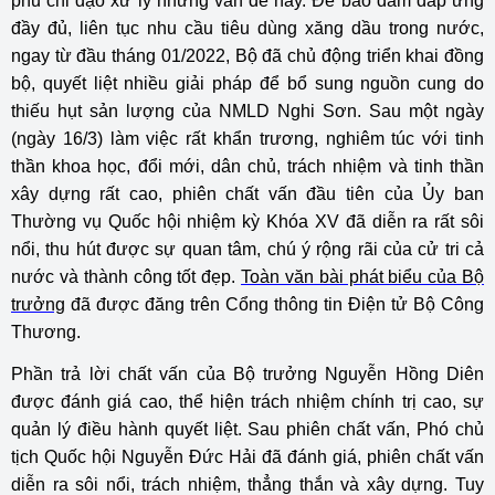
phủ chỉ đạo xử lý những vấn đề này. Để bảo đảm đáp ứng
đầy đủ, liên tục nhu cầu tiêu dùng xăng dầu trong nước,
ngay từ đầu tháng 01/2022, Bộ đã chủ động triển khai đồng
bộ, quyết liệt nhiều giải pháp để bổ sung nguồn cung do
thiếu hụt sản lượng của NMLD Nghi Sơn. Sau một ngày
(ngày 16/3) làm việc rất khẩn trương, nghiêm túc với tinh
thần khoa học, đổi mới, dân chủ, trách nhiệm và tinh thần
xây dựng rất cao, phiên chất vấn đầu tiên của Ủy ban
Thường vụ Quốc hội nhiệm kỳ Khóa XV đã diễn ra rất sôi
nổi, thu hút được sự quan tâm, chú ý rộng rãi của cử tri cả
nước và thành công tốt đẹp.
Toàn văn bài phát biểu của Bộ
trưởng
đã được đăng trên Cổng thông tin Điện tử Bộ Công
Thương.
Phần trả lời chất vấn của Bộ trưởng Nguyễn Hồng Diên
được đánh giá cao, thể hiện trách nhiệm chính trị cao, sự
quản lý điều hành quyết liệt. Sau phiên chất vấn, Phó chủ
tịch Quốc hội Nguyễn Đức Hải đã đánh giá, phiên chất vấn
diễn ra sôi nổi, trách nhiệm, thẳng thắn và xây dựng. Tuy