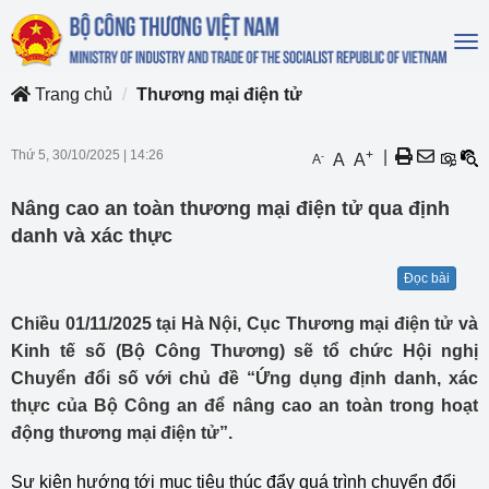
To
na
Trang chủ
Thương mại điện tử
Thứ 5, 30/10/2025
|
14:26
+
|
-
A
A
A
Nâng cao an toàn thương mại điện tử qua định
danh và xác thực
Đọc bài
Chiều 01/11/2025 tại Hà Nội, Cục Thương mại điện tử và
Kinh tế số (Bộ Công Thương) sẽ tổ chức Hội nghị
Chuyển đổi số với chủ đề “Ứng dụng định danh, xác
thực của Bộ Công an để nâng cao an toàn trong hoạt
động thương mại điện tử”.
Sự kiện hướng tới mục tiêu thúc đẩy quá trình chuyển đổi