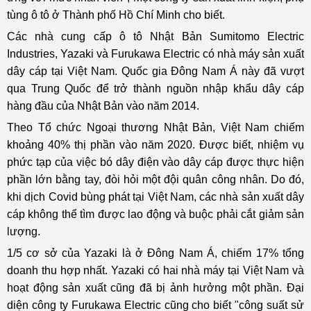
tùng ô tô ở Thành phố Hồ Chí Minh cho biết.
Các nhà cung cấp ô tô Nhật Bản Sumitomo Electric
Industries, Yazaki và Furukawa Electric có nhà máy sản xuất
dây cáp tại Việt Nam. Quốc gia Đông Nam Á này đã vượt
qua Trung Quốc để trở thành nguồn nhập khẩu dây cáp
hàng đầu của Nhật Bản vào năm 2014.
Theo Tổ chức Ngoại thương Nhật Bản, Việt Nam chiếm
khoảng 40% thị phần vào năm 2020. Được biết, nhiệm vụ
phức tạp của việc bó dây điện vào dây cáp được thực hiện
phần lớn bằng tay, đòi hỏi một đội quân công nhân. Do đó,
khi dịch Covid bùng phát tại Việt Nam, các nhà sản xuất dây
cáp không thể tìm được lao động và buộc phải cắt giảm sản
lượng.
1/5 cơ sở của Yazaki là ở Đông Nam Á, chiếm 17% tổng
doanh thu hợp nhất. Yazaki có hai nhà máy tại Việt Nam và
hoạt động sản xuất cũng đã bị ảnh hưởng một phần. Đại
diện công ty Furukawa Electric cũng cho biết "công suất sử