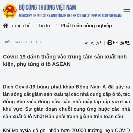
To
na
Trang chủ
Tin tức
Phát triển công nghiệp
Thứ 3, 24/08/2021
|
13:03
+
|
-
A
A
A
Covid-19 đánh thẳng vào trung tâm sản xuất linh
kiện, phụ tùng ô tô ASEAN
Dịch Covid-19 bùng phát khắp Đông Nam Á đã gây ra
làn sóng cắt giảm sản xuất tại các nhà cung cấp ô tô, tác
động đến việc đóng cửa các nhà máy lắp ráp vượt xa
khu vực. Sự gián đoạn chuỗi cung ứng buộc các nhà
sản xuất ô tô Nhật Bản phải tranh giành trên toàn cầu.
Khi Malaysia đã ghi nhận hơn 20.000 trường hợp COVID