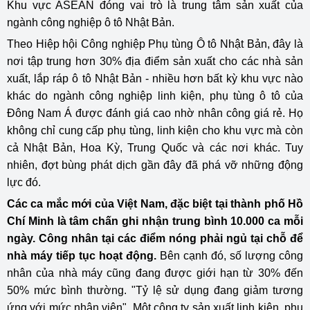
Khu vực ASEAN đóng vai trò là trung tâm sản xuất của
ngành công nghiệp ô tô Nhật Bản.
Theo Hiệp hội Công nghiệp Phụ tùng Ô tô Nhật Bản, đây là
nơi tập trung hơn 30% địa điểm sản xuất cho các nhà sản
xuất, lắp ráp ô tô Nhật Bản - nhiều hơn bất kỳ khu vực nào
khác do ngành công nghiệp linh kiện, phụ tùng ô tô của
Đông Nam Á được đánh giá cao nhờ nhân công giá rẻ. Họ
không chỉ cung cấp phụ tùng, linh kiện cho khu vực mà còn
cả Nhật Bản, Hoa Kỳ, Trung Quốc và các nơi khác. Tuy
nhiên, đợt bùng phát dịch gần đây đã phá vỡ những động
lực đó.
Các ca mắc mới của Việt Nam, đặc biệt tại thành phố Hồ
Chí Minh là tâm chấn ghi nhận trung bình 10.000 ca mỗi
ngày. Công nhân tại các điểm nóng phải ngủ tại chỗ để
nhà máy tiếp tục hoạt động.
Bên cạnh đó, số lượng công
nhân của nhà máy cũng đang được giới hạn từ 30% đến
50% mức bình thường. "Tỷ lệ sử dụng đang giảm tương
ứng với mức nhân viên", Một công ty sản xuất linh kiện, phụ