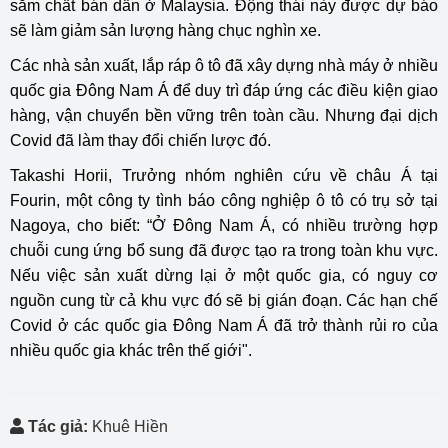
sắm chất bán dẫn ở Malaysia. Động thái này được dự báo
sẽ làm giảm sản lượng hàng chục nghìn xe.
Các nhà sản xuất, lắp ráp ô tô đã xây dựng nhà máy ở nhiều
quốc gia Đông Nam Á để duy trì đáp ứng các điều kiện giao
hàng, vận chuyển bền vững trên toàn cầu. Nhưng đại dịch
Covid đã làm thay đổi chiến lược đó.
Takashi Horii, Trưởng nhóm nghiên cứu về châu Á tại
Fourin, một công ty tình báo công nghiệp ô tô có trụ sở tại
Nagoya, cho biết: “Ở Đông Nam Á, có nhiều trường hợp
chuỗi cung ứng bổ sung đã được tạo ra trong toàn khu vực.
Nếu việc sản xuất dừng lại ở một quốc gia, có nguy cơ
nguồn cung từ cả khu vực đó sẽ bị gián đoạn.
Các hạn chế
Covid ở các quốc gia Đông Nam Á đã trở thành rủi ro của
nhiều quốc gia khác trên thế giới".
Tác giả:
Khuê Hiền