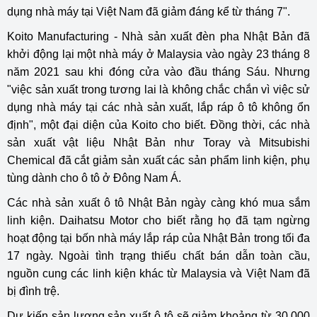
dụng nhà máy tại Việt Nam đã giảm đáng kể từ tháng 7".
Koito Manufacturing - Nhà sản xuất đèn pha Nhật Bản đã
khởi động lại một nhà máy ở Malaysia vào ngày 23 tháng 8
năm 2021 sau khi đóng cửa vào đầu tháng Sáu. Nhưng
"việc sản xuất trong tương lai là không chắc chắn vì việc sử
dụng nhà máy tại các nhà sản xuất, lắp ráp ô tô không ổn
định", một đại diện của Koito cho biết. Đồng thời, các nhà
sản xuất vật liệu Nhật Bản như Toray và Mitsubishi
Chemical đã cắt giảm sản xuất các sản phẩm linh kiện, phụ
tùng dành cho ô tô ở Đông Nam Á.
Các nhà sản xuất ô tô Nhật Bản ngày càng khó mua sắm
linh kiện. Daihatsu Motor cho biết rằng họ đã tạm ngừng
hoạt động tại bốn nhà máy lắp ráp của Nhật Bản trong tối đa
17 ngày. Ngoài tình trạng thiếu chất bán dẫn toàn cầu,
nguồn cung các linh kiện khác từ Malaysia và Việt Nam đã
bị đình trệ.
Dự kiến sản lượng sản xuất ô tô sẽ giảm khoảng từ 30.000