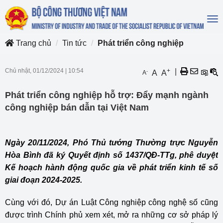
To
na
Trang chủ
Tin tức
Phát triển công nghiệp
Chủ nhật, 01/12/2024
|
10:54
+
|
-
A
A
A
Phát triển công nghiệp hỗ trợ: Đẩy mạnh ngành
công nghiệp bán dẫn tại Việt Nam
Ngày 20/11/2024, Phó Thủ tướng Thường trực Nguyễn
Hòa Bình đã ký Quyết định số 1437/QĐ-TTg, phê duyệt
Kế hoạch hành động quốc gia về phát triển kinh tế số
giai đoạn 2024-2025.
Cùng với đó, Dự án Luật Công nghiệp công nghệ số cũng
được trình Chính phủ xem xét, mở ra những cơ sở pháp lý