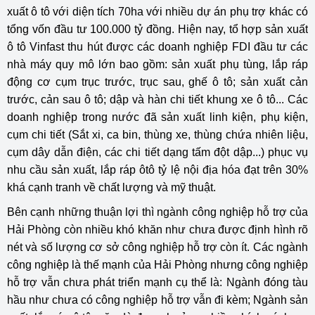
xuất ô tô với diện tích 70ha với nhiều dự án phụ trợ khác có
tổng vốn đầu tư 100.000 tỷ đồng. Hiện nay, tổ hợp sản xuất
ô tô Vinfast thu hút được các doanh nghiệp FDI đầu tư các
nhà máy quy mô lớn bao gồm: sản xuất phụ tùng, lắp ráp
động cơ cụm trục trước, trục sau, ghế ô tô; sản xuất cản
trước, cản sau ô tô; dập và hàn chi tiết khung xe ô tô... Các
doanh nghiệp trong nước đã sản xuất linh kiện, phụ kiện,
cụm chi tiết (Sắt xi, ca bin, thùng xe, thùng chứa nhiên liệu,
cụm dây dẫn điện, các chi tiết dạng tấm đột dập...) phục vụ
nhu cầu sản xuất, lắp ráp ôtô tỷ lệ nội địa hóa đạt trên 30%
khá cạnh tranh về chất lượng và mỹ thuật.
Bên cạnh những thuận lợi thì ngành công nghiệp hỗ trợ của
Hải Phòng còn nhiều khó khăn như chưa được định hình rõ
nét và số lượng cơ sở công nghiệp hỗ trợ còn ít. Các ngành
công nghiệp là thế mạnh của Hải Phòng nhưng công nghiệp
hỗ trợ vẫn chưa phát triển mạnh cụ thể là: Ngành đóng tàu
hầu như chưa có công nghiệp hỗ trợ vẫn đi kèm; Ngành sản