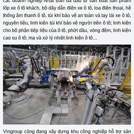
các doanh nghiệp Nhật Bản đã đầu tư sản xuất sản phẩm
lốp xe ô tô khách, bộ dây dẫn điện xe ô tô, loa điện thoại, hệ
thống âm thanh ô tô, túi khí bảo vệ an toàn và tay lái xe ô tô,
nguyên liệu, linh kiện túi khí bảo vệ người trên ô tô; linh kiện
cho bộ phận tiếp liệu của ô tô, phớt dầu, vòng đệm, linh kiện
cao su ô tô; mạ và xử lý nhiệt linh kiện ô tô…
Vingroup cũng đang xây dựng khu công nghiệp hỗ trợ sản